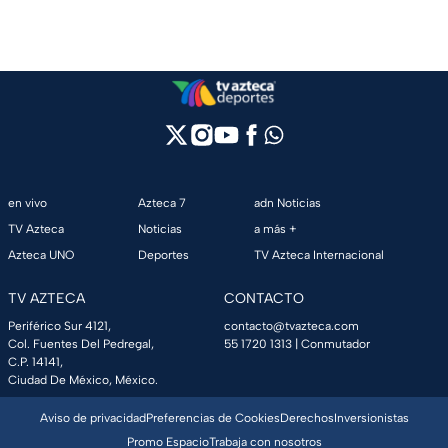
en vivo
Azteca 7
adn Noticias
TV Azteca
Noticias
a más +
Azteca UNO
Deportes
TV Azteca Internacional
TV AZTECA
CONTACTO
Periférico Sur 4121,
contacto@tvazteca.com
Col. Fuentes Del Pedregal,
55 1720 1313
| Conmutador
C.P. 14141,
Ciudad De México, México.
Aviso de privacidad
Preferencias de Cookies
Derechos
Inversionistas
Promo Espacio
Trabaja con nosotros