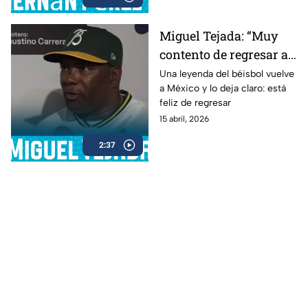
Miguel Tejada: “Muy
contento de regresar a
la Liga Mexicana”
Una leyenda del béisbol vuelve
a México y lo deja claro: está
feliz de regresar
15 abril, 2026
2:37