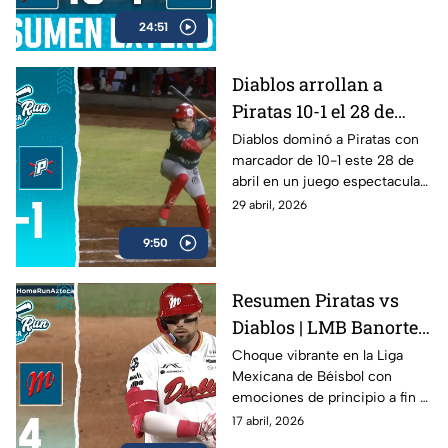
disputado el 28 de abril.
24:51
Diablos arrollan a
Piratas 10-1 el 28 de
abril | Home Run
Diablos dominó a Piratas con
marcador de 10-1 este 28 de
Azteca
abril en un juego espectacular .
Mira el resumen completo.
29 abril, 2026
9:50
Resumen Piratas vs
Diablos | LMB Banorte
2026 | 16 de abril de
Choque vibrante en la Liga
Mexicana de Béisbol con
2026
emociones de principio a fin ⚾
🔥
17 abril, 2026