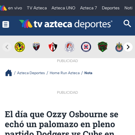
en vivo
TV Azteca
Azteca UNO
Azteca 7
Deportes
Notic
PUBLICIDAD
Azteca Deportes
Home Run Azteca
Nota
PUBLICIDAD
El día que Ozzy Osbourne se
echó un palomazo en pleno
partido Dodgers vs Cubs en