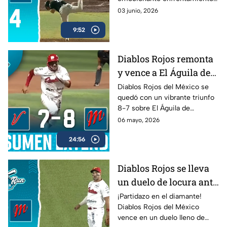
Azteca
en la Liga Mexicana de Beisbol.
03 junio, 2026
Revive las mejores jugadas, las
9:52
carreras más importantes y los
momentos que definieron el
resultado del encuentro en
Diablos Rojos remonta
Home Run Azteca.
y vence a El Águila de
Veracruz en cierre
Diablos Rojos del México se
quedó con un vibrante triunfo
cardíaco
8-7 sobre El Águila de
Veracruz en un duelo lleno de
06 mayo, 2026
emociones dentro de la LMB
24:56
Banorte 2026.
Diablos Rojos se lleva
un duelo de locura ante
El Águila de Veracruz
¡Partidazo en el diamante!
Diablos Rojos del México
(8-7)
vence en un duelo lleno de