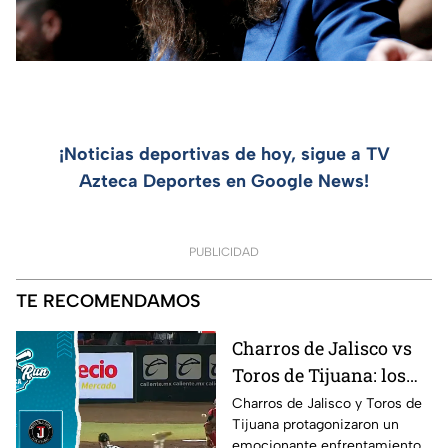
¡Noticias deportivas de hoy, sigue a TV
Azteca Deportes en Google News!
PUBLICIDAD
TE RECOMENDAMOS
Charros de Jalisco vs
Toros de Tijuana: los
mejores momentos del
Charros de Jalisco y Toros de
Tijuana protagonizaron un
duelo en Home Run
emocionante enfrentamiento