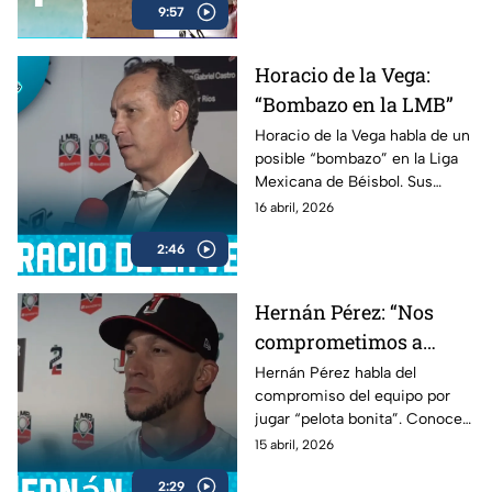
9:57
Horacio de la Vega:
“Bombazo en la LMB”
Horacio de la Vega habla de un
posible “bombazo” en la Liga
Mexicana de Béisbol. Sus
declaraciones generan
16 abril, 2026
expectativa.
2:46
Hernán Pérez: “Nos
comprometimos a
jugar pelota bonita”
Hernán Pérez habla del
compromiso del equipo por
jugar “pelota bonita”. Conoce
sus declaraciones en esta
15 abril, 2026
entrevista.
2:29