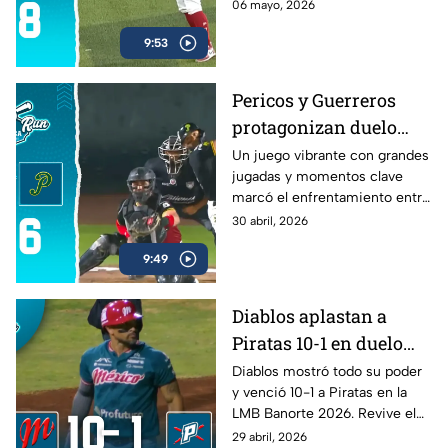
emociones a El Águila de
06 mayo, 2026
Veracruz por 8-7.
9:53
Pericos y Guerreros
protagonizan duelo
lleno de emociones en
Un juego vibrante con grandes
jugadas y momentos clave
la LMB
marcó el enfrentamiento entre
Pericos y Guerreros.
30 abril, 2026
9:49
Diablos aplastan a
Piratas 10-1 en duelo
dominante de la LMB
Diablos mostró todo su poder
y venció 10-1 a Piratas en la
Banorte 2026
LMB Banorte 2026. Revive el
resumen extendido del juego
29 abril, 2026