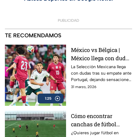
PUBLICIDAD
TE RECOMENDAMOS
México vs Bélgica |
México llega con dudas
vs una Belgica confiada
La Selección Mexicana llega
con dudas tras su empate ante
⚽
Portugal, dejando sensaciones
encontradas. Por su parte,
31 marzo, 2026
Bélgica llega con confianza
1:25
luego de vencer a Estados
Unidos, mostrando un gran
nivel.
Cómo encontrar
canchas de fútbol
gratis cerca de ti en
¿Quieres jugar fútbol en