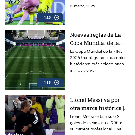
Concacaf Champions Cup
12 marzo, 2026
2026 gracias al reglamento del
1:28
torneo.
Nuevas reglas de La
Copa Mundial de la
FIFA 2026| 48 equipos y
La Copa Mundial de la FIFA
2026 traerá grandes cambios
nuevo formato
históricos: más selecciones,
nuevo formato y reglas que
10 marzo, 2026
transformarán el torneo más
1:35
importante del fútbol. En este
video de Juego Cruzado te
explicamos las nuevas reglas
Lionel Messi va por
del Mundial 2026, que se
otra marca histórica |
jugará en México, Estados
Unidos y Canadá, y que será el
¡A solo 2 goles de los
Lionel Messi está a solo 2
primero en la historia con 48
goles de alcanzar los 900 en
900!
selecciones participantes.
su carrera profesional, una