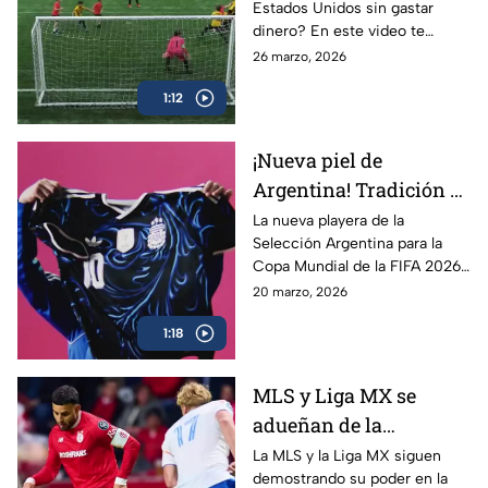
Estados Unidos sin gastar
EUA
dinero? En este video te
enseñamos cómo encontrar
26 marzo, 2026
canchas GRATIS cerca de ti,
1:12
usando apps, mapas y hacks
que realmente funcionan.
¡Nueva piel de
Argentina! Tradición y
cultura rumbo a La
La nueva playera de la
Selección Argentina para la
Copa Mundial de la
Copa Mundial de la FIFA 2026
FIFA 2026
destaca por su mezcla de
20 marzo, 2026
tradición y cultura, reflejando
1:18
la identidad y pasión del país.
Un diseño que mantiene los
colores históricos, pero con
MLS y Liga MX se
detalles modernos que
adueñan de la
conectan con su legado
futbolístico.
CONCACAF Champions
La MLS y la Liga MX siguen
demostrando su poder en la
Cup