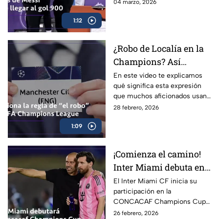
cifra que reafirma su legado
04 marzo, 2026
como uno de los más grandes
1:12
de todos los tiempos.
¿Robo de Localía en la
Champions? Así
funciona realmente
En este video te explicamos
qué significa esta expresión
que muchos aficionados usan
en fases de eliminación
28 febrero, 2026
directa, cómo funcionan los
1:09
partidos de ida y vuelta y por
qué ganar como visitante
puede cambiar toda una serie.
¡Comienza el camino!
Inter Miami debuta en
la Concachampions
El Inter Miami CF inicia su
participación en la
con Messi como líder
CONCACAF Champions Cup
con grandes expectativas y
26 febrero, 2026