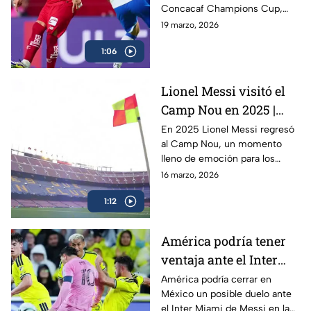
Concacaf Champions Cup,
dominando el torneo y dejando
19 marzo, 2026
claro quiénes marcan el ritmo
1:06
en la región. Los equipos de
ambas ligas han tomado
protagonismo y se perfilan
Lionel Messi visitó el
como los grandes favoritos
Camp Nou en 2025 |
para levantar el título.
Desde entonces el FC
En 2025 Lionel Messi regresó
al Camp Nou, un momento
Barcelona es una
lleno de emoción para los
fortaleza
aficionados del Barcelona.
16 marzo, 2026
1:12
América podría tener
ventaja ante el Inter
Miami de Messi
América podría cerrar en
México un posible duelo ante
el Inter Miami de Messi en la