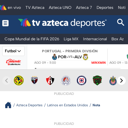
en vivo
TV Azteca
Azteca UNO
Azteca 7
Deportes
Notic
Copa Mundial de la FIFA 2026
Liga MX
Internacional
Box Azte
Futbol
PORTUGAL - PRIMERA DIVISIÓN
POR
-
-
ALV
VS
AGO 09 - 11:00
MINXMIN
AGO 09 - 13
PUBLICIDAD
Azteca Deportes
Latinos en Estados Unidos
Nota
PUBLICIDAD