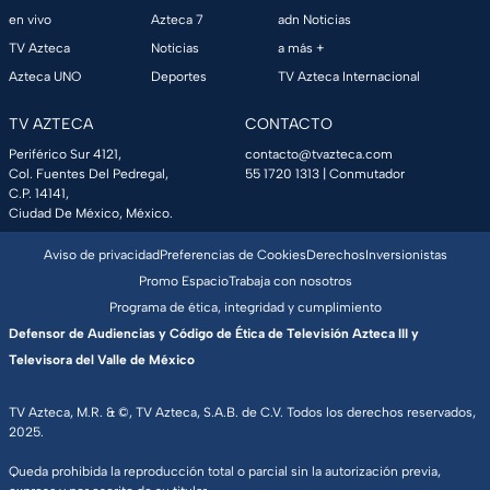
en vivo
Azteca 7
adn Noticias
TV Azteca
Noticias
a más +
Azteca UNO
Deportes
TV Azteca Internacional
TV AZTECA
CONTACTO
Periférico Sur 4121,
contacto@tvazteca.com
Col. Fuentes Del Pedregal,
55 1720 1313
| Conmutador
C.P. 14141,
Ciudad De México, México.
Aviso de privacidad
Preferencias de Cookies
Derechos
Inversionistas
Promo Espacio
Trabaja con nosotros
Programa de ética, integridad y cumplimiento
Defensor de Audiencias y Código de Ética de Televisión Azteca III y
Televisora del Valle de México
TV Azteca, M.R. & ©, TV Azteca, S.A.B. de C.V. Todos los derechos reservados,
2025.
Queda prohibida la reproducción total o parcial sin la autorización previa,