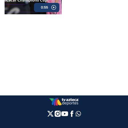
con Lionel Messi como
0:55
principal figura.