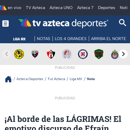
en vivo
TV Azteca
Azteca UNO
Azteca 7
Deportes
Notic
NOTAS
LOS 4 GRANDES
ARRIBA EL NORTE
PUBLICIDAD
Azteca Deportes
Fut Azteca
Liga MX
Nota
PUBLICIDAD
¡Al borde de las LÁGRIMAS! El
emotivo discurso de Efraín