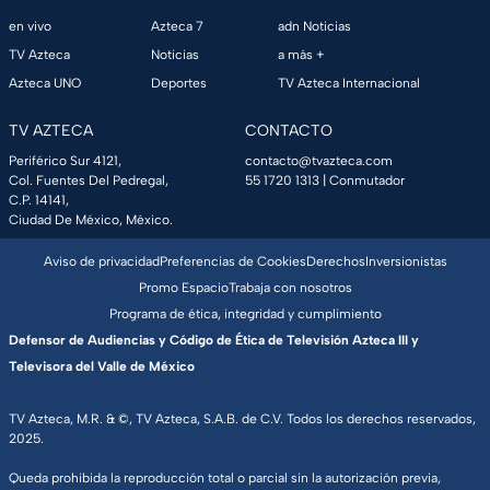
en vivo
Azteca 7
adn Noticias
TV Azteca
Noticias
a más +
Azteca UNO
Deportes
TV Azteca Internacional
TV AZTECA
CONTACTO
Periférico Sur 4121,
contacto@tvazteca.com
Col. Fuentes Del Pedregal,
55 1720 1313
| Conmutador
C.P. 14141,
Ciudad De México, México.
Aviso de privacidad
Preferencias de Cookies
Derechos
Inversionistas
Promo Espacio
Trabaja con nosotros
Programa de ética, integridad y cumplimiento
Defensor de Audiencias y Código de Ética de Televisión Azteca III y
Televisora del Valle de México
TV Azteca, M.R. & ©, TV Azteca, S.A.B. de C.V. Todos los derechos reservados,
2025.
Queda prohibida la reproducción total o parcial sin la autorización previa,