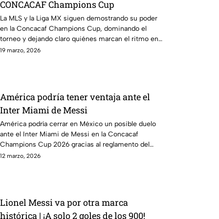
CONCACAF Champions Cup
La MLS y la Liga MX siguen demostrando su poder
en la Concacaf Champions Cup, dominando el
torneo y dejando claro quiénes marcan el ritmo en
la región. Los equipos de ambas ligas han tomado
19 marzo, 2026
protagonismo y se perfilan como los grandes
favoritos para levantar el título.
América podría tener ventaja ante el
Inter Miami de Messi
América podría cerrar en México un posible duelo
ante el Inter Miami de Messi en la Concacaf
Champions Cup 2026 gracias al reglamento del
torneo.
12 marzo, 2026
Lionel Messi va por otra marca
histórica | ¡A solo 2 goles de los 900!