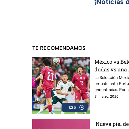
¡Noticias 
TE RECOMENDAMOS
México vs Bélg
dudas vs una 
La Selección Mexic
empate ante Portu
encontradas. Por s
confianza luego d
31 marzo, 2026
mostrando un gran 
1:25
¡Nueva piel de