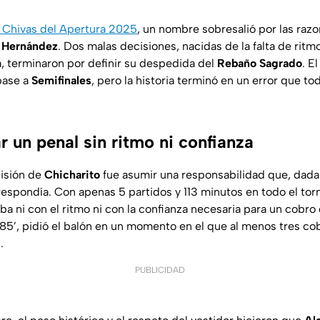
e Chivas del Apertura 2025
, un nombre sobresalió por las raz
” Hernández
. Dos malas decisiones, nacidas de la falta de ritmo
, terminaron por definir su despedida del
Rebaño Sagrado
. E
 pase a
Semifinales
, pero la historia terminó en un error que to
ar un penal sin ritmo ni confianza
cisión de
Chicharito
fue asumir una responsabilidad que, dada 
rrespondía. Con apenas 5 partidos y 113 minutos en todo el tor
a ni con el ritmo ni con la confianza necesaria para un cobro 
85’, pidió el balón en un momento en el que al menos tres co
.
PUBLICIDAD