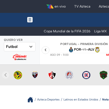
en vivo
TV Azteca
Aztec
Copa Mundial de la FIFA 2026
Liga MX
QUIERO VER
PORTUGAL - PRIMERA DIVISIÓN
Futbol
POR
-
-
ALV
VS
AGO 09 - 11:00
M
Azteca Deportes
Latinos en Estados Unidos
Nota