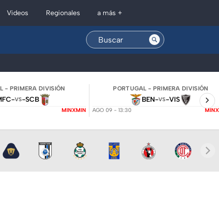
Regionales
Videos
a más +
 - PRIMERA DIVISIÓN
PORTUGAL - PRIMERA DIVISIÓN
MFC
-
-
SCB
BEN
-
-
VIS
VS
VS
MINXMIN
AGO 09 - 13:30
MINX