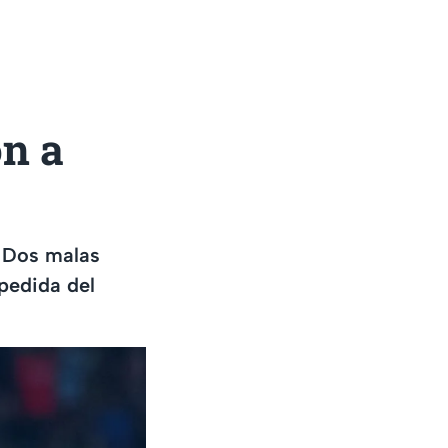
on a
. Dos malas
pedida del