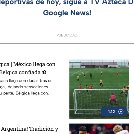
deportivas de hoy, sigue a TV Azteca 
Google News!
PUBLICIDAD
ica | México llega con
Belgica confiada ⚽
ana llega con dudas tras su
gal, dejando sensaciones
u parte, Bélgica llega con
e vencer a Estados Unidos,
nivel.
1:12
 Argentina! Tradición y