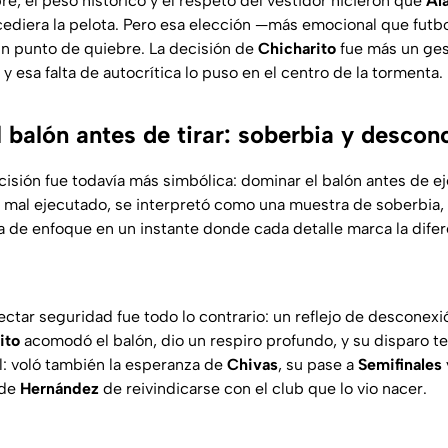
e, el peso histórico y el respeto del vestidor hicieron que
Al
cediera la pelota. Pero esa elección —más emocional que futb
un punto de quiebre. La decisión de
Chicharito
fue más un ges
 y esa falta de autocrítica lo puso en el centro de la tormenta.
 balón antes de tirar: soberbia y descon
isión fue todavía más simbólica: dominar el balón antes de ej
y mal ejecutado, se interpretó como una muestra de soberbia,
 de enfoque en un instante donde cada detalle marca la difer
ctar seguridad fue todo lo contrario: un reflejo de desconexió
ito
acomodó el balón, dio un respiro profundo, y su disparo te
al: voló también la esperanza de
Chivas
, su pase a
Semifinales
 de
Hernández
de reivindicarse con el club que lo vio nacer.