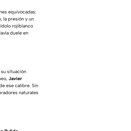
ones equivocadas:
, la presión y un
l ídolo rojiblanco
davía duele en
su situación
neo,
Javier
de ese calibre. Sin
bradores naturales