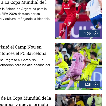
 a La Copa Mundial de la
e la Selección Argentina para la
a FIFA 2026 destaca por su
 y cultura, reflejando la identidad
 Un diseño que mantiene los
, pero con detalles modernos que
1:06
gado futbolístico.
visitó el Camp Nou en
ntonces el FC Barcelona
za
ssi regresó al Camp Nou, un
emoción para los aficionados del
1:28
 de La Copa Mundial de la
 equipos y nuevo formato