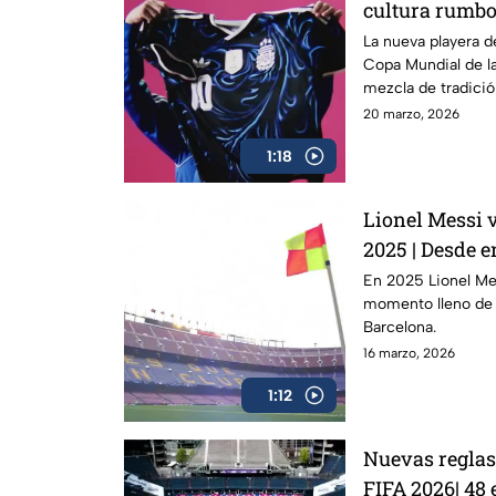
cultura rumbo
FIFA 2026
La nueva playera d
Copa Mundial de l
mezcla de tradición
y pasión del país.
20 marzo, 2026
colores históricos
1:18
conectan con su le
Lionel Messi 
2025 | Desde e
es una fortale
En 2025 Lionel Me
momento lleno de 
Barcelona.
16 marzo, 2026
1:12
Nuevas reglas
FIFA 2026| 48