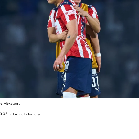
ez|MexSport
13:05
1 minuto lectura