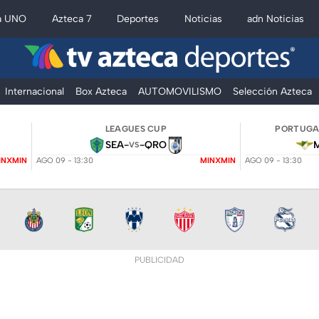
a UNO
Azteca 7
Deportes
Noticias
adn Noticias
Internacional
Box Azteca
AUTOMOVILISMO
Selección Azteca
LEAGUES CUP
PORTUGAL
SEA
-
-
QRO
VS
INXMIN
AGO 09 - 13:30
MINXMIN
AGO 09 - 13:30
PUBLICIDAD