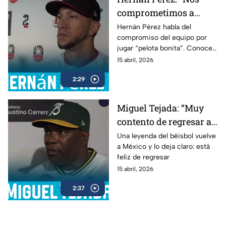
comprometimos a
jugar pelota bonita”
Hernán Pérez habla del
compromiso del equipo por
jugar “pelota bonita”. Conoce
sus declaraciones en esta
15 abril, 2026
entrevista.
2:29
Miguel Tejada: “Muy
contento de regresar a
la Liga Mexicana”
Una leyenda del béisbol vuelve
a México y lo deja claro: está
feliz de regresar
15 abril, 2026
2:37