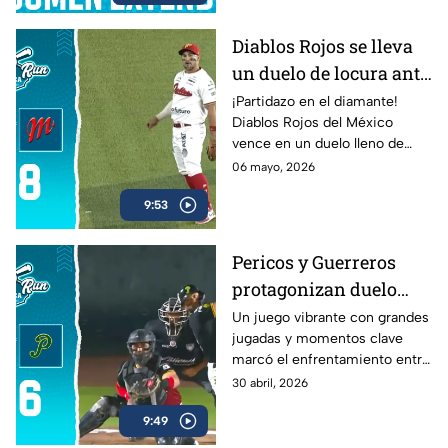
Diablos Rojos se lleva
un duelo de locura ante
El Águila de Veracruz
¡Partidazo en el diamante!
Diablos Rojos del México
(8-7)
vence en un duelo lleno de
emociones a El Águila de
06 mayo, 2026
Veracruz por 8-7.
9:53
Pericos y Guerreros
protagonizan duelo
lleno de emociones en
Un juego vibrante con grandes
jugadas y momentos clave
la LMB
marcó el enfrentamiento entre
Pericos y Guerreros.
30 abril, 2026
9:49