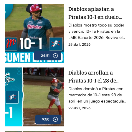
Diablos aplastan a
Piratas 10-1 en duelo
dominante de la LMB
Diablos mostró todo su poder
y venció 10-1 a Piratas en la
Banorte 2026
LMB Banorte 2026. Revive el
resumen extendido del juego
29 abril, 2026
disputado el 28 de abril.
24:51
Diablos arrollan a
Piratas 10-1 el 28 de
abril | Home Run
Diablos dominó a Piratas con
marcador de 10-1 este 28 de
Azteca
abril en un juego espectacular .
Mira el resumen completo.
29 abril, 2026
9:50