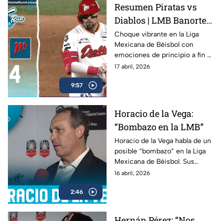
Resumen Piratas vs
Diablos | LMB Banorte
2026 | 16 de abril de
Choque vibrante en la Liga
Mexicana de Béisbol con
2026
emociones de principio a fin ⚾
🔥
17 abril, 2026
9:57
Horacio de la Vega:
“Bombazo en la LMB”
Horacio de la Vega habla de un
posible “bombazo” en la Liga
Mexicana de Béisbol. Sus
declaraciones generan
16 abril, 2026
expectativa.
2:46
Hernán Pérez: “Nos