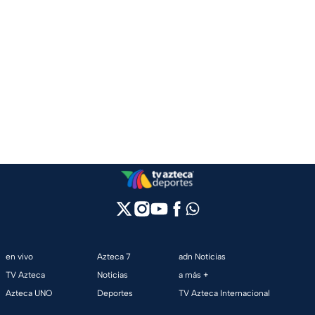
en vivo
Azteca 7
adn Noticias
TV Azteca
Noticias
a más +
Azteca UNO
Deportes
TV Azteca Internacional