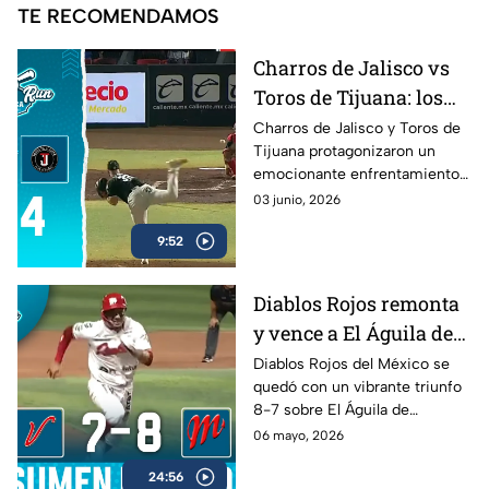
TE RECOMENDAMOS
Charros de Jalisco vs
Toros de Tijuana: los
mejores momentos del
Charros de Jalisco y Toros de
Tijuana protagonizaron un
duelo en Home Run
emocionante enfrentamiento
Azteca
en la Liga Mexicana de Beisbol.
03 junio, 2026
Revive las mejores jugadas, las
9:52
carreras más importantes y los
momentos que definieron el
resultado del encuentro en
Diablos Rojos remonta
Home Run Azteca.
y vence a El Águila de
Veracruz en cierre
Diablos Rojos del México se
quedó con un vibrante triunfo
cardíaco
8-7 sobre El Águila de
Veracruz en un duelo lleno de
06 mayo, 2026
emociones dentro de la LMB
24:56
Banorte 2026.