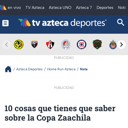
en vivo
TV Azteca
Azteca UNO
Azteca 7
Deportes
Notic
PUBLICIDAD
Azteca Deportes
Home Run Azteca
Nota
PUBLICIDAD
10 cosas que tienes que saber
sobre la Copa Zaachila