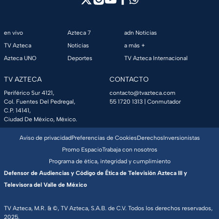
en vivo
Azteca 7
adn Noticias
TV Azteca
Noticias
a más +
Azteca UNO
Deportes
TV Azteca Internacional
TV AZTECA
CONTACTO
Periférico Sur 4121,
contacto@tvazteca.com
Col. Fuentes Del Pedregal,
55 1720 1313
| Conmutador
C.P. 14141,
Ciudad De México, México.
Aviso de privacidad
Preferencias de Cookies
Derechos
Inversionistas
Promo Espacio
Trabaja con nosotros
Programa de ética, integridad y cumplimiento
Defensor de Audiencias y Código de Ética de Televisión Azteca III y
Televisora del Valle de México
TV Azteca, M.R. & ©, TV Azteca, S.A.B. de C.V. Todos los derechos reservados,
2025.