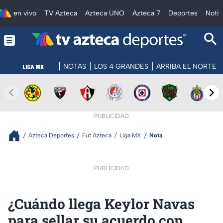
en vivo
TV Azteca
Azteca UNO
Azteca 7
Deportes
Notic
NOTAS
LOS 4 GRANDES
ARRIBA EL NORTE
PUBLICIDAD
Azteca Deportes
Fut Azteca
Liga MX
Nota
PUBLICIDAD
¿Cuándo llega Keylor Navas
para sellar su acuerdo con