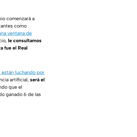
unio comenzará a
ntantes como
una ventana de
cio,
le consultamos
a fue el Real
 están luchando por
cia artificial,
será el
endo que el
do ganado 6 de las