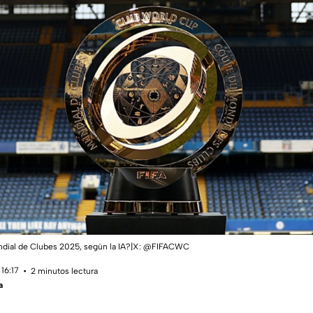
ndial de Clubes 2025, según la IA?|X: @FIFACWC
16:17
2 minutos lectura
a