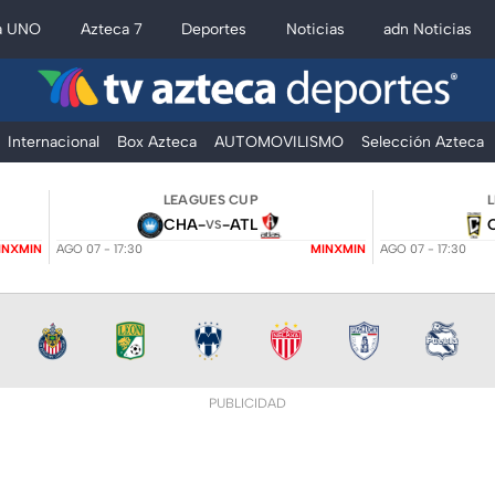
a UNO
Azteca 7
Deportes
Noticias
adn Noticias
Internacional
Box Azteca
AUTOMOVILISMO
Selección Azteca
LEAGUES CUP
CHA
-
-
ATL
VS
INXMIN
AGO 07 - 17:30
MINXMIN
AGO 07 - 17:30
PUBLICIDAD