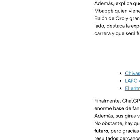
Además, explica q
Mbappé quien viene 
Balón de Oro y gran
lado, destaca la ex
carrera y que será 
Chivas
LAFC v
El ent
Finalmente, ChatGPT
enorme base de fans 
Además, sus giras ve
No obstante, hay q
futuro
, pero gracias
resultados cercanos 