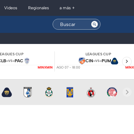
Regionales
Videos
a más +
LEAGUES CUP
LEAGUES CUP
CLB
-
-
PAC
CIN
-
-
PUM
VS
VS
MINXMIN
AGO 07 - 18:00
MINX