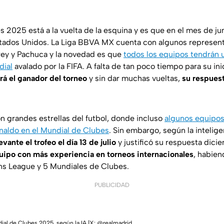
s 2025 está a la vuelta de la esquina y es que en el mes de j
Estados Unidos. La Liga BBVA MX cuenta con algunos represe
ey y Pachuca y la novedad es que
todos los equipos tendrán 
dial
avalado por la FIFA. A falta de tan poco tiempo para su ini
á el ganador del torneo
y sin dar muchas vueltas,
su respuest
on grandes estrellas del futbol, donde incluso
algunos equipos
onaldo en el Mundial de Clubes
. Sin embargo, según la inteligen
vante el trofeo el día 13 de julio
y justificó su respuesta dici
uipo con más experiencia en torneos internacionales
, habien
ns League y 5 Mundiales de Clubes.
PUBLICIDAD
dial de Clubes 2025, según la IA.|X: @realmadrid