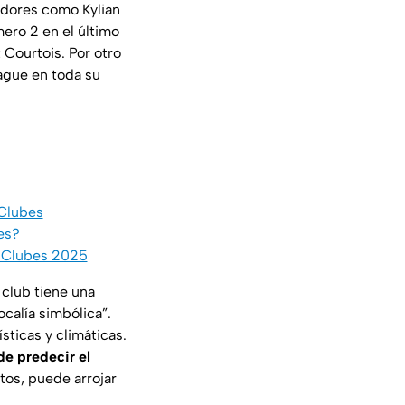
adores como Kylian
ero 2 en el último
Courtois. Por otro
ague en toda su
 Clubes
es?
e Clubes 2025
club tiene una
ocalía simbólica”.
sticas y climáticas.
 de predecir el
atos, puede arrojar