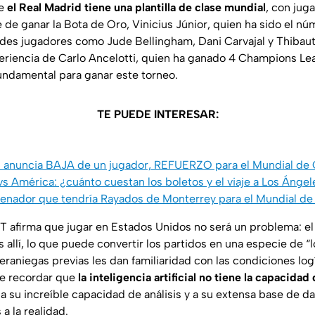
ue
el Real Madrid tiene una plantilla de clase mundial
, con jug
de ganar la Bota de Oro, Vinicius Júnior, quien ha sido el núm
des jugadores como Jude Bellingham, Dani Carvajal y Thibaut 
periencia de Carlo Ancelotti, quien ha ganado 4 Champions Le
fundamental para ganar este torneo.
TE PUEDE INTERESAR:
 anuncia BAJA de un jugador, REFUERZO para el Mundial de
s América: ¿cuánto cuestan los boletos y el viaje a Los Ángel
renador que tendría Rayados de Monterrey para el Mundial d
 afirma que jugar en Estados Unidos no será un problema: el 
allí, lo que puede convertir los partidos en una especie de “l
raniegas previas les dan familiaridad con las condiciones logí
ue recordar que
la inteligencia artificial no tiene la capacidad
 a su increíble capacidad de análisis y a su extensa base de d
a la realidad.