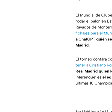
El Mundial de Clube
rodar el balón en 
Rayados de Monterr
fichajes para el Mun
a ChatGPT quién ser
Madrid
.
El torneo contará c
tener a Cristiano R
Real Madrid quien le
‘Merengue’ es
el eq
últimas 10 Champio
Real Madrid ganará el Mun