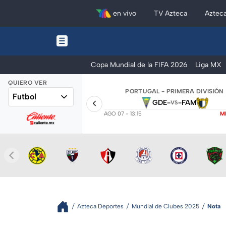
en vivo
TV Azteca
Aztec
Copa Mundial de la FIFA 2026
Liga MX
QUIERO VER
PORTUGAL - PRIMERA DIVISIÓN
Futbol
GDE
-
-
FAM
VS
AGO 07 - 13:15
M
Azteca Deportes
Mundial de Clubes 2025
Nota