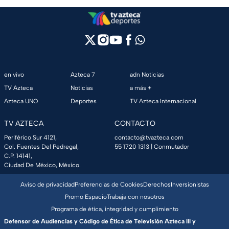
en vivo
Azteca 7
adn Noticias
TV Azteca
Noticias
a más +
Azteca UNO
Deportes
TV Azteca Internacional
TV AZTECA
CONTACTO
Periférico Sur 4121,
contacto@tvazteca.com
Col. Fuentes Del Pedregal,
55 1720 1313
| Conmutador
C.P. 14141,
Ciudad De México, México.
Aviso de privacidad
Preferencias de Cookies
Derechos
Inversionistas
Promo Espacio
Trabaja con nosotros
Programa de ética, integridad y cumplimiento
Defensor de Audiencias y Código de Ética de Televisión Azteca III y