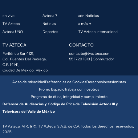
en vivo
Azteca 7
adn Noticias
TV Azteca
Noticias
a más +
Azteca UNO
Deportes
TV Azteca Internacional
TV AZTECA
CONTACTO
Periférico Sur 4121,
contacto@tvazteca.com
Col. Fuentes Del Pedregal,
55 1720 1313
| Conmutador
C.P. 14141,
Ciudad De México, México.
Aviso de privacidad
Preferencias de Cookies
Derechos
Inversionistas
Promo Espacio
Trabaja con nosotros
Programa de ética, integridad y cumplimiento
Defensor de Audiencias y Código de Ética de Televisión Azteca III y
Televisora del Valle de México
TV Azteca, M.R. & ©, TV Azteca, S.A.B. de C.V. Todos los derechos reservados,
2025.