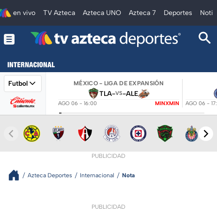
en vivo
TV Azteca
Azteca UNO
Azteca 7
Deportes
Notic
Futbol
MÉXICO - LIGA DE EXPANSIÓN
TLA
-
-
ALE
VS
AGO 06 - 16:00
MINXMIN
AGO 06 - 17
PUBLICIDAD
Azteca Deportes
Internacional
Nota
PUBLICIDAD