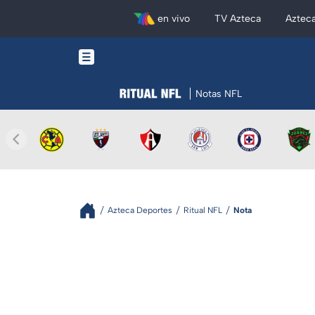
en vivo
TV Azteca
Aztec
Notas NFL
Azteca Deportes
Ritual NFL
Nota