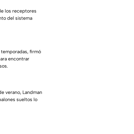
e los receptores
nto del sistema
s temporadas, firmó
para encontrar
sos.
de verano, Landman
balones sueltos lo