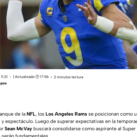
11:21
| Actualizado 🕑 17:56
2 minutos lectura
mpos
ranque de la
NFL
, los
Los Angeles Rams
se posicionan como u
 espectáculo. Luego de superar expectativas en la temporada
or
Sean McVay
buscará consolidarse como aspirante al Super B
as serán fundamentales.