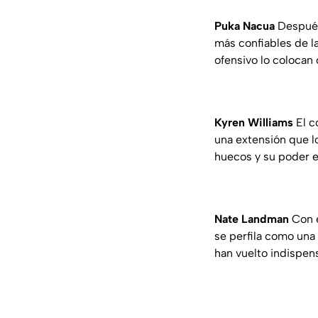
Puka Nacua
Después
más confiables de l
ofensivo lo coloca
Kyren Williams
El c
una extensión que lo
huecos y su poder e
Nate Landman
Con e
se perfila como una 
han vuelto indispen