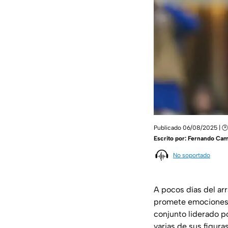
Publicado 06/08/2025 | 🕑 
Escrito por:
Fernando Ca
No soportado
A pocos días del ar
promete emociones y
conjunto liderado p
varias de sus figur