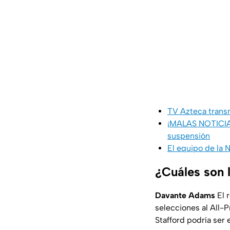
TV Azteca trans
¡MALAS NOTICIAS
suspensión
El equipo de la 
¿Cuáles son 
Davante Adams
El r
selecciones al All-
Stafford podría ser