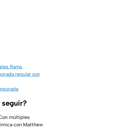
geles Rams
orada regular por
emporada
 seguir?
 Con múltiples
química con Matthew