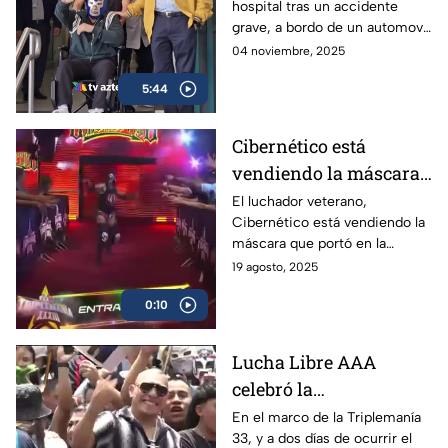
hospital tras un accidente
automovilístico
grave, a bordo de un automovil
sufrido el 28 de octubre en la
04 noviembre, 2025
madrugada, que pudo haberle
5:44
costado la vida
Cibernético está
vendiendo la máscara
que usó en Triplemanía
El luchador veterano,
Cibernético está vendiendo la
33
máscara que portó en la
Triplemanía 33, en donde
19 agosto, 2025
participó en la Copa
0:10
Triplemanía. El precio es de 10
mil pesos.
Lucha Libre AAA
celebró la
peregrinación 2025,
En el marco de la Triplemanía
33, y a dos días de ocurrir el
previo a la Triplemanía