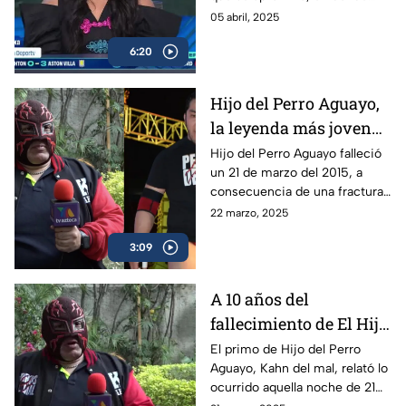
expondrá su cabellera ante
05 abril, 2025
otro grupo de luchadoras de
6:20
altísimo nivel.
Hijo del Perro Aguayo,
la leyenda más joven
de la lucha libre en
Hijo del Perro Aguayo falleció
un 21 de marzo del 2015, a
morir | A una década de
consecuencia de una fractura
su fallecimiento
cervical mientras luchaba en
22 marzo, 2025
Tijuana; la afición al pancracio
3:09
no lo olvida.
A 10 años del
fallecimiento de El Hijo
del Perro Aguayo |
El primo de Hijo del Perro
Aguayo, Kahn del mal, relató lo
Kahn del Mal, primo
ocurrido aquella noche de 21
del luchador, recuerda