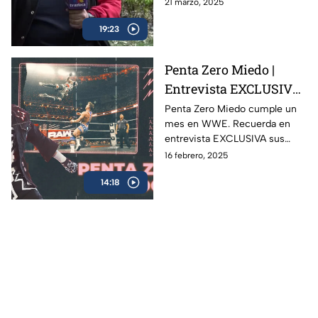
de marzo del 2015 en Tijuana,
21 marzo, 2025
la trágica noche
donde el luchador perdió la
19:23
vida en pleno ring.
Penta Zero Miedo |
Entrevista EXCLUSIVA
con la figura mexicana
Penta Zero Miedo cumple un
mes en WWE. Recuerda en
en WWE
entrevista EXCLUSIVA sus
inicios, su pasión por la lucha
16 febrero, 2025
libre, objetivos y misión de
14:18
vida.