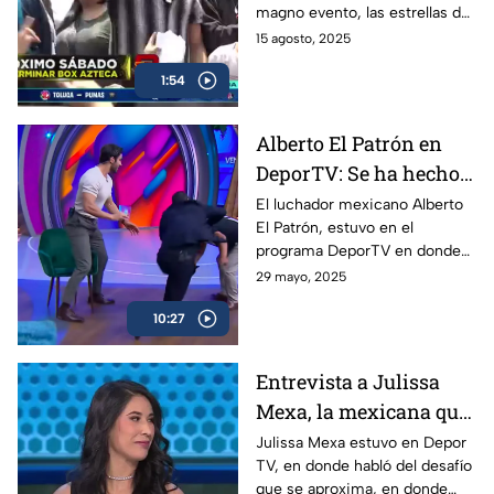
magno evento, las estrellas de
la AAA celebraron la tradicional
15 agosto, 2025
peregrinación con mucha
1:54
pasión y fe.
Alberto El Patrón en
DeporTV: Se ha hecho
todo para poder
El luchador mexicano Alberto
El Patrón, estuvo en el
regresar a WWE
programa DeporTV en donde
habló de su presente como
29 mayo, 2025
megacampeón y de lo que
10:27
puede venir con él en relación
a WWE.
Entrevista a Julissa
Mexa, la mexicana que
expondrá su cabellera
Julissa Mexa estuvo en Depor
TV, en donde habló del desafío
que se aproxima, en donde