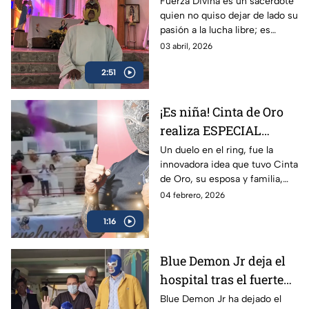
y al pecado: Fuerza
Fuerza Divina es un sacerdote
quien no quiso dejar de lado su
Divina
pasión a la lucha libre; es
profesional de este deporte y
03 abril, 2026
también formador de nuevo
2:51
talento en la Iglesia de Santa
Lucía.
¡Es niña! Cinta de Oro
realiza ESPECIAL
revelación de género
Un duelo en el ring, fue la
innovadora idea que tuvo Cinta
en un ring de lucha
de Oro, su esposa y familia,
libre
para anunciar y celebrar la
04 febrero, 2026
venida de su hija; siempre
1:16
recordarán el momento.
Blue Demon Jr deja el
hospital tras el fuerte
accidente
Blue Demon Jr ha dejado el