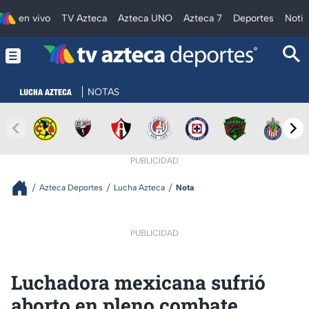
en vivo
TV Azteca
Azteca UNO
Azteca 7
Deportes
Notic
NOTAS
PUBLICIDAD
Azteca Deportes
Lucha Azteca
Nota
PUBLICIDAD
Luchadora mexicana sufrió
aborto en pleno combate