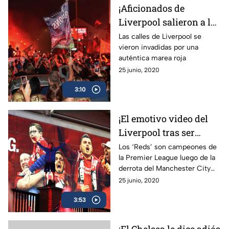
¡Aficionados de
Liverpool salieron a las
calles a celebrar el
Las calles de Liverpool se
vieron invadidas por una
título de Premier
auténtica marea roja
League!
25 junio, 2020
3:10
¡El emotivo video del
Liverpool tras ser
campeón de la Premier
Los ‘Reds’ son campeones de
la Premier League luego de la
League!
derrota del Manchester City
ante el Chelsea.
25 junio, 2020
3:53