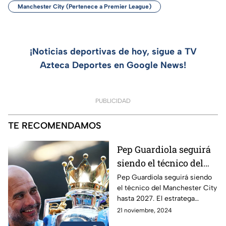
Manchester City (Pertenece a Premier League)
¡Noticias deportivas de hoy, sigue a TV
Azteca Deportes en Google News!
PUBLICIDAD
TE RECOMENDAMOS
Pep Guardiola seguirá
siendo el técnico del
Manchester City
Pep Guardiola seguirá siendo
el técnico del Manchester City
hasta 2027. El estratega
español se ha consolidado
21 noviembre, 2024
como un histórico del cuadro