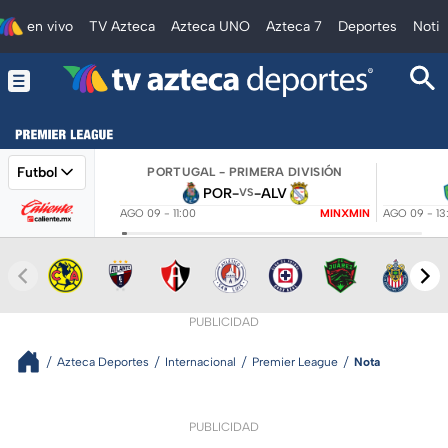
en vivo
TV Azteca
Azteca UNO
Azteca 7
Deportes
Notic
Futbol
PORTUGAL - PRIMERA DIVISIÓN
POR
-
-
ALV
VS
AGO 09 - 11:00
MINXMIN
AGO 09 - 13
PUBLICIDAD
Azteca Deportes
Internacional
Premier League
Nota
PUBLICIDAD