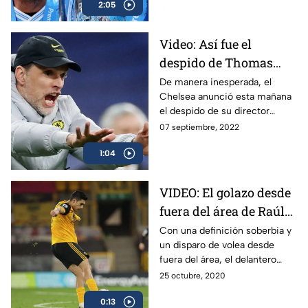
2:05
citizen.
Video: Así fue el
despido de Thomas
Tuchel del Chelsea
De manera inesperada, el
Chelsea anunció esta mañana
el despido de su director
técnico, el alemán Thomas
07 septiembre, 2022
Tuchel, después de caer ante
1:04
el Dinamo Zagreb
VIDEO: El golazo desde
fuera del área de Raúl
Jiménez en Premier
Con una definición soberbia y
un disparo de volea desde
League ante el
fuera del área, el delantero
Newcastle
mexicano Raúl Jiménez firmó
25 octubre, 2020
un golazo en el partido del
0:13
Wolverhampton ante el