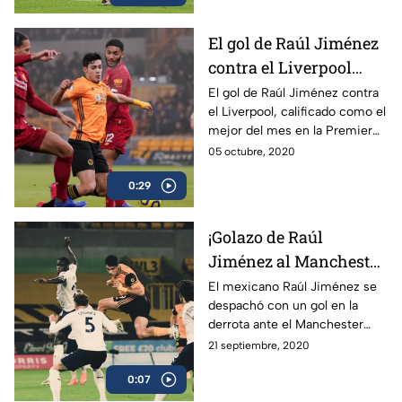
Newcastle en la Premier
League.
El gol de Raúl Jiménez
contra el Liverpool
¡Para que van Dijk lo
El gol de Raúl Jiménez contra
el Liverpool, calificado como el
tenga bien presente!
mejor del mes en la Premier
League, lo recordamos por la
05 octubre, 2020
polémica que ha originado el
0:29
defensa holandés.
¡Golazo de Raúl
Jiménez al Manchester
City, en VIDEO!
El mexicano Raúl Jiménez se
despachó con un gol en la
derrota ante el Manchester
City de este lunes.
21 septiembre, 2020
0:07