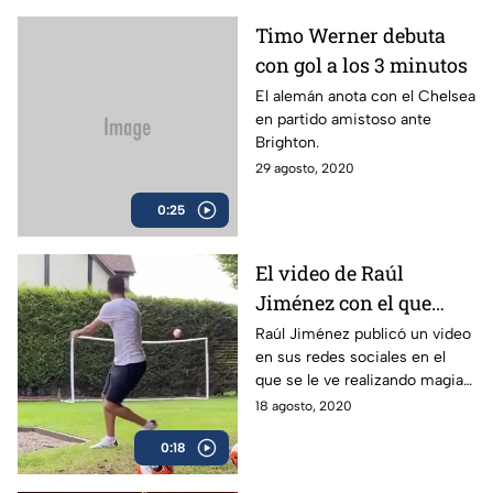
Timo Werner debuta
con gol a los 3 minutos
El alemán anota con el Chelsea
en partido amistoso ante
Brighton.
29 agosto, 2020
0:25
El video de Raúl
Jiménez con el que
convence a la Juventus
Raúl Jiménez publicó un video
en sus redes sociales en el
y Cristiano Ronaldo
que se le ve realizando magia y
anotando un golazo.
18 agosto, 2020
0:18