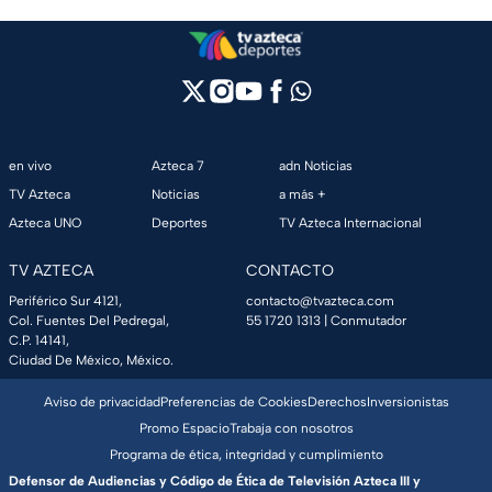
en vivo
Azteca 7
adn Noticias
TV Azteca
Noticias
a más +
Azteca UNO
Deportes
TV Azteca Internacional
TV AZTECA
CONTACTO
Periférico Sur 4121,
contacto@tvazteca.com
Col. Fuentes Del Pedregal,
55 1720 1313
| Conmutador
C.P. 14141,
Ciudad De México, México.
Aviso de privacidad
Preferencias de Cookies
Derechos
Inversionistas
Promo Espacio
Trabaja con nosotros
Programa de ética, integridad y cumplimiento
Defensor de Audiencias y Código de Ética de Televisión Azteca III y