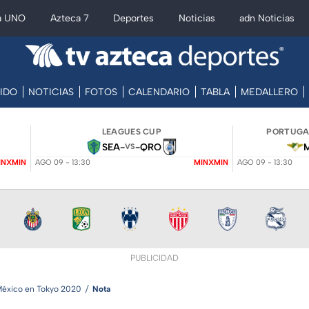
a UNO
Azteca 7
Deportes
Noticias
adn Noticias
IDO
NOTICIAS
FOTOS
CALENDARIO
TABLA
MEDALLERO
LEAGUES CUP
PORTUGAL
SEA
-
-
QRO
VS
INXMIN
AGO 09 - 13:30
MINXMIN
AGO 09 - 13:30
PUBLICIDAD
éxico en Tokyo 2020
Nota