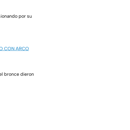
usionando por su
RO CON ARCO
el bronce dieron