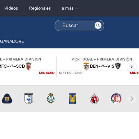
Regionales
Videos
a más +
GANADORES
RÉCORDS
MEXICANOS
TOKYO
COMPETENCI
 - PRIMERA DIVISIÓN
PORTUGAL - PRIMERA DIVISIÓN
MFC
-
-
SCB
BEN
-
-
VIS
VS
VS
MINXMIN
AGO 09 - 13:30
MINX