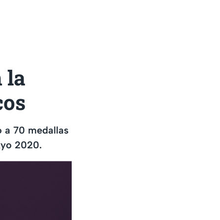
 la
cos
ó a 70 medallas
okyo 2020.