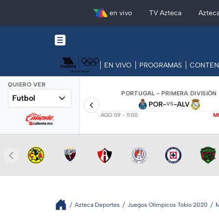
en vivo
TV Azteca
Aztec
EN VIVO
PROGRAMAS
CONTEN
QUIERO VER
PORTUGAL - PRIMERA DIVISIÓN
Futbol
POR
-
-
ALV
VS
AGO 09 - 11:00
M
Azteca Deportes
Juegos Olímpicos Tokio 2020
M