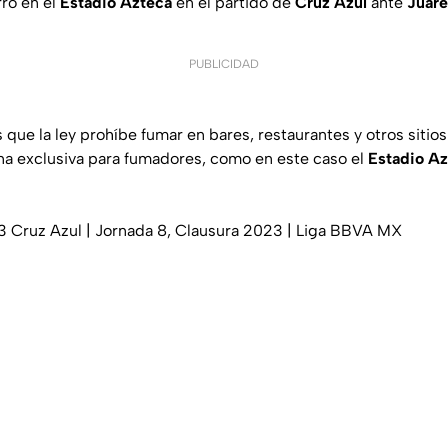
ro en el
Estadio Azteca
en el partido de
Cruz Azul
ante
Juáre
PUBLICIDAD
s que la ley prohíbe fumar en bares, restaurantes y otros sitio
a exclusiva para fumadores, como en este caso el
Estadio Az
3 Cruz Azul | Jornada 8, Clausura 2023 | Liga BBVA MX