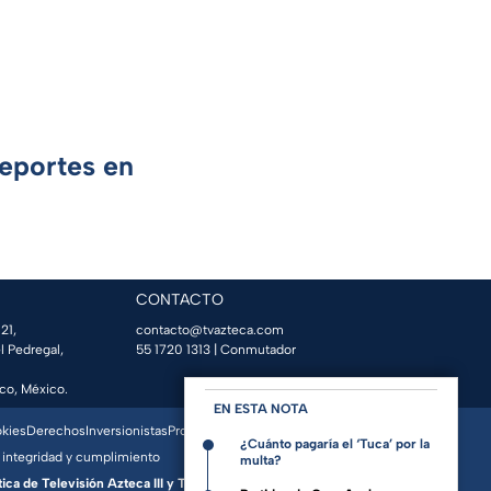
Deportes en
CONTACTO
21,
contacto@tvazteca.com
l Pedregal,
55 1720 1313
| Conmutador
co, México.
EN ESTA NOTA
okies
Derechos
Inversionistas
Promo Espacio
¿Cuánto pagaría el ‘Tuca’ por la
 integridad y cumplimiento
multa?
a de Televisión Azteca III y Televisora del Valle de