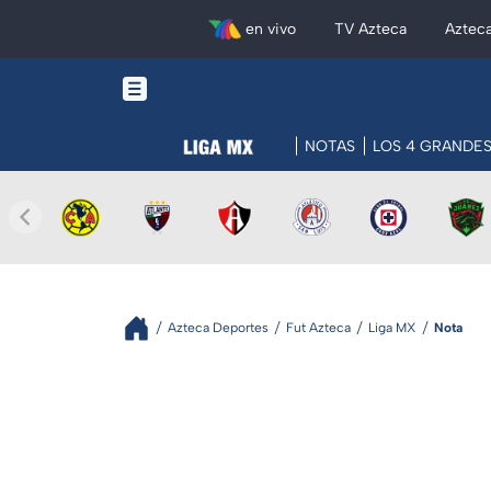
en vivo
TV Azteca
Aztec
NOTAS
LOS 4 GRANDE
Azteca Deportes
Fut Azteca
Liga MX
Nota