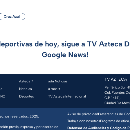
Cruz Azul
deportivas de hoy, sigue a TV Azteca 
Google News!
TV AZTECA
Azteca 7
adn Noticias
Periférico Sur 41
ca
Noticias
a más +
Col. Fuentes De
UNO
Deportes
TV Azteca Internacional
C.P. 14141,
Ciudad De Méxi
Aviso de privacidad
Preferencias de Co
erechos reservados, 2025.
Trabaja con nosotros
Programa de ética,
ación previa, expresa y por escrito de
Defensor de Audiencias y Código de Étic