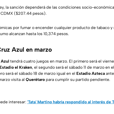
ey, la sanción dependerá de las condiciones socio-económica
la CDMX ($207.44 pesos).
micas por fumar o encender cualquier producto de tabaco y n
humo alcanzan hasta los 10,374 pesos.
Cruz Azul en marzo
 Azul
tendrá cuatro juegos en marzo. El primero será el viern
Estadio el Kraken
, el segundo será el sábado 11 de marzo en e
cero será el sábado 18 de marzo igual en el
Estadio Azteca
ant
arzo visita al
Querétaro
para cumplir su partido pendiente.
ede interesar:
'Tata' Martino habría respondido al interés de 