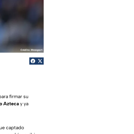
ara firmar su
o Azteca
y ya
ue captado