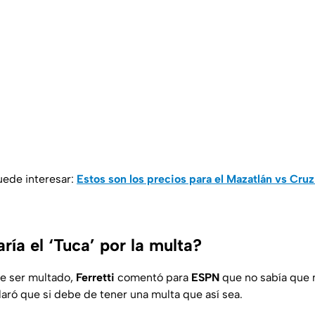
uede interesar:
Estos son los precios para el Mazatlán vs Cruz
ía el ‘Tuca’ por la multa?
de ser multado,
Ferretti
comentó para
ESPN
que no sabía que 
laró que si debe de tener una multa que así sea.