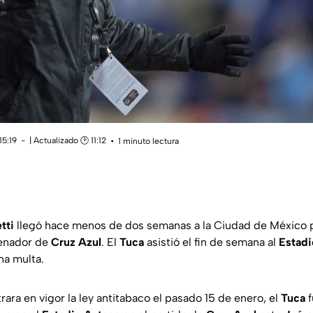
15:19
| Actualizado 🕑 11:12
1 minuto lectura
etti
llegó hace menos de dos semanas a la Ciudad de México p
enador de
Cruz Azul
. El
Tuca
asistió el fin de semana al
Estadi
na multa.
ara en vigor la ley antitabaco el pasado 15 de enero, el
Tuca
f