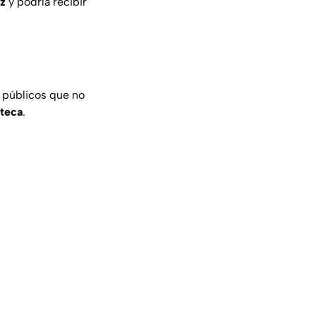
z
y podría recibir
s públicos que no
teca
.