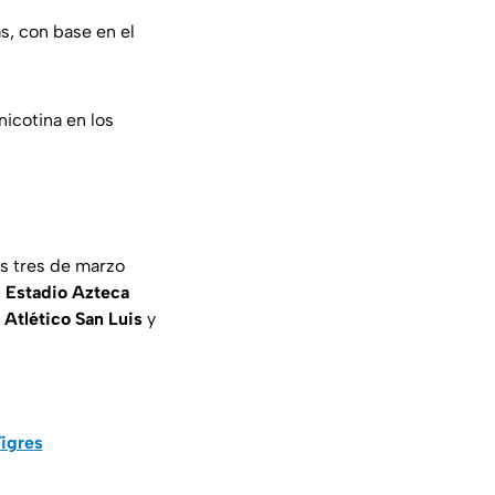
s, con base en el
icotina en los
es tres de marzo
l
Estadio Azteca
e
Atlético San Luis
y
Tigres