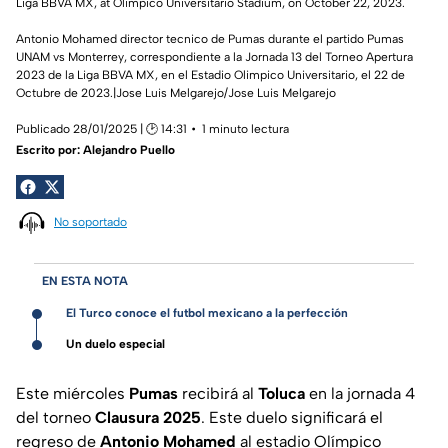
Liga BBVA MX, at Olimpico Universitario Stadium, on October 22, 2023.
Antonio Mohamed director tecnico de Pumas durante el partido Pumas
UNAM vs Monterrey, correspondiente a la Jornada 13 del Torneo Apertura
2023 de la Liga BBVA MX, en el Estadio Olimpico Universitario, el 22 de
Octubre de 2023.|Jose Luis Melgarejo/Jose Luis Melgarejo
Publicado 28/01/2025 | 🕑 14:31
1 minuto lectura
Escrito por:
Alejandro Puello
No soportado
EN ESTA NOTA
El Turco conoce el futbol mexicano a la perfección
Un duelo especial
Este miércoles
Pumas
recibirá al
Toluca
en la jornada 4
del torneo
Clausura 2025
. Este duelo significará el
regreso de
Antonio Mohamed
al estadio Olímpico