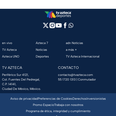
en vivo
Azteca 7
adn Noticias
TV Azteca
Noticias
a más +
Azteca UNO
Deportes
TV Azteca Internacional
TV AZTECA
CONTACTO
Periférico Sur 4121,
contacto@tvazteca.com
Col. Fuentes Del Pedregal,
55 1720 1313
| Conmutador
C.P. 14141,
Ciudad De México, México.
Aviso de privacidad
Preferencias de Cookies
Derechos
Inversionistas
Promo Espacio
Trabaja con nosotros
Programa de ética, integridad y cumplimiento