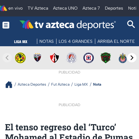
en vivo
TV Azteca
Azteca UNO
Azteca 7
Deportes
Notic
NOTAS
LOS 4 GRANDES
ARRIBA EL NORTE
PUBLICIDAD
Azteca Deportes
Fut Azteca
Liga MX
Nota
PUBLICIDAD
El tenso regreso del ‘Turco’
Mohamed al Estadio de Pumas