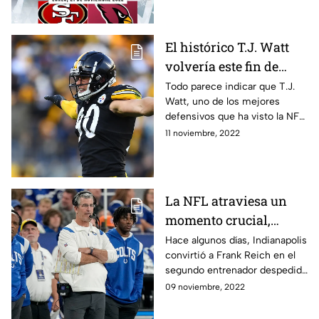
de nuestro país.
El histórico T.J. Watt
volvería este fin de
semana a la NFL
Todo parece indicar que T.J.
Watt, uno de los mejores
defensivos que ha visto la NFL
en los últimos años, podría
11 noviembre, 2022
estar de regreso este fin de
semana
La NFL atraviesa un
momento crucial,
conoce todos los
Hace algunos días, Indianapolis
convirtió a Frank Reich en el
despidos
segundo entrenador despedido
esta temporada. Repasamos
09 noviembre, 2022
los últimos despidos de la NFL