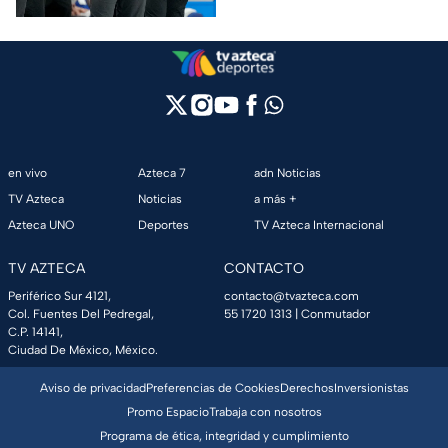
en vivo
Azteca 7
adn Noticias
TV Azteca
Noticias
a más +
Azteca UNO
Deportes
TV Azteca Internacional
TV AZTECA
CONTACTO
Periférico Sur 4121,
contacto@tvazteca.com
Col. Fuentes Del Pedregal,
55 1720 1313
| Conmutador
C.P. 14141,
Ciudad De México, México.
Aviso de privacidad
Preferencias de Cookies
Derechos
Inversionistas
Promo Espacio
Trabaja con nosotros
Programa de ética, integridad y cumplimiento