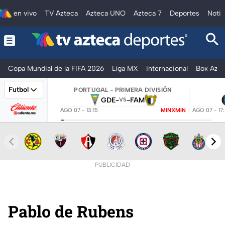
en vivo
TV Azteca
Azteca UNO
Azteca 7
Deportes
Notic
Copa Mundial de la FIFA 2026
Liga MX
Internacional
Box Azte
Futbol
PORTUGAL - PRIMERA DIVISIÓN
GDE
-
-
FAM
VS
AGO 07 - 13:15
MINXMIN
AGO 07 - 17
PUBLICIDAD
Pablo de Rubens