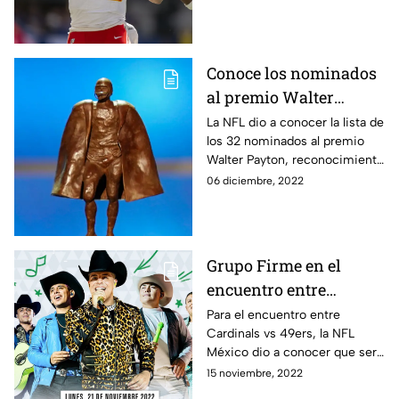
sorprender a los fanáticos ade
las tacleadas
Conoce los nominados
al premio Walter
Payton de la NFL
La NFL dio a conocer la lista de
los 32 nominados al premio
Walter Payton, reconocimiento
que premia los actos altruistas
06 diciembre, 2022
que organizan los jugadores
Grupo Firme en el
encuentro entre
Cardinals vs 49ers
Para el encuentro entre
Cardinals vs 49ers, la NFL
México dio a conocer que será
Grupo Firme el encargado de
15 noviembre, 2022
amenizar la noche en la capital