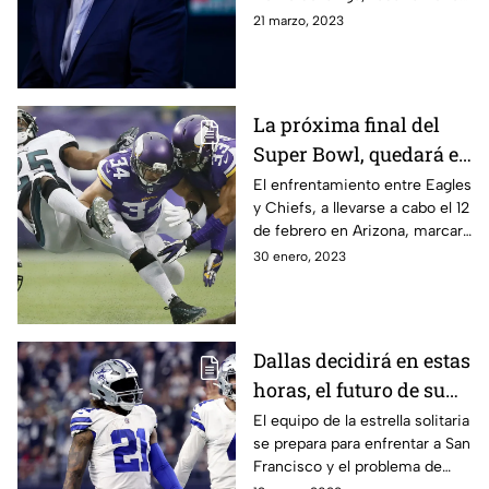
mucho que contar. La próxima
21 marzo, 2023
semana, los 32 dueños, lo
definirían
La próxima final del
Super Bowl, quedará en
la historia
El enfrentamiento entre Eagles
y Chiefs, a llevarse a cabo el 12
de febrero en Arizona, marcará
varios hitos históricos. A
30 enero, 2023
continuación, todos los
detalles
Dallas decidirá en estas
horas, el futuro de su
pateador
El equipo de la estrella solitaria
se prepara para enfrentar a San
Francisco y el problema de