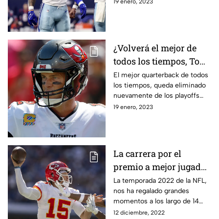
pateador es una cuestión a
19 enero, 2023
considerar de cara al partido
¿Volverá el mejor de
todos los tiempos, Tom
Brady?
El mejor quarterback de todos
los tiempos, queda eliminado
nuevamente de los playoffs
NFL. Este tema ha causado
19 enero, 2023
más morbo que otra cosa por
el futuro de Brady
La carrera por el
premio a mejor jugador
del año en la NFL
La temporada 2022 de la NFL,
nos ha regalado grandes
momentos a los largo de 14
semanas de alto nivel y logró
12 diciembre, 2022