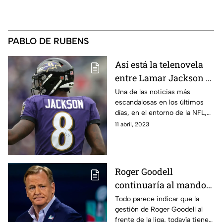
PABLO DE RUBENS
Así está la telenovela
entre Lamar Jackson y
Baltimore
Una de las noticias más
escandalosas en los últimos
días, en el entorno de la NFL,
ha sido la situación entre
11 abril, 2023
Lamar Jackson y los Ravnes.
Los detalles, acá
Roger Goodell
continuaría al mando
de la NFL por 3 años
Todo parece indicar que la
gestión de Roger Goodell al
más
frente de la liga, todavía tiene