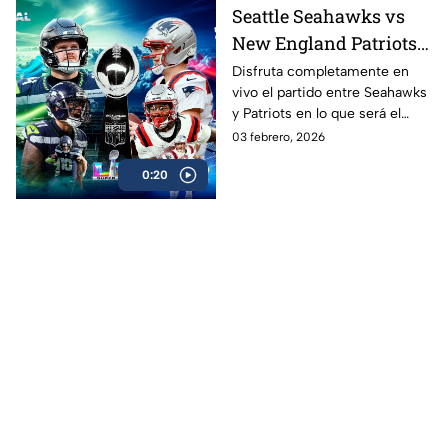
Seattle Seahawks vs
New England Patriots
ver EN VIVO y GRATIS
Disfruta completamente en
vivo el partido entre Seahawks
Super Bowl LX 2026,
y Patriots en lo que será el
gran final de la NFL
esperado Super Bowl 2026 en
03 febrero, 2026
donde Nueva Inglaterra podría
0:20
convertirse en el más ganador