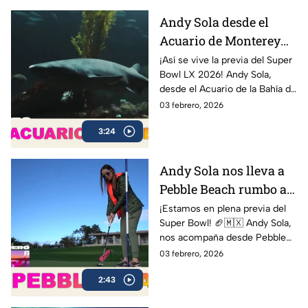
Andy Sola desde el
Acuario de Monterey
rumbo al Super Bowl |
¡Así se vive la previa del Super
Bowl LX 2026! Andy Sola,
Sola al Super Bowl
desde el Acuario de la Bahía de
Monterey, compartiendo sus
03 febrero, 2026
impresiones y mostrando
3:24
cómo se vive la cuenta
regresiva rumbo al gran duelo
entre Seattle Seahawks y New
Andy Sola nos lleva a
England Patriots.
Pebble Beach rumbo al
Super Bow | Sola al
¡Estamos en plena previa del
Super Bowl! 🏈🇲🇽 Andy Sola,
Super Bowl
nos acompaña desde Pebble
Beach, compartiendo cómo se
03 febrero, 2026
vive la cuenta regresiva rumbo
2:43
al Super Bowl LX, el evento
más esperado de la NFL