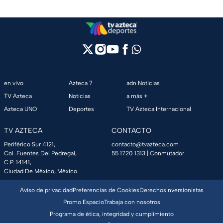
en vivo
Azteca 7
adn Noticias
TV Azteca
Noticias
a más +
Azteca UNO
Deportes
TV Azteca Internacional
TV AZTECA
CONTACTO
Periférico Sur 4121,
contacto@tvazteca.com
Col. Fuentes Del Pedregal,
55 1720 1313
| Conmutador
C.P. 14141,
Ciudad De México, México.
Aviso de privacidad
Preferencias de Cookies
Derechos
Inversionistas
Promo Espacio
Trabaja con nosotros
Programa de ética, integridad y cumplimiento