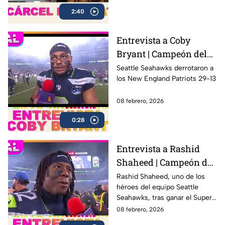
Francisco, famosa por albergar
2:40
a algunos de los criminales
más peligrosos de la historia,
incluido Al Capone.
Entrevista a Coby
Bryant | Campeón del
Super Bowl LX con los
Seattle Seahawks derrotaron a
los New England Patriots 29-13
Seahawks
08 febrero, 2026
0:28
Entrevista a Rashid
Shaheed | Campeón del
Super Bowl LX con los
Rashid Shaheed, uno de los
héroes del equipo Seattle
Seahawks
Seahawks, tras ganar el Super
Bowl LX con una victoria
08 febrero, 2026
contundente ante los New