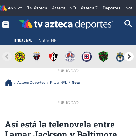
en vivo
TV Azteca
Azteca UNO
Azteca 7
Deportes
Notic
Notas NFL
PUBLICIDAD
Azteca Deportes
Ritual NFL
Nota
PUBLICIDAD
Así está la telenovela entre
Lamar Jackson y Baltimore