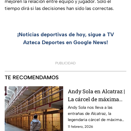
mejoren la relación entre equipo y jugador. Solo el
tiempo dirá si las decisiones han sido las correctas.
¡Noticias deportivas de hoy, sigue a TV
Azteca Deportes en Google News!
PUBLICIDAD
TE RECOMENDAMOS
Andy Sola en Alcatraz |
La cárcel de máxima
seguridad que encerró
Andy Sola nos lleva a las
entrañas de Alcatraz, la
a Al Capone | Sola al
legendaria cárcel de máxima
Super Bowl
seguridad ubicada en San
11 febrero, 2026