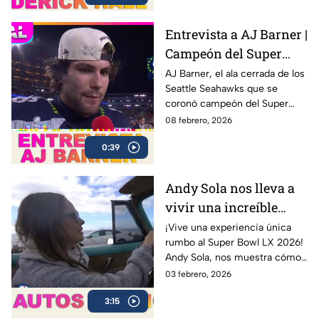
New England Patriots en el
Levi’s Stadium
Entrevista a AJ Barner |
Campeón del Super
Bowl LX con los
AJ Barner, el ala cerrada de los
Seattle Seahawks que se
Seahawks
coronó campeón del Super
Bowl LX tras la victoria ante los
08 febrero, 2026
New England Patriots.
0:39
Andy Sola nos lleva a
vivir una increíble
experiencia en un Bel
¡Vive una experiencia única
rumbo al Super Bowl LX 2026!
Air 1954 | Sola al Super
Andy Sola, nos muestra cómo
Bowl
se vive la previa del Super
03 febrero, 2026
Bowl desde otra perspectiva:
3:15
en un clásico Bel Air 1954
Convertible.