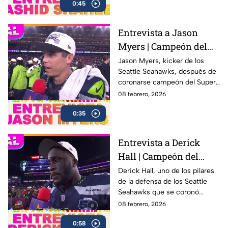
0:45
England Patriots
Entrevista a Jason
Myers | Campeón del
Super Bowl LX con los
Jason Myers, kicker de los
Seattle Seahawks, después de
Seahawks
coronarse campeón del Super
Bowl LX .
08 febrero, 2026
0:35
Entrevista a Derick
Hall | Campeón del
Super Bowl LX con los
Derick Hall, uno de los pilares
de la defensa de los Seattle
Seahawks
Seahawks que se coronó
campeón del Super Bowl LX 🏆
08 febrero, 2026
después de una sólida
0:58
actuación colectiva ante los