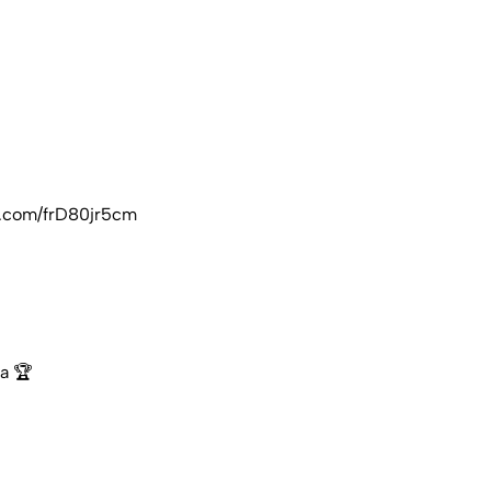
er.com/frD80jr5cm
a 🏆