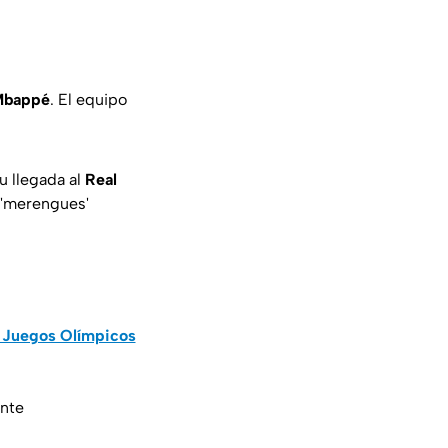
Mbappé
. El equipo
su llegada al
Real
 'merengues'
s Juegos Olímpicos
ente