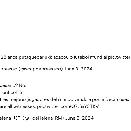
 25 anos putaquepariukk acabou o futebol mundial
pic.twitt
Depressão (@sccpdepressaoo)
June 3, 2024
cesario? No.
rorífico? Sí.
 tres mejores jugadores del mundo yendo a por la Decimosext
re all witnesses.
pic.twitter.com/G7tSaY3TKV
elena 🇮🇨 (@HdeHelena_RM)
June 3, 2024