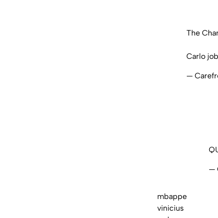
The Cham
Carlo job
— Caref
Q
— 
mbappe
vinicius