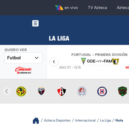
en vivo
TV Azteca
Aztec
QUIERO VER
PORTUGAL - PRIMERA DIVISIÓN
Futbol
GDE
-
-
FAM
VS
AGO 07 - 13:15
M
Azteca Deportes
Internacional
La Liga
Nota