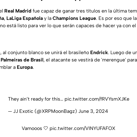
 el
Real Madrid
fue capaz de ganar tres títulos en la última tem
ña
,
LaLiga Española
y la
Champions League
. Es por eso que l
no está listo para ver lo que serán capaces de hacer ya con el 
é
, al conjunto blanco se unirá el brasileño
Endrick
. Luego de u
l
Palmeiras de Brasil
, el atacante se vestirá de 'merengue' par
emblar a
Europa
.
They ain’t ready for this…
pic.twitter.com/fRVYsmXJKe
— JJ Exotic (@XRPMoonBagz)
June 3, 2024
Vamooos 🤍
pic.twitter.com/VINYUFAFOX