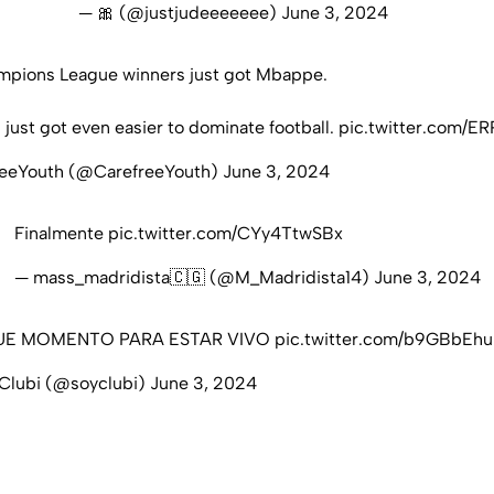
— 🎀 (@justjudeeeeeee)
June 3, 2024
pions League winners just got Mbappe.
 just got even easier to dominate football.
pic.twitter.com/E
reeYouth (@CarefreeYouth)
June 3, 2024
Finalmente
pic.twitter.com/CYy4TtwSBx
— mass_madridista🇨🇬 (@M_Madridista14)
June 3, 2024
UE MOMENTO PARA ESTAR VIVO
pic.twitter.com/b9GBbEh
Clubi (@soyclubi)
June 3, 2024