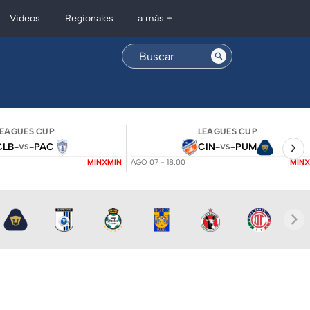
Regionales
Videos
a más +
LEAGUES CUP
LEAGUES CUP
CLB
-
-
PAC
CIN
-
-
PUM
VS
VS
MINXMIN
AGO 07 - 18:00
MINX