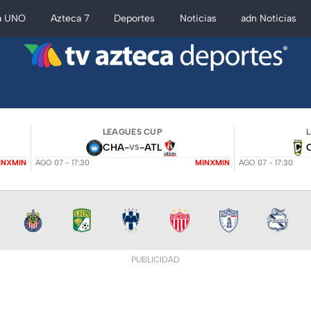
a UNO
Azteca 7
Deportes
Noticias
adn Noticias
LEAGUES CUP
CHA
-
-
ATL
VS
INXMIN
AGO 07 - 17:30
MINXMIN
AGO 07 - 17:30
PUBLICIDAD