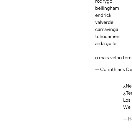
rodrygo
bellingham
endrick
valverde
camavinga
tchouameni
arda guller
o mais velho tem
— Corinthians 
¿Ne
¿Ter
Los
We a
— H