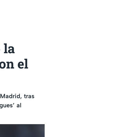
 la
on el
 Madrid, tras
gues’ al