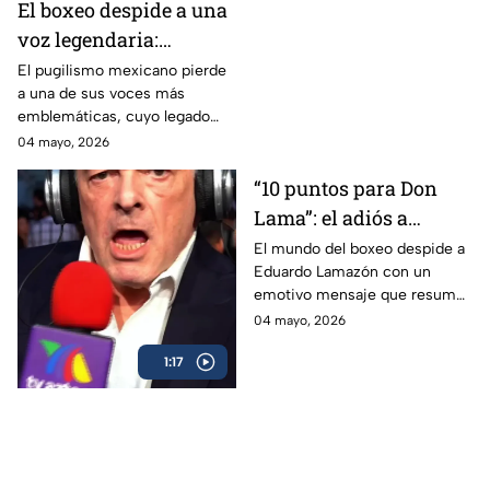
El boxeo despide a una
voz legendaria:
Eduardo Lamazón
El pugilismo mexicano pierde
a una de sus voces más
emblemáticas, cuyo legado
marcó a generaciones.
04 mayo, 2026
“10 puntos para Don
Lama”: el adiós a
Eduardo Lamazón
El mundo del boxeo despide a
Eduardo Lamazón con un
emotivo mensaje que resume
su legado imborrable.
04 mayo, 2026
1:17