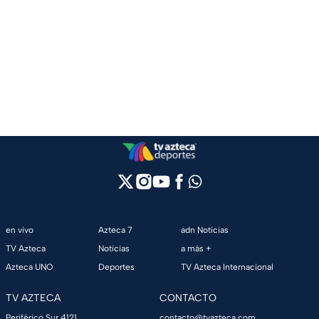
en vivo
Azteca 7
adn Noticias
TV Azteca
Noticias
a más +
Azteca UNO
Deportes
TV Azteca Internacional
TV AZTECA
CONTACTO
Periférico Sur 4121,
contacto@tvazteca.com