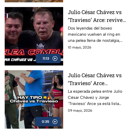
Julio César Chávez vs
‘Travieso’ Arce: revive
la pelea completa en
Dos leyendas del boxeo
mexicano vuelven al ring en
Box Azteca
una pelea llena de nostalgia,
emoción y grandes momentos
10 mayo, 2026
para los aficionados.
11:13
Julio César Chávez vs
‘Travieso’ Arce
cumplen con la
La esperada pelea entre Julio
César Chávez y Jorge
báscula; habrá pelea en
‘Travieso’ Arce ya está lista
Box Azteca
luego de que ambos superaran
09 mayo, 2026
sin problemas la báscula.
0:35