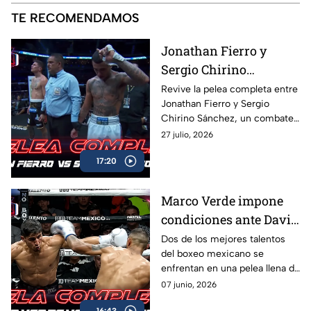
TE RECOMENDAMOS
Jonathan Fierro y
Sergio Chirino
protagonizan una
Revive la pelea completa entre
Jonathan Fierro y Sergio
guerra sobre el ring
Chirino Sánchez, un combate
lleno de intensidad,
27 julio, 2026
intercambio de golpes y
17:20
emociones de principio a fin.
Marco Verde impone
condiciones ante David
Camacho en una
Dos de los mejores talentos
del boxeo mexicano se
intensa batalla de Box
enfrentan en una pelea llena de
Azteca
acción, potencia y grandes
07 junio, 2026
intercambios. Revive el