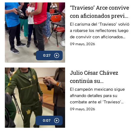
‘Travieso’ Arce convive
con aficionados previo
a su esperado combate
El carisma del ‘Travieso’ volvió
a robarse los reflectores luego
de convivir con aficionados
antes de subir al ring.
09 mayo, 2026
0:27
Julio César Chávez
continúa su
preparación para
El campeón mexicano sigue
afinando detalles para su
enfrentar al ‘Travieso’
combate ante el ‘Travieso’
Arce
Arce
09 mayo, 2026
0:07