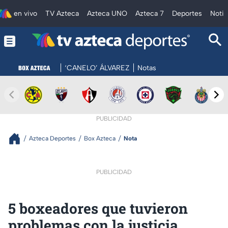
en vivo
TV Azteca
Azteca UNO
Azteca 7
Deportes
Notic
‘CANELO’ ÁLVAREZ
Notas
PUBLICIDAD
Azteca Deportes
Box Azteca
Nota
PUBLICIDAD
5 boxeadores que tuvieron
problemas con la justicia