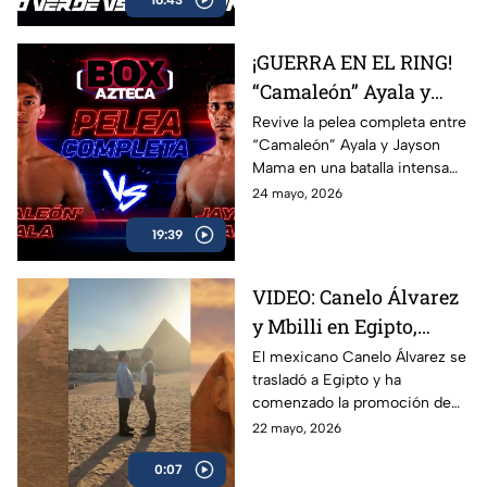
16:43
combate completo entre
Marco Verde y David Camacho
en una función imperdible de
¡GUERRA EN EL RING!
Box Azteca.
“Camaleón” Ayala y
Jayson Mama se
Revive la pelea completa entre
“Camaleón” Ayala y Jayson
dieron con todo
Mama en una batalla intensa
llena de golpes, emoción y
24 mayo, 2026
momentos espectaculares
19:39
arriba del ring.
VIDEO: Canelo Álvarez
y Mbilli en Egipto,
tienen primer cara a
El mexicano Canelo Álvarez se
trasladó a Egipto y ha
cara
comenzado la promoción de
su combate ante el francés
22 mayo, 2026
Christian Mbilli que sucederá
0:07
en el mes de septiembre.