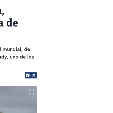
,
a de
l mundial, de
ady, uno de los