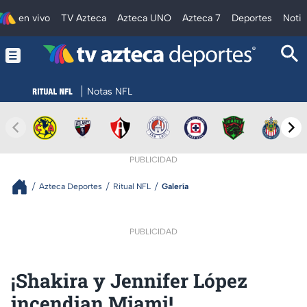
en vivo
TV Azteca
Azteca UNO
Azteca 7
Deportes
Notic
Notas NFL
PUBLICIDAD
Azteca Deportes
Ritual NFL
Galería
PUBLICIDAD
¡Shakira y Jennifer López
incendian Miami!