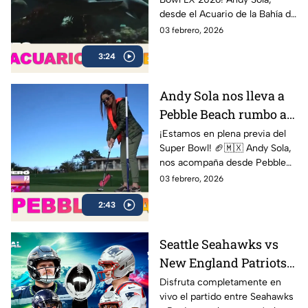
Sola al Super Bowl
desde el Acuario de la Bahía de
Monterey, compartiendo sus
03 febrero, 2026
impresiones y mostrando
3:24
cómo se vive la cuenta
regresiva rumbo al gran duelo
entre Seattle Seahawks y New
Andy Sola nos lleva a
England Patriots.
Pebble Beach rumbo al
Super Bow | Sola al
¡Estamos en plena previa del
Super Bowl! 🏈🇲🇽 Andy Sola,
Super Bowl
nos acompaña desde Pebble
Beach, compartiendo cómo se
03 febrero, 2026
vive la cuenta regresiva rumbo
2:43
al Super Bowl LX, el evento
más esperado de la NFL
Seattle Seahawks vs
New England Patriots
ver EN VIVO y GRATIS
Disfruta completamente en
vivo el partido entre Seahawks
Super Bowl LX 2026,