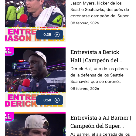
Super Bowl LX con los
Jason Myers, kicker de los
Seattle Seahawks, después de
Seahawks
coronarse campeón del Super
Bowl LX .
08 febrero, 2026
0:35
Entrevista a Derick
Hall | Campeón del
Super Bowl LX con los
Derick Hall, uno de los pilares
de la defensa de los Seattle
Seahawks
Seahawks que se coronó
campeón del Super Bowl LX 🏆
08 febrero, 2026
después de una sólida
0:58
actuación colectiva ante los
New England Patriots en el
Levi’s Stadium
Entrevista a AJ Barner |
Campeón del Super
Bowl LX con los
AJ Barner, el ala cerrada de los