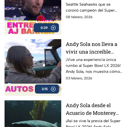
Seattle Seahawks que se
Seahawks
coronó campeón del Super
Bowl LX tras la victoria ante los
08 febrero, 2026
New England Patriots.
0:39
Andy Sola nos lleva a
vivir una increíble
experiencia en un Bel
¡Vive una experiencia única
rumbo al Super Bowl LX 2026!
Air 1954 | Sola al Super
Andy Sola, nos muestra cómo
Bowl
se vive la previa del Super
03 febrero, 2026
Bowl desde otra perspectiva:
3:15
en un clásico Bel Air 1954
Convertible.
Andy Sola desde el
Acuario de Monterey
rumbo al Super Bowl |
¡Así se vive la previa del Super
Bowl LX 2026! Andy Sola,