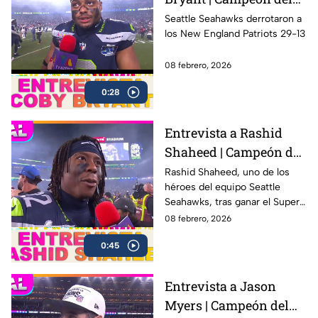
Super Bowl LX con los
Seattle Seahawks derrotaron a
los New England Patriots 29-13
Seahawks
08 febrero, 2026
0:28
Entrevista a Rashid
Shaheed | Campeón del
Super Bowl LX con los
Rashid Shaheed, uno de los
héroes del equipo Seattle
Seahawks
Seahawks, tras ganar el Super
Bowl LX con una victoria
08 febrero, 2026
contundente ante los New
0:45
England Patriots
Entrevista a Jason
Myers | Campeón del