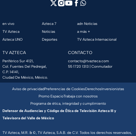
en vivo
Azteca 7
adn Noticias
TV Azteca
Noticias
a más +
Azteca UNO
Deportes
TV Azteca Internacional
TV AZTECA
CONTACTO
Periférico Sur 4121,
contacto@tvazteca.com
Col. Fuentes Del Pedregal,
55 1720 1313
| Conmutador
C.P. 14141,
Ciudad De México, México.
Aviso de privacidad
Preferencias de Cookies
Derechos
Inversionistas
Promo Espacio
Trabaja con nosotros
Programa de ética, integridad y cumplimiento
Defensor de Audiencias y Código de Ética de Televisión Azteca III y
Televisora del Valle de México
TV Azteca, M.R. & ©, TV Azteca, S.A.B. de C.V. Todos los derechos reservados,