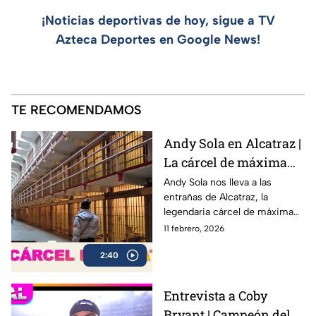
¡Noticias deportivas de hoy, sigue a TV
Azteca Deportes en Google News!
TE RECOMENDAMOS
Andy Sola en Alcatraz |
La cárcel de máxima
seguridad que encerró
Andy Sola nos lleva a las
entrañas de Alcatraz, la
a Al Capone | Sola al
legendaria cárcel de máxima
Super Bowl
seguridad ubicada en San
11 febrero, 2026
Francisco, famosa por albergar
2:40
a algunos de los criminales
más peligrosos de la historia,
incluido Al Capone.
Entrevista a Coby
Bryant | Campeón del