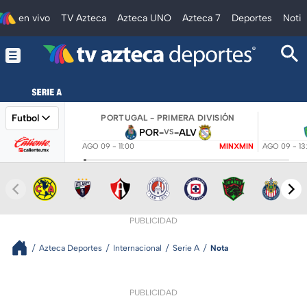
en vivo
TV Azteca
Azteca UNO
Azteca 7
Deportes
Notic
Futbol
PORTUGAL - PRIMERA DIVISIÓN
POR
-
-
ALV
VS
AGO 09 - 11:00
MINXMIN
AGO 09 - 13
PUBLICIDAD
Azteca Deportes
Internacional
Serie A
Nota
PUBLICIDAD