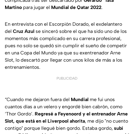
complicada tras ser descartado por
Gerardo "Tata"
Martino
para jugar el
Mundial de Qatar 2022
.
En entrevista con el Escorpión Dorado, el exdelantero
del
Cruz Azul
se sinceró sobre el que ha sido uno de los
momentos más complicado en su carrera profesional,
pues no solo se quedó sin cumplir el sueño de competir
en una Copa del Mundo ya que su exentrenador Arne
Slot, lo descartó por llegar con unos kilos de más a los
entrenamientos.
PUBLICIDAD
“Cuando me dejaron fuera del
Mundial
me fui unos
cuantos días a un velero y engordé bien cabrón, como
‘Thor Gordo’.
Regresé a Feyenoord y el entrenador Arne
Slot, que está en el Liverpool ahorita
, me dijo "no cuento
contigo" porque llegué bien gordo. Estaba gordo,
subí