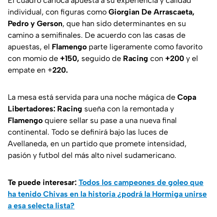
El cuadro carioca apuesta a su experiencia y calidad
individual, con figuras como
Giorgian De Arrascaeta,
Pedro y Gerson
, que han sido determinantes en su
camino a semifinales. De acuerdo con las casas de
apuestas, el
Flamengo
parte ligeramente como favorito
con momio de
+150,
seguido de
Racing
con
+200
y el
empate en +
220.
La mesa está servida para una noche mágica de
Copa
Libertadores: Racing
sueña con la remontada y
Flamengo
quiere sellar su pase a una nueva final
continental. Todo se definirá bajo las luces de
Avellaneda, en un partido que promete intensidad,
pasión y futbol del más alto nivel sudamericano.
Te puede interesar:
Todos los campeones de goleo que
ha tenido Chivas en la historia ¿podrá la Hormiga unirse
a esa selecta lista?