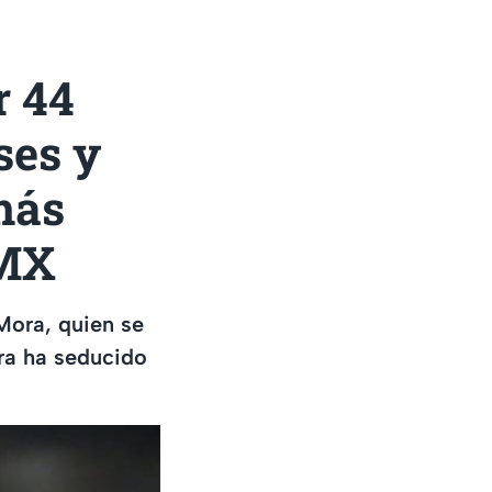
r 44
ses y
más
 MX
 Mora, quien se
ora ha seducido