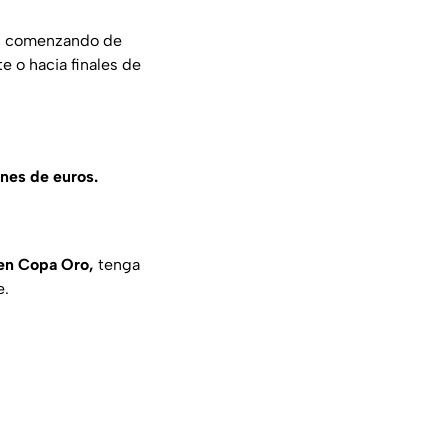
e, comenzando de
 o hacia finales de
ones de euros.
 en Copa Oro,
tenga
e.