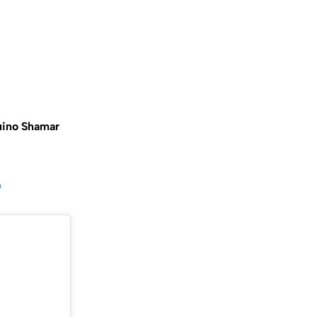
uino Shamar
A