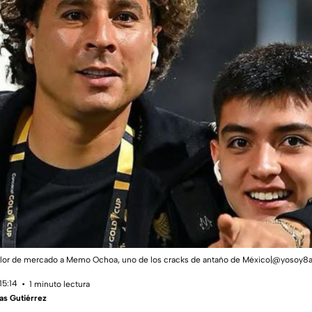
valor de mercado a Memo Ochoa, uno de los cracks de antaño de México|@yosoy8
15:14
1 minuto lectura
as Gutiérrez