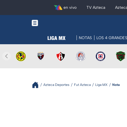
en vivo
TV Azteca
Aztec
NOTAS
LOS 4 GRANDE
Azteca Deportes
Fut Azteca
Liga MX
Nota