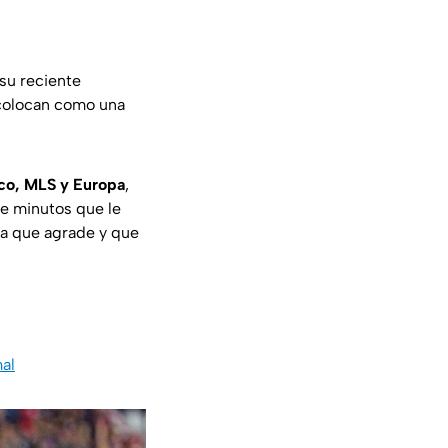
su reciente
 colocan como una
ico, MLS y Europa
,
te minutos que le
ta que agrade y que
al