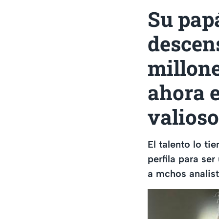
Su papá
descens
millone
ahora 
valioso
El talento lo ti
perfila para se
a mchos analist