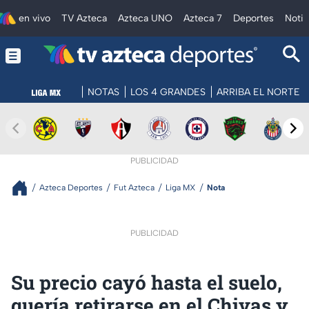
en vivo
TV Azteca
Azteca UNO
Azteca 7
Deportes
Notic
NOTAS
LOS 4 GRANDES
ARRIBA EL NORTE
PUBLICIDAD
Azteca Deportes
Fut Azteca
Liga MX
Nota
PUBLICIDAD
Su precio cayó hasta el suelo,
quería retirarse en el Chivas y