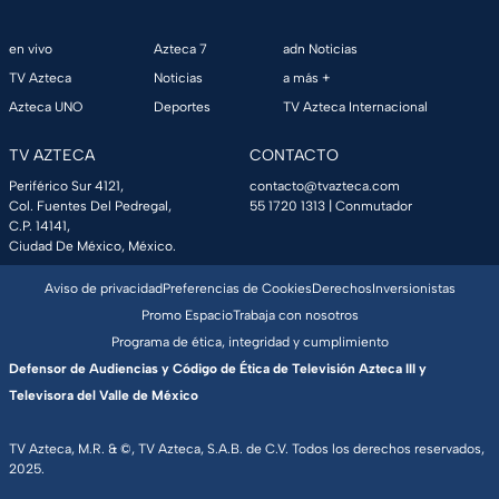
en vivo
Azteca 7
adn Noticias
TV Azteca
Noticias
a más +
Azteca UNO
Deportes
TV Azteca Internacional
TV AZTECA
CONTACTO
Periférico Sur 4121,
contacto@tvazteca.com
Col. Fuentes Del Pedregal,
55 1720 1313
| Conmutador
C.P. 14141,
Ciudad De México, México.
Aviso de privacidad
Preferencias de Cookies
Derechos
Inversionistas
Promo Espacio
Trabaja con nosotros
Programa de ética, integridad y cumplimiento
Defensor de Audiencias y Código de Ética de Televisión Azteca III y
Televisora del Valle de México
TV Azteca, M.R. & ©, TV Azteca, S.A.B. de C.V. Todos los derechos reservados,
2025.