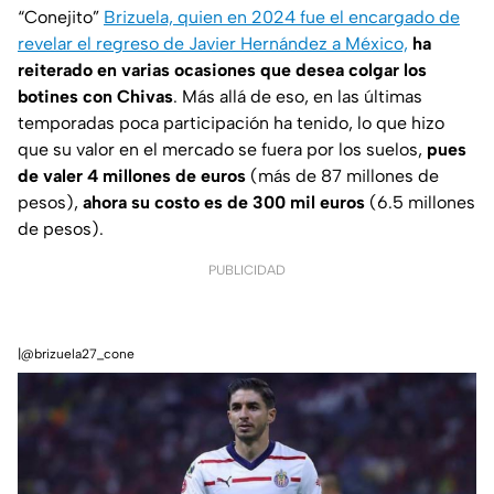
“Conejito”
Brizuela, quien en 2024 fue el encargado de
revelar el regreso de Javier Hernández a México,
ha
reiterado en varias ocasiones que desea colgar los
botines con Chivas
. Más allá de eso, en las últimas
temporadas poca participación ha tenido, lo que hizo
que su valor en el mercado se fuera por los suelos,
pues
de valer 4 millones de euros
(más de 87 millones de
pesos),
ahora su costo es de 300 mil euros
(6.5 millones
de pesos).
PUBLICIDAD
|@brizuela27_cone