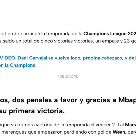
eptiembre arrancó la temporada de la
Champions League 20
 saldo un total de cinco victorias victorias, un empate y 23 g
VIDEO: Dani Carvajal se vuelve loco, propina cabezazo, y dej
 en la Champions
PUBLICIDAD
s, dos penales a favor y gracias a Mbap
u primera victoria.
gue su primera victoria de la temporada al vencer 2-1 al
Mars
s merengues que empezaron perdiendo con gol de
Weah
, per