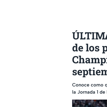
ÚLTIMA
de los 
Champi
septie
Conoce como qu
la Jornada 1 d