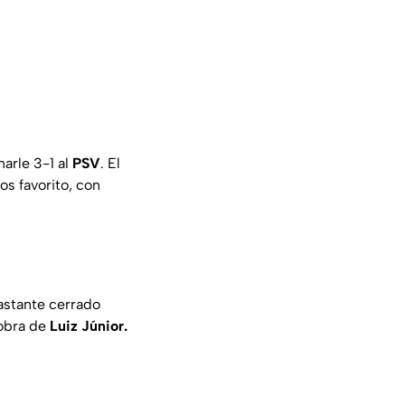
narle 3-1 al
PSV
. El
os favorito, con
astante cerrado
 obra de
Luiz Júnior.