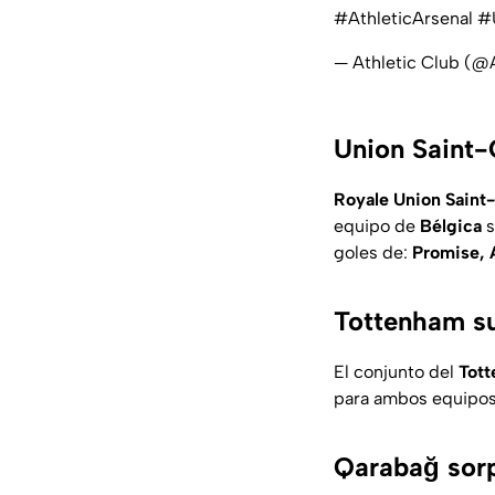
#AthleticArsenal
#
— Athletic Club (@
Union Saint-
Royale Union Saint-
equipo de
Bélgica
s
goles de:
Promise, 
Tottenham s
El conjunto del
Tot
para ambos equipos.
Qarabağ sorp