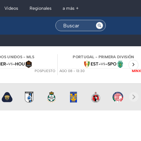
Regionales
Videos
a más +
OS UNIDOS - MLS
PORTUGAL - PRIMERA DIVISIÓN
NER
-
-
HOU
EST
-
-
SPO
VS
VS
POSPUESTO
AGO 08 - 13:30
MINX