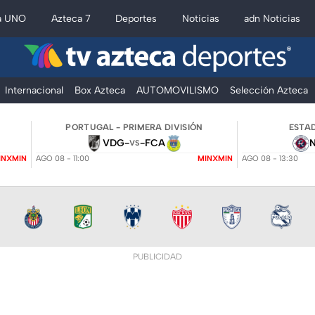
a UNO
Azteca 7
Deportes
Noticias
adn Noticias
Internacional
Box Azteca
AUTOMOVILISMO
Selección Azteca
PORTUGAL - PRIMERA DIVISIÓN
ESTAD
VDG
-
-
FCA
VS
INXMIN
AGO 08 - 11:00
MINXMIN
AGO 08 - 13:30
PUBLICIDAD