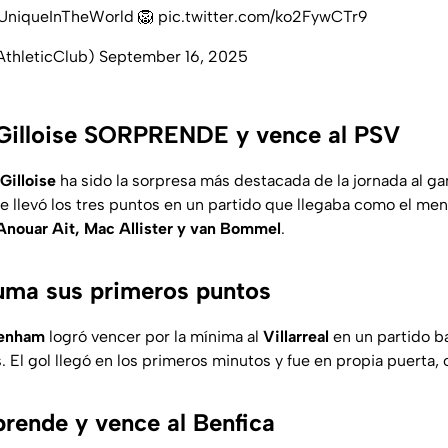
UniqueInTheWorld
🦁
pic.twitter.com/ko2FywCTr9
AthleticClub)
September 16, 2025
Gilloise SORPRENDE y vence al PSV
Gilloise
ha sido la sorpresa más destacada de la jornada al ga
e llevó los tres puntos en un partido que llegaba como el men
Anouar Ait, Mac Allister y van Bommel
.
uma sus primeros puntos
tenham
logró vencer por la mínima al
Villarreal
en un partido b
 El gol llegó en los primeros minutos y fue en propia puerta,
rende y vence al Benfica