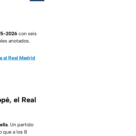
25-2026
con seis
oles anotados.
a al Real Madrid
pé, el Real
ella
. Un partido
o que a los 8