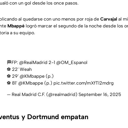
ualó con un gol desde los once pasos.
plicando al quedarse con uno menos por roja de
Carvajal
al mi
ente
Mbappé
logró marcar el segundo de la noche desde los o
toria a su equipo.
🏁FP:
@RealMadrid
2-1
@OM_Espanol
⚽ 22' Weah
⚽ 29'
@KMbappe
(p.)
⚽ 81'
@KMbappe
(p.)
pic.twitter.com/mXfTl2mdrg
— Real Madrid C.F. (@realmadrid)
September 16, 2025
ventus y Dortmund empatan