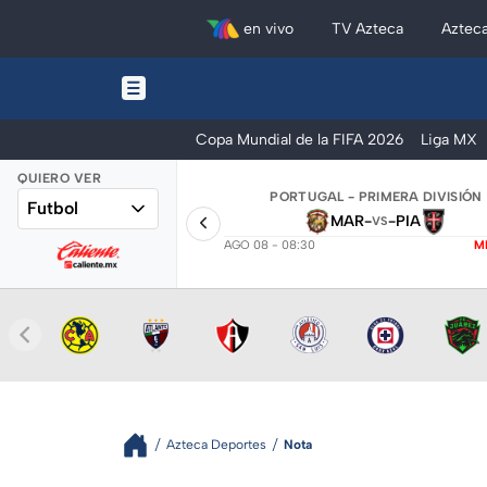
en vivo
TV Azteca
Aztec
Copa Mundial de la FIFA 2026
Liga MX
QUIERO VER
PORTUGAL - PRIMERA DIVISIÓN
Futbol
MAR
-
-
PIA
VS
AGO 08 - 08:30
M
Azteca Deportes
Nota