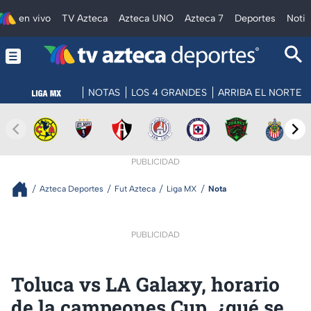
en vivo
TV Azteca
Azteca UNO
Azteca 7
Deportes
Notic
NOTAS
LOS 4 GRANDES
ARRIBA EL NORTE
PUBLICIDAD
Azteca Deportes
Fut Azteca
Liga MX
Nota
PUBLICIDAD
Toluca vs LA Galaxy, horario
de la campeones Cup, ¿qué se