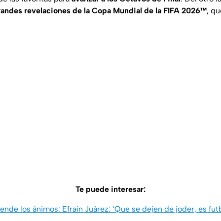
randes revelaciones de la Copa Mundial de la FIFA 2026™
, q
Te puede interesar:
iende los ánimos: Efraín Juárez: ‘Que se dejen de joder, es fut