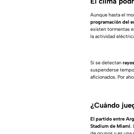
El clima podr
Aunque hasta el m
programación del en
existen tormentas el
la actividad eléctric
Si se detectan
rayos
suspenderse tempora
aficionados. Por aho
¿Cuándo jue
El partido entre Ar
Stadium de Miami
.
de grupos y es una d