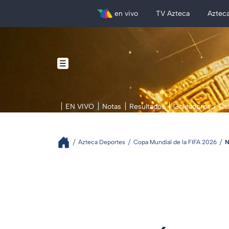
en vivo
TV Azteca
Aztec
EN VIVO
Notas
Resultados
Goleadores
Ca
Azteca Deportes
Copa Mundial de la FIFA 2026
N