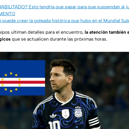
NHABILITADO? Esto tendría que pasar para que suspendan al 
AMENTO
puede creer la goleada histórica que hubo en el Mundial Sub
pos ultiman detalles para el encuentro,
la atención también 
gicos
que se actualicen durante las próximas horas.