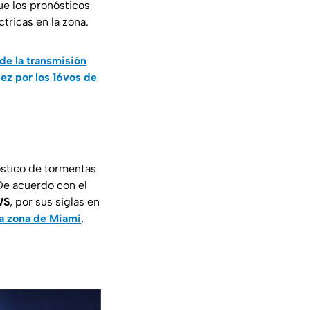
ue los pronósticos
tricas en la zona.
de la transmisión
ez por los 16vos de
stico de tormentas
 De acuerdo con el
WS
, por sus siglas en
la zona de Miami
,