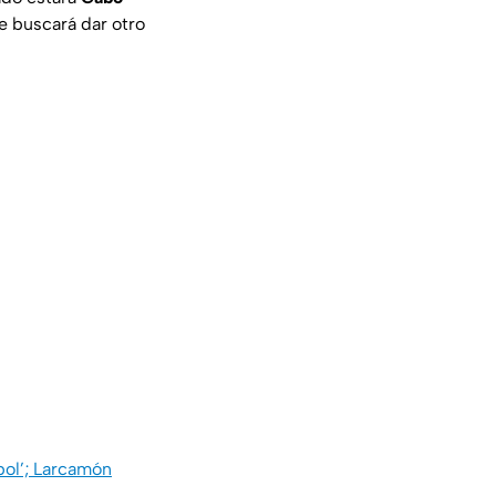
ue buscará dar otro
bol’; Larcamón