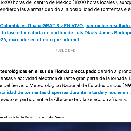
 16:00 horas del centro de México (18:00 horas locales), aunq
ndieron las alarmas debido a la posibilidad de tormentas eléc
Colombia vs Ghana GRATIS y EN VIVO | ver online resultado 
lio fase eliminatoria de partido de Luis Díaz y James Rodrígu
026; marcador en directo por internet
PUBLICIDAD
eorológicas en el sur de Florida preocupado
debido al pronó
intensas y actividad eléctrica durante gran parte de la jornada.
e del Servicio Meteorológico Nacional de Estados Unidos (
N
abilidad de tormentas dispersas durante la tarde y noche en 
evisto el partido entre la Albiceleste y la selección africana.
r el partido de Argentina vs Cabo Verde