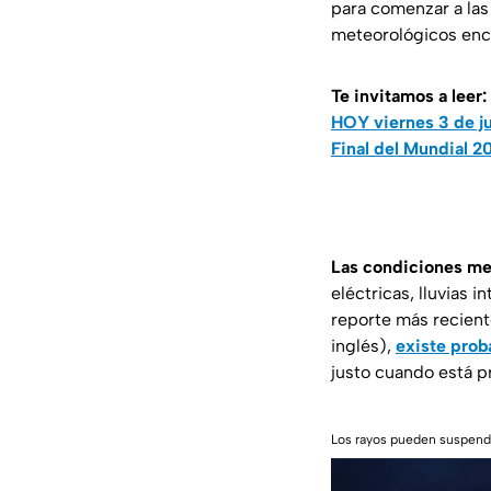
para comenzar a las
meteorológicos ence
Te invitamos a leer:
HOY viernes 3 de ju
Final del Mundial 2
Las condiciones met
eléctricas, lluvias 
reporte más recient
inglés),
existe prob
justo cuando está pr
Los rayos pueden suspende