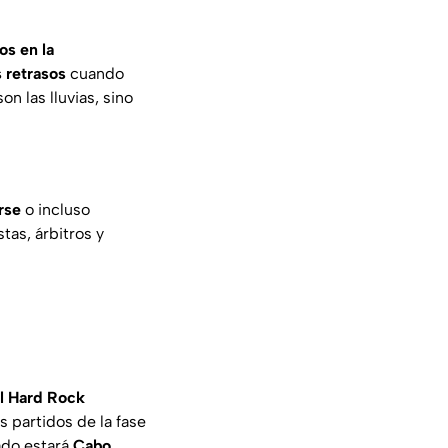
s en la
 retrasos
cuando
n las lluvias, sino
rse
o incluso
as, árbitros y
el Hard Rock
es partidos de la fase
lado estará
Cabo