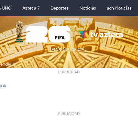
a UNO
Azteca 7
Deportes
Noticias
adn Noticias
lendario
PUBLICIDAD
ota
PUBLICIDAD