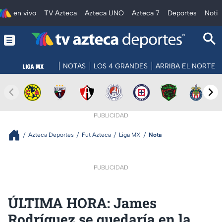
en vivo
TV Azteca
Azteca UNO
Azteca 7
Deportes
Notic
NOTAS
LOS 4 GRANDES
ARRIBA EL NORTE
PUBLICIDAD
Azteca Deportes
Fut Azteca
Liga MX
Nota
PUBLICIDAD
ÚLTIMA HORA: James
Rodríguez se quedaría en la