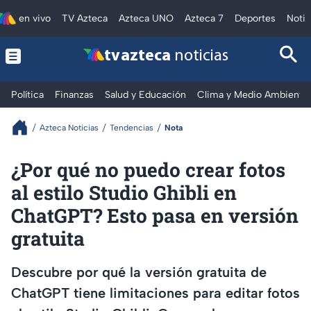
en vivo
TV Azteca
Azteca UNO
Azteca 7
Deportes
Notic
tv azteca
noticias
Política
Finanzas
Salud y Educación
Clima y Medio Ambiente
Azteca Noticias
Tendencias
Nota
¿Por qué no puedo crear fotos
al estilo Studio Ghibli en
ChatGPT? Esto pasa en versión
gratuita
Descubre por qué la versión gratuita de
ChatGPT tiene limitaciones para editar fotos