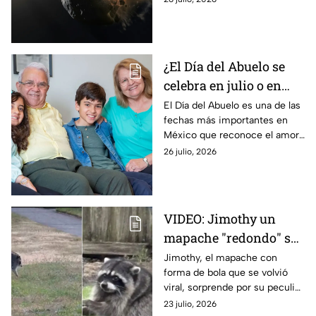
este proyecto de defensa
planetaria.
¿El Día del Abuelo se
celebra en julio o en
agosto? La fecha en la
El Día del Abuelo es una de las
fechas más importantes en
que se celebra en
México que reconoce el amor,
México y por qué hay
respeto y el valor de los
26 julio, 2026
dos fechas
adultos mayores, pero ¿en qué
mes se celebra?
VIDEO: Jimothy un
mapache "redondo" se
vuelve viral: La
Jimothy, el mapache con
forma de bola que se volvió
explicación detrás de
viral, sorprende por su peculiar
su peculiar aspecto
apariencia. Su singular aspecto
23 julio, 2026