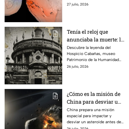
verdadera forma
verdadera forma del planeta
27 julio, 2026
mediante su modelo geoide.
Tenía el reloj que
anunciaba la muerte: la
leyenda que esconde el
Descubre la leyenda del
Hospicio Cabañas, museo
museo patrimonio de la
Patrimonio de la Humanidad
humanidad en México
en Jalisco, donde un antiguo
26 julio, 2026
reloj ‘anunciaba’ la muerte de
los niños que vivían ahí.
¿Cómo es la misión de
China para desviar un
asteroide antes de
China prepara una misión
espacial para impactar y
2030?
desviar un asteroide antes de
2030. Conoce los detalles de
26 julio, 2026