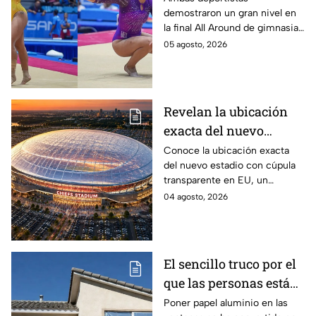
demostraron un gran nivel en
mexicanas que
la final All Around de gimnasia
dominaron el podio en
artística, poniendo en alto el
05 agosto, 2026
gimnasia artística
nombre de México en los
Juegos de Santo Domingo
2026.
Revelan la ubicación
exacta del nuevo
estadio de cúpula
Conoce la ubicación exacta
del nuevo estadio con cúpula
transparente que
transparente en EU, un
generó polémica por
proyecto que generó polémica
04 agosto, 2026
tener demasiados
por contemplar un exceso de
lugares de
lugares de estacionamiento.
estacionamiento
El sencillo truco por el
que las personas están
tapando sus ventanas
Poner papel aluminio en las