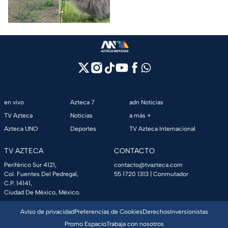
tiene una explicación; esto es
lo que le pasó.
en vivo
Azteca 7
adn Noticias
TV Azteca
Noticias
a más +
Azteca UNO
Deportes
TV Azteca Internacional
TV AZTECA
CONTACTO
Periférico Sur 4121,
contacto@tvazteca.com
Col. Fuentes Del Pedregal,
55 1720 1313
| Conmutador
C.P. 14141,
Ciudad De México, México.
Aviso de privacidad
Preferencias de Cookies
Derechos
Inversionistas
Promo Espacio
Trabaja con nosotros