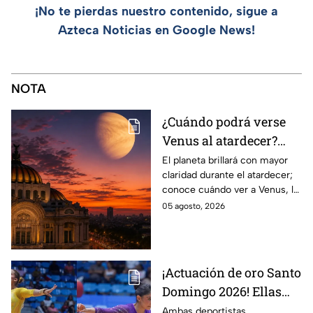
¡No te pierdas nuestro contenido, sigue a
Azteca Noticias en Google News!
NOTA
¿Cuándo podrá verse
Venus al atardecer?
Esta es la fecha y la
El planeta brillará con mayor
claridad durante el atardecer;
mejor hora para
conoce cuándo ver a Venus, la
observarlo
mejor hora y hacia dónde
05 agosto, 2026
mirar para encontrarlo en el
cielo.
¡Actuación de oro Santo
Domingo 2026! Ellas
son las gimnastas
Ambas deportistas