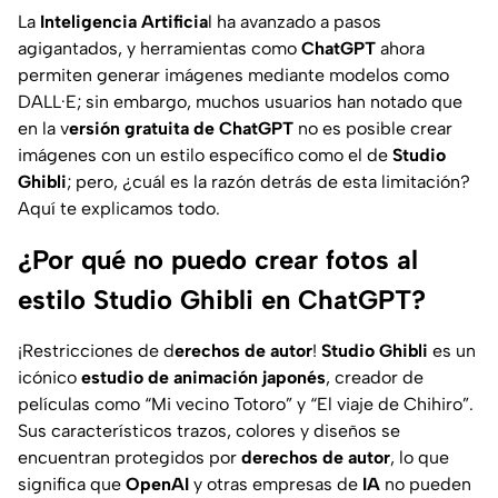
La
Inteligencia Artificia
l ha avanzado a pasos
agigantados, y herramientas como
ChatGPT
ahora
permiten generar imágenes mediante modelos como
DALL·E; sin embargo, muchos usuarios han notado que
en la v
ersión gratuita de ChatGPT
no es posible crear
imágenes con un estilo específico como el de
Studio
Ghibli
; pero, ¿cuál es la razón detrás de esta limitación?
Aquí te explicamos todo.
¿Por qué no puedo crear fotos al
estilo Studio Ghibli en ChatGPT?
¡Restricciones de d
erechos de autor
!
Studio Ghibli
es un
icónico
estudio de animación japonés
, creador de
películas como “Mi vecino Totoro” y “El viaje de Chihiro”.
Sus característicos trazos, colores y diseños se
encuentran protegidos por
derechos de autor
, lo que
significa que
OpenAI
y otras empresas de
IA
no pueden