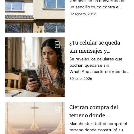
ventanas se ha convertido en
con papel aluminio y lo
un sencillo truco contra el
que dicen los
calor, pero ¿realmente
02 agosto, 2026
científicos sobre su
funciona? Esto explica la
efectividad
ciencia sobre su efectividad.
¿Tu celular se queda
sin mensajes y
llamadas? Por esta
Se revelan los celulares que
podrían quedarse sin
razón podrías perder
WhatsApp a partir del mes de
WhatsApp en agosto;
agosto 2026 debido a ciertos
30 julio, 2026
lista de dispositivos
cambios en la plataforma de
afectados
mensajería de Meta.
Cierran compra del
terreno donde
construirán nuevo
Manchester United compró el
terreno donde construirá su
estadio de equipo de