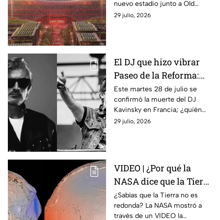
nuevo estadio junto a Old
Primera División con
Trafford; el recinto tendrá
29 julio, 2026
techo estilo carpa de
capacidad para 100 mil
circo
personas y un techo estilo
carpa de circo.
El DJ que hizo vibrar
Paseo de la Reforma:
¿Quién era Kavinsky y
Este martes 28 de julio se
confirmó la muerte del DJ
cuáles fueron sus
Kavinsky en Francia; ¿quién
canciones más
era, cuáles son sus canciones
29 julio, 2026
famosas?
más famosas y cuándo estuvo
en México?
VIDEO | ¿Por qué la
NASA dice que la Tierra
no es una esfera
¿Sabías que la Tierra no es
redonda? La NASA mostró a
perfecta? Esta es su
través de un VIDEO la