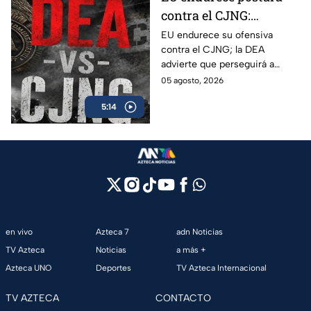
contra el CJNG:
advierte que también
EU endurece su ofensiva
contra el CJNG; la DEA
irá por políticos que
advierte que perseguirá a
protejan al cártel
políticos que protejan al cártel
05 agosto, 2026
y anuncia millonarias
5:14
recompensas por sus líderes.
en vivo
Azteca 7
adn Noticias
TV Azteca
Noticias
a más +
Azteca UNO
Deportes
TV Azteca Internacional
TV AZTECA
CONTACTO