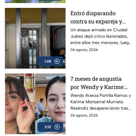
Entró disparando
contra su expareja y
sus hijos: Ataque
Un ataque armado en Ciudad
Juárez dejó cinco lesionados,
armado conmociona a
entre ellos tres menores, luego
Ciudad Juárez
de que un exesposo
06 agosto, 2026
presuntamente disparara
1:28
contra su expareja y su nueva
pareja.
7 meses de angustia
por Wendy y Karime:
desaparecieron tras
Wendy Aranza Portilla Ramos y
Karime Monserrat Murrieta
acudir a funeral de
Reséndiz desaparecieron tras
reportero en Veracruz
asistir al funeral del reportero
06 agosto, 2026
Carlos Castro, asesinado en
2:12
Poza Rica, Veracruz.