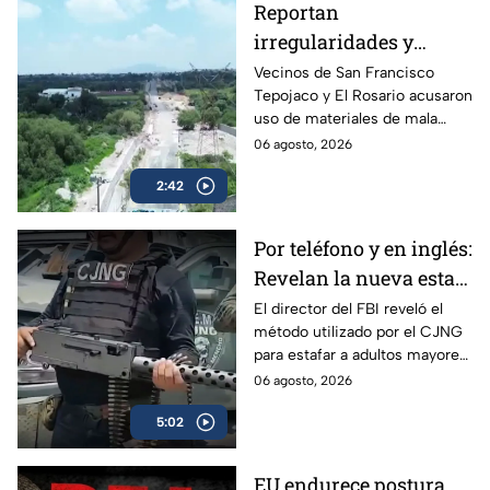
Reportan
irregularidades y
posible desvío de
Vecinos de San Francisco
Tepojaco y El Rosario acusaron
recursos en obras
uso de materiales de mala
viales de Cuautitlán
calidad en una obra de 23
06 agosto, 2026
Izcalli, Edomex
millones de pesos que lleva 20
2:42
años inconclusa en Cuautitlán
Izcalli, Edomex.
Por teléfono y en inglés:
Revelan la nueva estafa
del CJNG a adultos
El director del FBI reveló el
método utilizado por el CJNG
mayores de Estados
para estafar a adultos mayores
Unidos
de Estados Unidos desde
06 agosto, 2026
México.
5:02
EU endurece postura