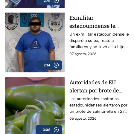
2:41
Margarita González mantiene
el silencio.
Exmilitar
estadounidense le
disparó a su ex en
Un exmilitar estadounidense le
disparó a su ex, mató a
Saltillo, mató a
familiares y se llevó a su hijo a
familiares y se llevó a
la frontera.
07 agosto, 2026
su hijo
2:14
Autoridades de EU
alertan por brote de
Salmonella en cultivos
Las autoridades sanitarias
estadounidenses alertaron por
de jalapeño en México
un brote de salmonella en 27
estados vinculados a el chile
06 agosto, 2026
jalapeño cultivados en México.
3:08