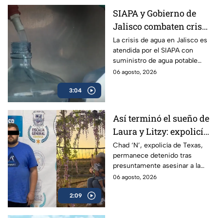
SIAPA y Gobierno de
Jalisco combaten crisis
de agua y llevan
La crisis de agua en Jalisco es
atendida por el SIAPA con
suministro potable
suministro de agua potable
gratuito a colonias
gratuito, nuevas obras de
06 agosto, 2026
afectadas
potabilización y apoyo en
3:04
colonias afectadas.
Así terminó el sueño de
Laura y Litzy: expolicía
de Texas permanece
Chad ‘N’, expolicía de Texas,
permanece detenido tras
detenido por
presuntamente asesinar a la
multihomicidio en
familia de su expareja en
06 agosto, 2026
Saltillo
Saltillo; pretendía huir a EU con
2:09
su hijo.