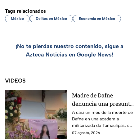
Tags relacionados
México
Delitos en México
Economía en México
¡No te pierdas nuestro contenido, sigue a
Azteca Noticias en Google News!
VIDEOS
Madre de Dafne
denuncia una presunta
red familiar tras la
A casi un mes de la muerte de
Dafne en una academia
muerte de su hija en
militarizada de Tamaulipas, su
Tamaulipas
madre exige justicia y
07 agosto, 2026
denuncia irregularidades en