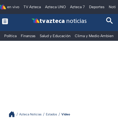
en vivo
TV Azteca
Azteca UNO
Azteca 7
Deportes
Notic
tv azteca
noticias
Política
Finanzas
Salud y Educación
Clima y Medio Ambiente
Azteca Noticias
Estados
Video