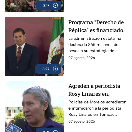
2:17
torno al caso.
Programa “Derecho de
Réplica” es financiado
con dinero de los
La administración estatal ha
destinado 365 millones de
poblanos, pero se usa
pesos a su estrategia de
para atacar a la prensa
comunicación social, lo que
07 agosto, 2026
crítica
incluye el programa “Derecho
3:27
de Réplica.
Agreden a periodista
Rosy Linares en
Morelos durante
Policías de Morelos agredieron
e intimidaron a la periodista
cobertura del asesinato
Rosy Linares en Temoac
del alcalde de Temoac
mientras realizaba una
07 agosto, 2026
cobertura. La gobernadora