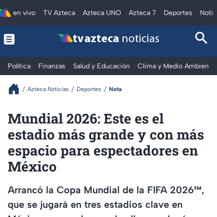
en vivo
TV Azteca
Azteca UNO
Azteca 7
Deportes
Notic
tv azteca
noticias
Política
Finanzas
Salud y Educación
Clima y Medio Ambiente
Azteca Noticias
Deportes
Nota
Mundial 2026: Este es el
estadio más grande y con más
espacio para espectadores en
México
Arrancó la Copa Mundial de la FIFA 2026™,
que se jugará en tres estadios clave en