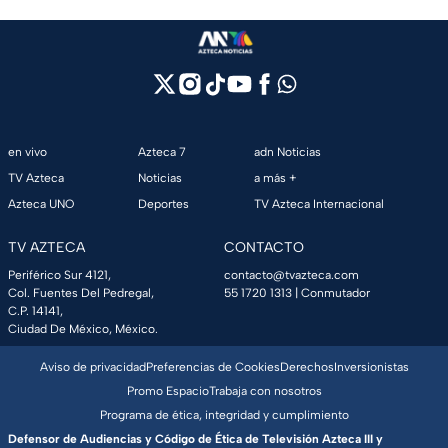
en vivo
Azteca 7
adn Noticias
TV Azteca
Noticias
a más +
Azteca UNO
Deportes
TV Azteca Internacional
TV AZTECA
CONTACTO
Periférico Sur 4121,
contacto@tvazteca.com
Col. Fuentes Del Pedregal,
55 1720 1313
| Conmutador
C.P. 14141,
Ciudad De México, México.
Aviso de privacidad
Preferencias de Cookies
Derechos
Inversionistas
Promo Espacio
Trabaja con nosotros
Programa de ética, integridad y cumplimiento
Defensor de Audiencias y Código de Ética de Televisión Azteca III y