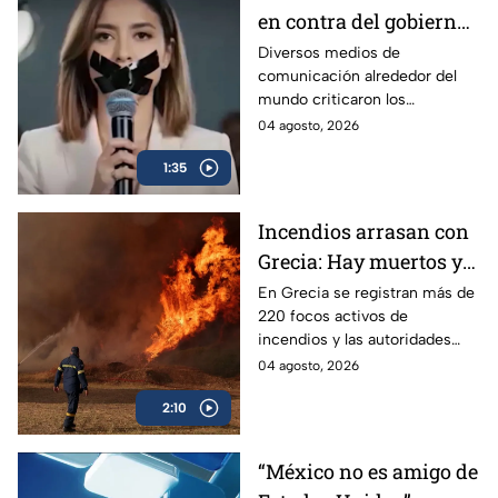
en contra del gobierno
por los Lineamientos
Diversos medios de
comunicación alrededor del
para Callar a México
mundo criticaron los
Lineamientos para Callar a
04 agosto, 2026
México.
1:35
Incendios arrasan con
Grecia: Hay muertos y
más de mil evacuados
En Grecia se registran más de
220 focos activos de
incendios y las autoridades
han detenido a más de 30
04 agosto, 2026
personas señaladas de
2:10
haberlos provocado.
“México no es amigo de