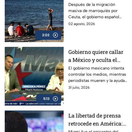
Marruecos y España,
Después de la migración
masiva de marroquiés por
parece tranquila
Ceuta, el gobierno español
trabaja para contenerla,
02 agosto, 2026
mientras habitantes viven
2:02
intranquilos.
Gobierno quiere callar
a México y oculta el
desvío de ayuda
El gobierno mexicano intenta
controlar los medios, mientras
humanitaria enviada a
periodistas mueren y la ayuda
Cuba
humanitaria enviada a Cuba
31 julio, 2026
desaparece en manos
5:13
militares.
La libertad de prensa
retrocede en América:
“La norma es la
Miami fue el epicentro del