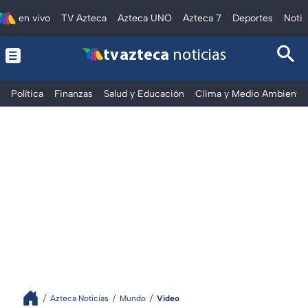
en vivo
TV Azteca
Azteca UNO
Azteca 7
Deportes
Notic
tv azteca
noticias
Política
Finanzas
Salud y Educación
Clima y Medio Ambiente
Azteca Noticias
Mundo
Video