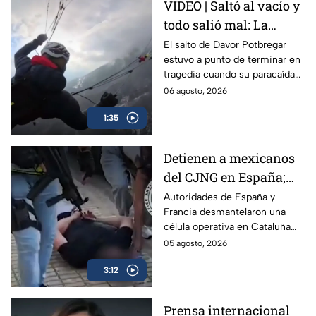
VIDEO | Saltó al vacío y
todo salió mal: La
decisión que salvó la
El salto de Davor Potbregar
estuvo a punto de terminar en
vida de Davor
tragedia cuando su paracaídas
Potbregar
falló en pleno vuelo; el sistema
06 agosto, 2026
de emergencia evitó un
1:35
desenlace fatal.
Detienen a mexicanos
del CJNG en España;
traficaban droga
Autoridades de España y
Francia desmantelaron una
diluida en vainilla
célula operativa en Cataluña
del cártel Jalisco Nueva
05 agosto, 2026
Generación (CJNG).
3:12
Prensa internacional