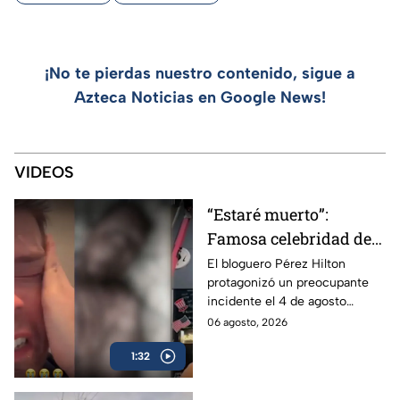
¡No te pierdas nuestro contenido, sigue a
Azteca Noticias en Google News!
VIDEOS
“Estaré muerto”:
Famosa celebridad de
internet se autolesionó
El bloguero Pérez Hilton
protagonizó un preocupante
en una transmisión en
incidente el 4 de agosto
vivo
durante una transmisión en
06 agosto, 2026
vivo desde su casa en Miami
1:32