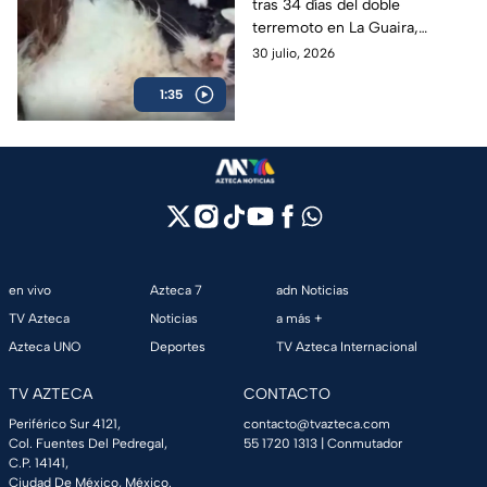
tras 34 días del doble
los escombros
terremoto en La Guaira,
voluntarios lograron rescatar a
30 julio, 2026
un gato con vida en las
1:35
Residencias Caribe.
en vivo
Azteca 7
adn Noticias
TV Azteca
Noticias
a más +
Azteca UNO
Deportes
TV Azteca Internacional
TV AZTECA
CONTACTO
Periférico Sur 4121,
contacto@tvazteca.com
Col. Fuentes Del Pedregal,
55 1720 1313
| Conmutador
C.P. 14141,
Ciudad De México, México.