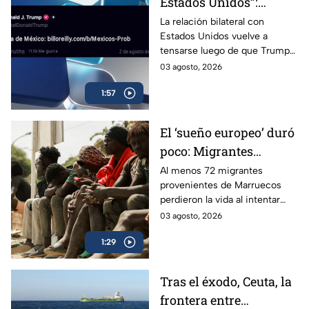
Estados Unidos”:
Trump cuestiona
La relación bilateral con
Estados Unidos vuelve a
estrategia contra el
tensarse luego de que Trump
narcotráfico
aseguró que “el problema es
03 agosto, 2026
México” por su estrategia
1:57
contra el narcotráfico.
El ‘sueño europeo’ duró
poco: Migrantes
regresan a Marruecos
Al menos 72 migrantes
provenientes de Marruecos
perdieron la vida al intentar
superar las rompeolas y la valla
03 agosto, 2026
fronteriza en Ceuta, España.
1:29
Tras el éxodo, Ceuta, la
frontera entre