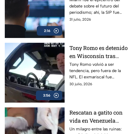
debate sobre el futuro del
impunidad”, dice la SIP
periodismo; ahí, la SIP fue
clara al evidenciar que la
31 julio, 2026
libertad de prensa pasa por un
2:16
momento preocupante.
Tony Romo es detenido
en Wisconsin tras
negarse a realizar la
Tony Romo volvió a ser
tendencia, pero fuera de la
prueba de alcohol
NFL. El exmariscal fue
detenido tras negarse a una
30 julio, 2026
prueba de alcoholímetro y el
3:56
video del arresto se hizo viral.
Rescatan a gatito con
vida en Venezuela
después de 34 días bajo
Un milagro entre las ruinas: