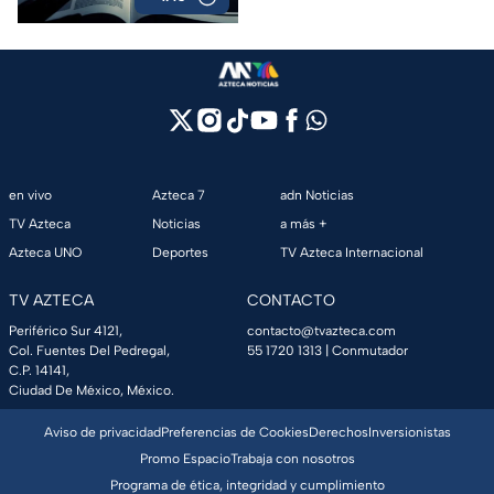
en vivo
Azteca 7
adn Noticias
TV Azteca
Noticias
a más +
Azteca UNO
Deportes
TV Azteca Internacional
TV AZTECA
CONTACTO
Periférico Sur 4121,
contacto@tvazteca.com
Col. Fuentes Del Pedregal,
55 1720 1313
| Conmutador
C.P. 14141,
Ciudad De México, México.
Aviso de privacidad
Preferencias de Cookies
Derechos
Inversionistas
Promo Espacio
Trabaja con nosotros
Programa de ética, integridad y cumplimiento