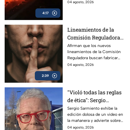
camiones incendiados y la
04 agosto, 2026
promoción de la beca Rita
4:17
Cetina.
Lineamientos de la
Comisión Reguladora
buscan silenciar a TV
Afirman que los nuevos
lineamientos de la Comisión
Azteca
Reguladora buscan fabricar
autocensura y controlar los
04 agosto, 2026
contenidos informativos bajo
2:39
el poder estatal.
"Violó todas las reglas
de ética": Sergio
Sarmiento responde a
Sergio Sarmiento exhibe la
edición dolosa de un video en
la mañanera tras video
la mañanera y advierte sobre
editado
los peligros de la censura
04 agosto, 2026