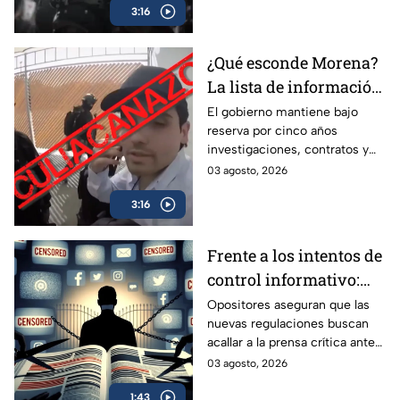
3:16
manos de las mismas
audiencias.
¿Qué esconde Morena?
La lista de información
que el gobierno
El gobierno mantiene bajo
reserva por cinco años
mantiene bajo llave
investigaciones, contratos y
obras públicas. Especialistas
03 agosto, 2026
advierten riesgos para la
3:16
transparencia y la rendición de
cuentas.
Frente a los intentos de
control informativo:
Oposición alza la voz
Opositores aseguran que las
nuevas regulaciones buscan
contra la censura y la
acallar a la prensa crítica ante
pérdida de la narrativa
la pérdida de la narrativa oficial.
03 agosto, 2026
1:43