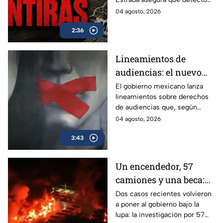
mañaneras de AMLO
más de 100 mil afirmaciones
04 agosto, 2026
falsas, engañosas o sin
2:36
comprobar durante su sexenio.
Lineamientos de
audiencias: el nuevo
mecanismo del
El gobierno mexicano lanza
lineamientos sobre derechos
gobierno para censurar
de audiencias que, según
medios y blindar la
críticos, no protegen al
04 agosto, 2026
corrupción en México
ciudadano sino que blindan al
3:43
morenismo y censuran
denuncias de corrupción,
ineptitud y vínculos con el
Un encendedor, 57
crimen organizado.
camiones y una beca:
las polémicas que
Dos casos recientes volvieron
a poner al gobierno bajo la
persiguen al gobierno
lupa: la investigación por 57