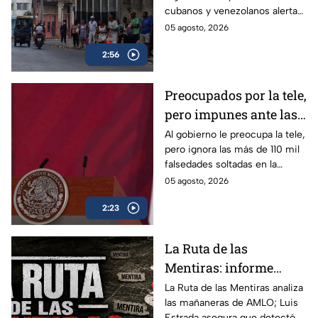
cubanos y venezolanos alertan
libertades en México
sobre el avance del
05 agosto, 2026
autoritarismo en México.
2:56
Preocupados por la tele,
pero impunes ante las
mentiras: El doble
Al gobierno le preocupa la tele,
pero ignora las más de 110 mil
rasero del gobierno
falsedades soltadas en la
federal
mañanera. Recordamos las
05 agosto, 2026
más descaradas.
2:23
La Ruta de las
Mentiras: informe
acusa más de 100 mil
La Ruta de las Mentiras analiza
las mañaneras de AMLO; Luis
falsedades en las
Estrada asegura que detectó