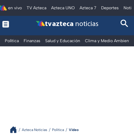
en vivo
TV Azteca
Azteca UNO
Azteca 7
Deportes
Notic
tv azteca
noticias
Política
Finanzas
Salud y Educación
Clima y Medio Ambiente
Azteca Noticias
Política
Video