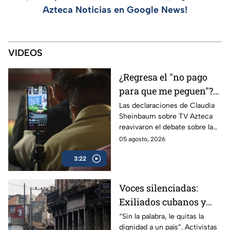
Azteca Noticias en Google News!
VIDEOS
¿Regresa el "no pago
para que me peguen"?
Reviven frase de López
Las declaraciones de Claudia
Sheinbaum sobre TV Azteca
Portillo tras dichos del
reavivaron el debate sobre la
gobierno de México
publicidad oficial y recordaron
05 agosto, 2026
la histórica frase de José
3:22
López Portillo de 1982.
Voces silenciadas:
Exiliados cubanos y
venezolanos alertan
“Sin la palabra, le quitas la
dignidad a un país”. Activistas
sobre la pérdida de