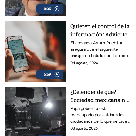
oficial.
8:35
Quieren el control de la
información: Advierten
riesgos por nuevos
El abogado Arturo Pueblita
asegura que el siguiente
lineamiento para
campo de batalla son las redes
medios de
sociales, pues lo que se quiere
04 agosto, 2026
comunicación en
es el control de la narrativa
México
6:59
pública de México.
¿Defender de qué?
Sociedad mexicana no
necesita lineamientos
Papá gobierno está
preocupado por cuidar a los
para saber qué ver en
ciudadanos de lo que se dice
los medios
en los medios, pero esta
03 agosto, 2026
regulación debe quedar en