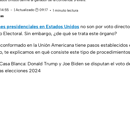
ados Unidos define al ganador de la contienda. |Pexels.
 14:55
| Actualizado 🕑 09:17
1 minuto lectura
ras
nes presidenciales en Estados Unidos
no son por voto directo
o Electoral. Sin embargo, ¿de qué se trata este órgano?
l conformado en la Unión Americana tiene pasos establecidos 
so, te explicamos en qué consiste este tipo de procedimientos
 Casa Blanca: Donald Trump y Joe Biden se disputan el voto de 
las elecciones 2024