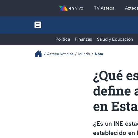
en vivo
TV Azteca
Aztec
Política
Finanzas
Salud y Educación
Azteca Noticias
Mundo
Nota
¿Qué es
define 
en Est
¿Es un INE esta
establecido en 