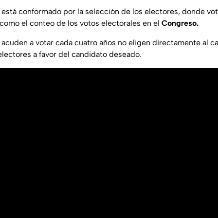
está conformado por la selección de los electores, donde vot
 como el conteo de los votos electorales en el
Congreso.
acuden a votar cada cuatro años no eligen directamente al c
 electores a favor del candidato deseado.