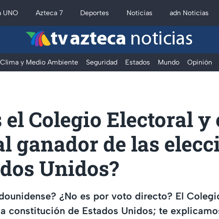
a UNO
Azteca 7
Deportes
Noticias
adn Noticias
tv azteca
noticias
Clima y Medio Ambiente
Seguridad
Estados
Mundo
Opinión
 el Colegio Electoral 
al ganador de las elecc
ados Unidos?
dounidense? ¿No es por voto directo? El Colegio
la constitución de Estados Unidos; te explicamos