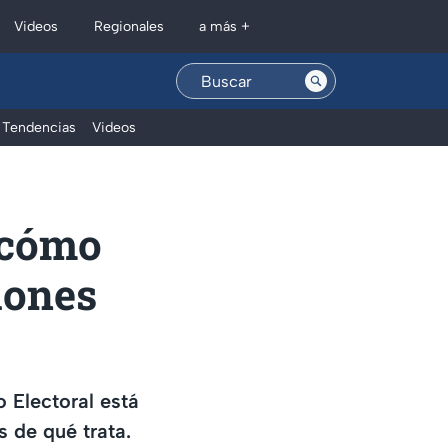
Regionales
Videos
a más +
Tendencias
Videos
y cómo
iones
 Electoral está
 de qué trata.