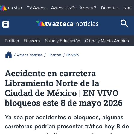
en vivo
TV Azteca
Azteca UNO
Azteca 7
Deportes
Notic
tv azteca
noticias
Política
Finanzas
Salud y Educación
Clima y Medio Ambiente
Azteca Noticias
Finanzas
En vivo
Accidente en carretera
Libramiento Norte de la
Ciudad de México | EN VIVO
bloqueos este 8 de mayo 2026
Ya sea por accidentes o bloqueos, algunas
carreteras podrían presentar tráfico hoy 8 de