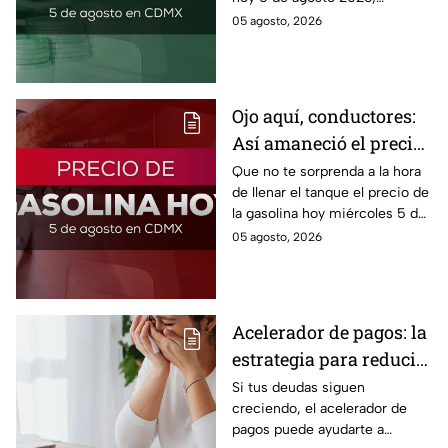
consulta el precio del dólar
05 agosto, 2026
este miércoles y conoce si es
conveniente comprar.
Ojo aquí, conductores:
Así amaneció el precio
de la gasolina HOY
Que no te sorprenda a la hora
de llenar el tanque el precio de
la gasolina hoy miércoles 5 de
agosto 2026; aquí te dejamos
05 agosto, 2026
la lista de costos estado por
estado.
Acelerador de pagos: la
estrategia para reducir
tus deudas más rápido
Si tus deudas siguen
creciendo, el acelerador de
y recuperar el control
pagos puede ayudarte a
de tus finanzas