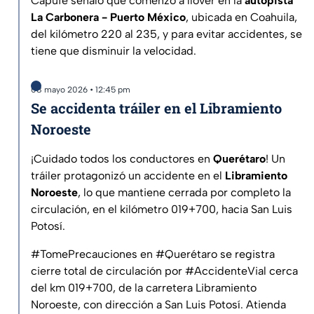
Capufe señaló que comenzó a llover en la
autopista
La Carbonera - Puerto México
, ubicada en Coahuila,
del kilómetro 220 al 235, y para evitar accidentes, se
tiene que disminuir la velocidad.
08 mayo 2026 • 12:45 pm
Se accidenta tráiler en el Libramiento
Noroeste
¡Cuidado todos los conductores en
Querétaro
! Un
tráiler protagonizó un accidente en el
Libramiento
Noroeste
, lo que mantiene cerrada por completo la
circulación, en el kilómetro 019+700, hacia San Luis
Potosí.
#TomePrecauciones
en
#Querétaro
se registra
cierre total de circulación por
#AccidenteVial
cerca
del km 019+700, de la carretera Libramiento
Noroeste, con dirección a San Luis Potosí. Atienda