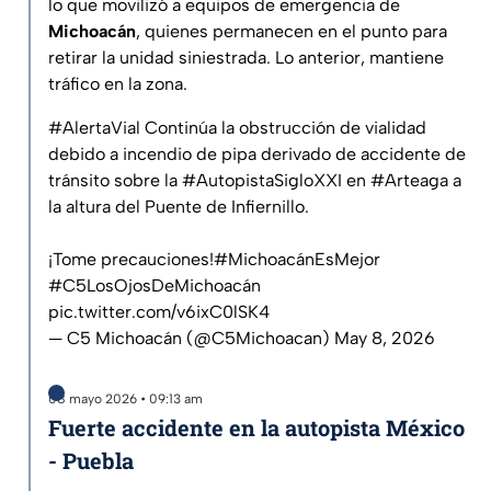
lo que movilizó a equipos de emergencia de
Michoacán
, quienes permanecen en el punto para
retirar la unidad siniestrada. Lo anterior, mantiene
tráfico en la zona.
#AlertaVial
Continúa la obstrucción de vialidad
debido a incendio de pipa derivado de accidente de
tránsito sobre la
#AutopistaSigloXXI
en
#Arteaga
a
la altura del Puente de Infiernillo.
¡Tome precauciones!
#MichoacánEsMejor
#C5LosOjosDeMichoacán
pic.twitter.com/v6ixC0lSK4
— C5 Michoacán (@C5Michoacan)
May 8, 2026
08 mayo 2026 • 09:13 am
Fuerte accidente en la autopista México
- Puebla