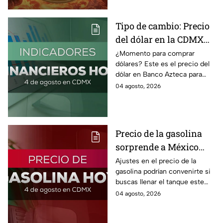
Tipo de cambio: Precio
del dólar en la CDMX
hoy 4 de agosto 2026
¿Momento para comprar
dólares? Este es el precio del
dólar en Banco Azteca para
hoy martes 4 de agosto 2026:
04 agosto, 2026
Compra y venta de divisas en
México.
Precio de la gasolina
sorprende a México
hoy: ¿en cuánto quedó?
Ajustes en el precio de la
gasolina podrían convenirte si
buscas llenar el tanque este
martes 4 de agosto 2026; aquí
04 agosto, 2026
la lista de precios por estado.