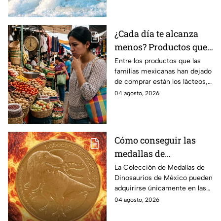
paisajes inolvidables.
¿Cada día te alcanza
menos? Productos que
la gente deja de
Entre los productos que las
familias mexicanas han dejado
comprar para cubrir la
de comprar están los lácteos,
canasta básica en
comida enlatada, pan de caja,
04 agosto, 2026
México, según Anpec
entre otros artículos.
Cómo conseguir las
medallas de
Dinosaurios de México
La Colección de Medallas de
Dinosaurios de México pueden
adquirirse únicamente en las
tiendas físicas de la Casa de la
04 agosto, 2026
Moneda, pero ¿cuánto
cuestan?