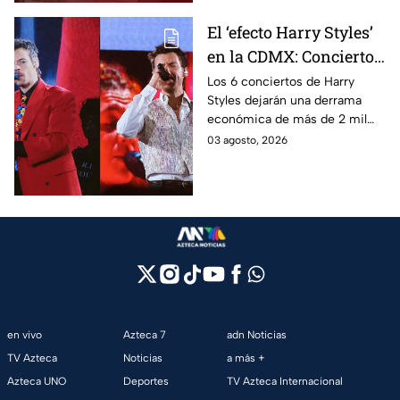
El ‘efecto Harry Styles’
en la CDMX: Conciertos
dejarán derrama de
Los 6 conciertos de Harry
Styles dejarán una derrama
más de 2 mil millones
económica de más de 2 mil
de pesos
millones de pesos en CDMX,
03 agosto, 2026
beneficiando al sector
turístico.
en vivo
Azteca 7
adn Noticias
TV Azteca
Noticias
a más +
Azteca UNO
Deportes
TV Azteca Internacional