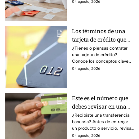
ordenar tus finanzas, priorizar
04 agosto, 2026
pagos y avanzar hacia una
mayor tranquilidad económica.
Los términos de una
tarjeta de crédito que
debes entender para
¿Tienes o piensas contratar
una tarjeta de crédito?
evitar deudas
Conoce los conceptos clave
como CAT, fecha de corte,
04 agosto, 2026
pago mínimo e intereses para
evitar dudas.
Este es el número que
debes revisar en una
transferencia bancaria
¿Recibiste una transferencia
bancaria? Antes de entregar
para evitar fraudes
un producto o servicio, revisa
este número clave para
04 agosto, 2026