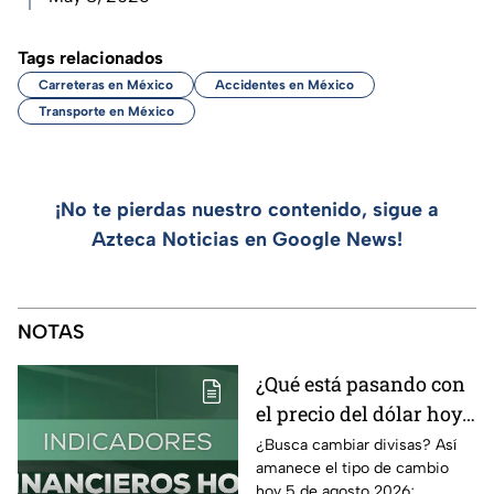
Tags relacionados
Carreteras en México
Accidentes en México
Transporte en México
¡No te pierdas nuestro contenido, sigue a
Azteca Noticias en Google News!
NOTAS
¿Qué está pasando con
el precio del dólar hoy
miércoles 5 de agosto
¿Busca cambiar divisas? Así
amanece el tipo de cambio
2026?
hoy 5 de agosto 2026;