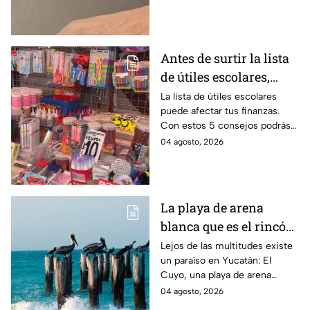
verificar si la operación es real
y evitar fraudes.
Antes de surtir la lista
de útiles escolares,
sigue estos 5 consejos
La lista de útiles escolares
puede afectar tus finanzas.
que pueden ahorrar
Con estos 5 consejos podrás
miles de pesos
organizar tus compras, ahorrar
04 agosto, 2026
dinero este ciclo escolar
2026-2027.
La playa de arena
blanca que es el rincón
escondido en la Costa
Lejos de las multitudes existe
un paraíso en Yucatán: El
Esmeralda de Yucatán
Cuyo, una playa de arena
y es ideal para las
blanca en la Costa Esmeralda
04 agosto, 2026
vacaciones de verano
que promete tranquilidad y