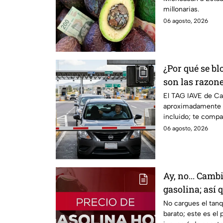
millonarias.
06 agosto, 2026
¿Por qué se bl
son las razone
la caseta
El TAG IAVE de Ca
aproximadamente d
incluido; te compa
podría bloquearse.
06 agosto, 2026
Ay, no... Cambi
gasolina; así
No cargues el tan
barato; este es el 