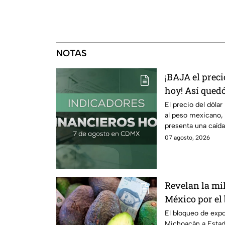
NOTAS
¡BAJA el preci
hoy! Así quedó
2026
El precio del dólar
al peso mexicano,
presenta una caída
07 agosto, 2026
Revelan la mi
México por el
Unidos al agu
El bloqueo de exp
Michoacán a Estad