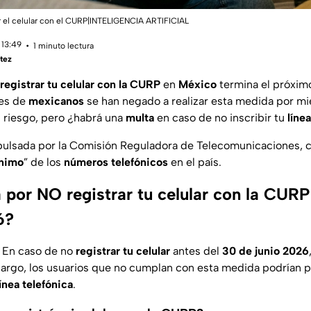
ar el celular con el CURP|INTELIGENCIA ARTIFICIAL
 13:49
1 minuto lectura
tez
registrar tu celular con la CURP
en
México
termina el próxi
nes de
mexicanos
se han negado a realizar esta medida por mi
 riesgo, pero ¿habrá una
multa
en caso de no inscribir tu
líne
ulsada por la Comisión Reguladora de Telecomunicaciones, c
ónimo
” de los
números telefónicos
en el país.
 por NO registrar tu celular con la CURP
6?
 En caso de no
registrar tu celular
antes del
30 de junio 2026
bargo, los usuarios que no cumplan con esta medida podrían 
ínea telefónica
.