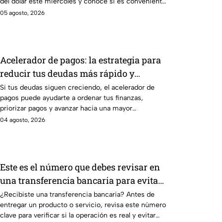
del dólar este miércoles y conoce si es conveniente
comprar.
05 agosto, 2026
Acelerador de pagos: la estrategia para
reducir tus deudas más rápido y
recuperar el control de tus finanzas
Si tus deudas siguen creciendo, el acelerador de
pagos puede ayudarte a ordenar tus finanzas,
priorizar pagos y avanzar hacia una mayor
tranquilidad económica.
04 agosto, 2026
Este es el número que debes revisar en
una transferencia bancaria para evitar
fraudes
¿Recibiste una transferencia bancaria? Antes de
entregar un producto o servicio, revisa este número
clave para verificar si la operación es real y evitar