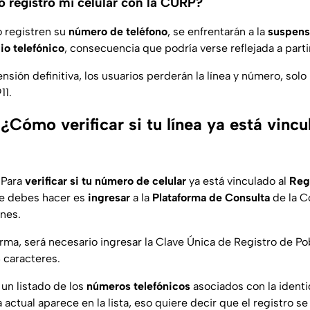
o registró mi celular con la CURP?
 registren su
número de teléfono
, se enfrentarán a la
suspens
cio telefónico
, consecuencia que podría verse reflejada a parti
ensión definitiva, los usuarios perderán la línea y número, so
11.
¿Cómo verificar si tu línea ya está vincu
 Para
verificar si tu número de celular
ya está vinculado al
Regi
ue debes hacer es
ingresar
a la
Plataforma de Consulta
de la C
nes.
forma, será necesario ingresar la Clave Única de Registro de Po
 caracteres.
 un listado de los
números telefónicos
asociados con la identi
ea actual aparece en la lista, eso quiere decir que el registro se