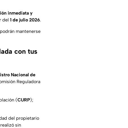
ión inmediata y
r del
1 de julio 2026
.
lo podrán mantenerse
lada con tus
stro Nacional de
omisión Reguladora
blación (
CURP
);
dad del propietario
 realizó sin