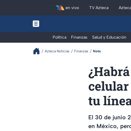
en vivo
TV Azteca
Aztec
Política
Finanzas
Salud y Educación
Azteca Noticias
Finanzas
Nota
¿Habrá 
celular
tu líne
El 30 de junio 2
en México, per