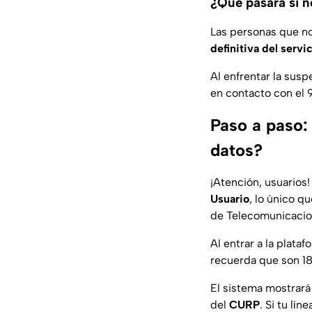
¿Qué pasará si n
Las personas que no
definitiva del servi
Al enfrentar la susp
en contacto con el 9
Paso a paso: 
datos?
¡Atención, usuarios!
Usuario
, lo único q
de Telecomunicacio
Al entrar a la plata
recuerda que son 18
El sistema mostrará
del
CURP
. Si tu lín