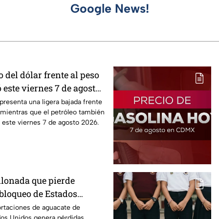
Google News!
o del dólar frente al peso
 este viernes 7 de agosto
 presenta una ligera bajada frente
 mientras que el petróleo también
 este viernes 7 de agosto 2026.
llonada que pierde
 bloqueo de Estados
ate de Michoacán
ortaciones de aguacate de
os Unidos genera pérdidas