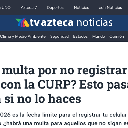
a UNO
Azteca 7
Deportes
Noticias
adn Noticias
tv azteca
noticias
Clima y Medio Ambiente
Seguridad
Estados
Mundo
Opinión
multa por no registrar
 con la CURP? Esto pa
a si no lo haces
026 es la fecha límite para el registrar tu celul
o ¿habrá una multa para aquellos que no sigan 