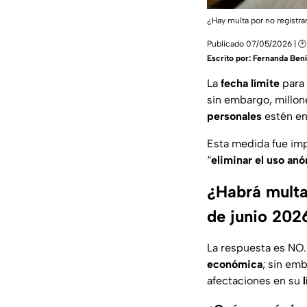
¿Hay multa por no registr
Publicado 07/05/2026 | 🕑
Escrito por:
Fernanda Bení
La
fecha límite
para
sin embargo, millo
personales
estén en
Esta medida fue imp
“
eliminar el uso an
¿Habrá multa
de junio 202
La respuesta es NO.
económica
; sin em
afectaciones en su
l