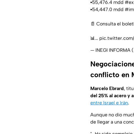
▪️55,476.4 mdd
#ex
▪️54,447.0 mdd
#im
📄 Consulta el bolet
📊…
pic.twitter.co
— INEGI INFORMA
Negociacione
conflicto en
Marcelo Ebrard
, tit
del 25% al acero y 
entre Israel e Irán
.
Aunque no dio mucho
de llegar a una conc
"…Ha sido complejo 