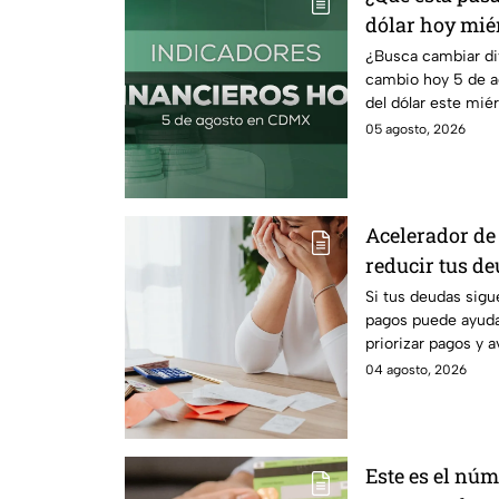
dólar hoy miér
¿Busca cambiar di
cambio hoy 5 de a
del dólar este mié
comprar.
05 agosto, 2026
Acelerador de 
reducir tus d
recuperar el c
Si tus deudas sigu
pagos puede ayudar
priorizar pagos y 
tranquilidad econ
04 agosto, 2026
Este es el núm