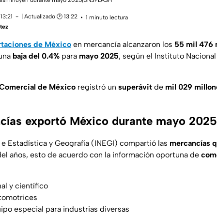
 disminuyen durante mayo 2025|UNSPLASH
13:21
| Actualizado 🕑 13:22
1 minuto lectura
tez
taciones de México
en mercancía alcanzaron los
55 mil 476 
una
baja del 0.4%
para
mayo 2025
, según el Instituto Nacional
Comercial de México
registró un
superávit
de
mil 029 millon
cías exportó México durante mayo 202
l e Estadística y Geografía (INEGI) compartió las
mercancías q
del años, esto de acuerdo con la información oportuna de
come
l y científico
tomotrices
ipo especial para industrias diversas