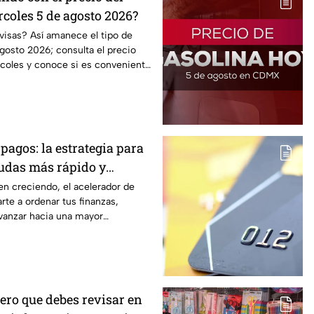
coles 5 de agosto 2026?
visas? Así amanece el tipo de
gosto 2026; consulta el precio
rcoles y conoce si es conveniente
pagos: la estrategia para
eudas más rápido y
ontrol de tus finanzas
en creciendo, el acelerador de
te a ordenar tus finanzas,
avanzar hacia una mayor
ómica.
ero que debes revisar en