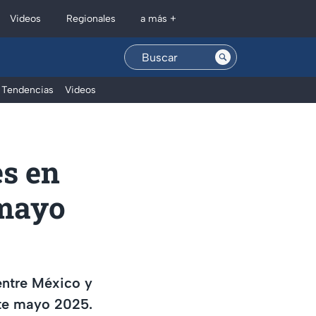
Regionales
Videos
a más +
Tendencias
Videos
es en
 mayo
entre México y
nte mayo 2025.