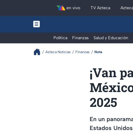
en vivo
TV Azteca
Aztec
Política
Finanzas
Salud y Educación
Azteca Noticias
Finanzas
Nota
¡Van pa
México
2025
En un panorama 
Estados Unidos