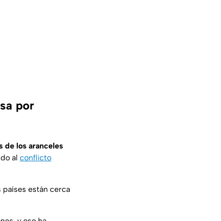
sa por
 de los aranceles
do al
conflicto
 países están cerca
nes, y eso ha