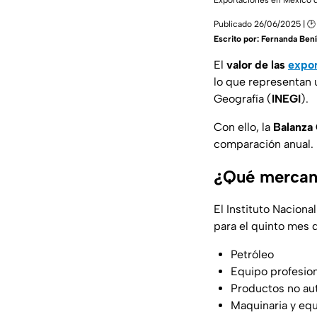
Exportaciones en México
Publicado 26/06/2025 | 🕑 
Escrito por:
Fernanda Bení
El
valor de las
expor
lo que representan 
Geografía (
INEGI
).
Con ello, la
Balanza 
comparación anual.
¿Qué mercan
El Instituto Naciona
para el quinto mes 
Petróleo
Equipo profesiona
Productos no au
Maquinaria y equ