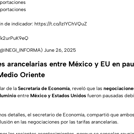
portaciones
portaciones
ín de indicador:
https://t.co/IzIYChVQuZ
m/k2urPuK9eQ
 (@INEGI_INFORMA)
June 26, 2025
s arancelarias entre México y EU en pau
 Medio Oriente
ular de la
Secretaría de Economía
, reveló que las
negociaciones
aluminio
entre
México y Estados Unidos
fueron pausadas debi
s detalles, el secretario de Economía, compartió que ambos
lusión en las negociaciones por las tarifas arancelarias.
por los recientes acontecimientos, porque se cancelan reunio