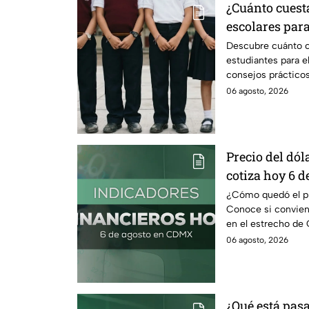
¿Cuánto cuest
escolares para
según su grad
Descubre cuánto c
estudiantes para e
consejos prácticos
escolares.
06 agosto, 2026
Precio del dóla
cotiza hoy 6 d
¿Cómo quedó el pre
Conoce si conviene
en el estrecho de 
petróleo.
06 agosto, 2026
¿Qué está pasa