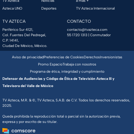
TV Azteca
Noticias
a más +
Azteca UNO
Deportes
TV Azteca Internacional
TV AZTECA
CONTACTO
Periférico Sur 4121,
contacto@tvazteca.com
Col. Fuentes Del Pedregal,
55 1720 1313
| Conmutador
C.P. 14141,
Ciudad De México, México.
Aviso de privacidad
Preferencias de Cookies
Derechos
Inversionistas
Promo Espacio
Trabaja con nosotros
Programa de ética, integridad y cumplimiento
Defensor de Audiencias y Código de Ética de Televisión Azteca III y
Televisora del Valle de México
TV Azteca, M.R. & ©, TV Azteca, S.A.B. de C.V. Todos los derechos reservados,
2025.
Queda prohibida la reproducción total o parcial sin la autorización previa,
expresa y por escrito de su titular.