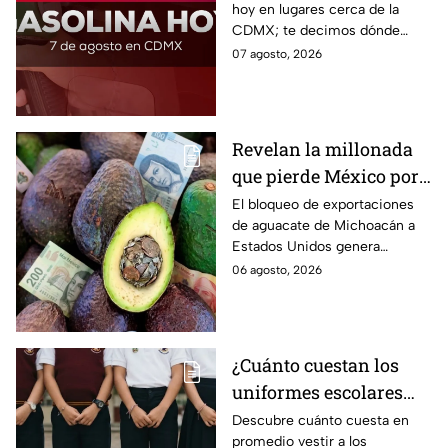
hoy en lugares cerca de la
CDMX; te decimos dónde
encontrarla más barata este
07 agosto, 2026
viernes 7 de agosto 2026,
estado por estado.
Revelan la millonada
que pierde México por
el bloqueo de Estados
El bloqueo de exportaciones
de aguacate de Michoacán a
Unidos al aguate de
Estados Unidos genera
Michoacán
pérdidas millonarias.
06 agosto, 2026
¿Cuánto cuestan los
uniformes escolares
para el regreso a clases
Descubre cuánto cuesta en
promedio vestir a los
2026, según su grado?