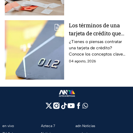
pagos y avanzar hacia una
mayor tranquilidad económica.
Los términos de una
tarjeta de crédito que
debes entender para
¿Tienes o piensas contratar
una tarjeta de crédito?
evitar deudas
Conoce los conceptos clave
como CAT, fecha de corte,
04 agosto, 2026
pago mínimo e intereses para
evitar dudas.
en vivo
Azteca 7
adn Noticias