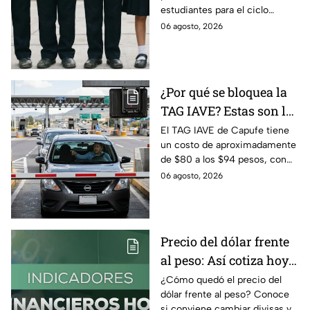
estudiantes para el ciclo
escolar 2026-2027 y consejos
06 agosto, 2026
prácticos para ahorrar en los
uniformes escolares.
¿Por qué se bloquea la
TAG IAVE? Estas son las
razones por las que no
El TAG IAVE de Capufe tiene
un costo de aproximadamente
pasa en la caseta
de $80 a los $94 pesos, con
IVA incluido; te compartimos
06 agosto, 2026
las razones por las que podría
bloquearse.
Precio del dólar frente
al peso: Así cotiza hoy 6
de agosto 2026
¿Cómo quedó el precio del
dólar frente al peso? Conoce
si conviene cambiar divisas y