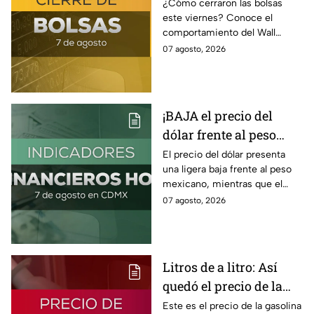
BMV y el Wall Street
¿Cómo cerraron las bolsas
este viernes? Conoce el
hoy 7 de agosto
comportamiento del Wall
Street y de la BMV, así como el
07 agosto, 2026
precio de venta y compra del
dólar.
¡BAJA el precio del
dólar frente al peso
hoy! Así quedó este
El precio del dólar presenta
una ligera baja frente al peso
viernes 7 de agosto
mexicano, mientras que el
2026
petróleo también presenta una
07 agosto, 2026
caída este viernes 7 de agosto
2026.
Litros de a litro: Así
quedó el precio de la
gasolina HOY
Este es el precio de la gasolina