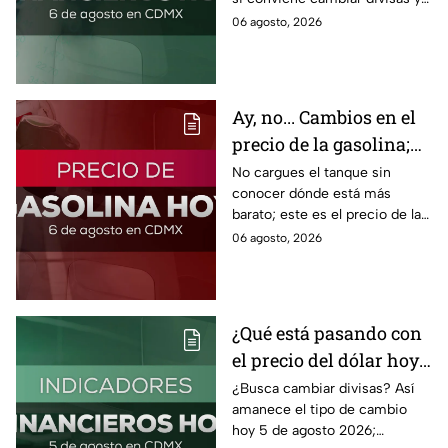
cómo el flujo en el estrecho de
06 agosto, 2026
Ormuz afecta al precio del
petróleo.
Ay, no... Cambios en el
precio de la gasolina;
así quedó HOY
No cargues el tanque sin
conocer dónde está más
barato; este es el precio de la
gasolina para hoy jueves 6 de
06 agosto, 2026
agosto 2026 sin afectar tu
bolsillo.
¿Qué está pasando con
el precio del dólar hoy
miércoles 5 de agosto
¿Busca cambiar divisas? Así
amanece el tipo de cambio
2026?
hoy 5 de agosto 2026;