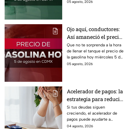
consulta el precio del dólar
05 agosto, 2026
este miércoles y conoce si es
conveniente comprar.
Ojo aquí, conductores:
Así amaneció el precio
de la gasolina HOY
Que no te sorprenda a la hora
de llenar el tanque el precio de
la gasolina hoy miércoles 5 de
agosto 2026; aquí te dejamos
05 agosto, 2026
la lista de costos estado por
estado.
Acelerador de pagos: la
estrategia para reducir
tus deudas más rápido
Si tus deudas siguen
creciendo, el acelerador de
y recuperar el control
pagos puede ayudarte a
de tus finanzas
ordenar tus finanzas, priorizar
04 agosto, 2026