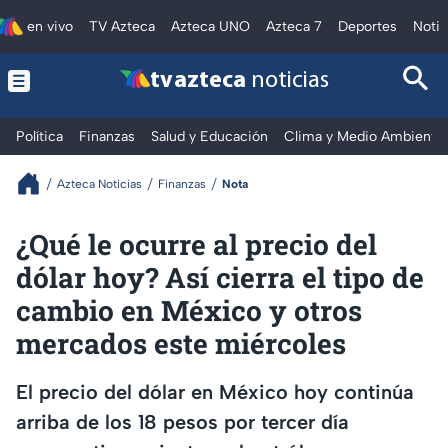
en vivo
TV Azteca
Azteca UNO
Azteca 7
Deportes
Notic
tv azteca
noticias
Política
Finanzas
Salud y Educación
Clima y Medio Ambiente
Azteca Noticias
Finanzas
Nota
¿Qué le ocurre al precio del
dólar hoy? Así cierra el tipo de
cambio en México y otros
mercados este miércoles
El precio del dólar en México hoy continúa
arriba de los 18 pesos por tercer día