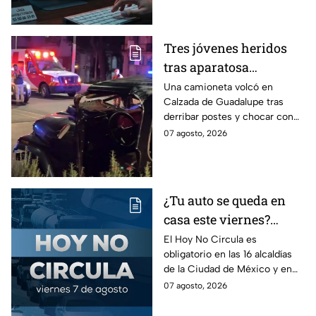
"Clickfix"
información de tu equipo.
Tres jóvenes heridos
tras aparatosa
volcadura en Tepeyac
Una camioneta volcó en
Calzada de Guadalupe tras
Insurgentes y operativo
derribar postes y chocar con
en la Juárez, mientras
un árbol, dejando a tres
07 agosto, 2026
dormía
jóvenes lesionados.
¿Tu auto se queda en
casa este viernes?
Revisa el Hoy No
El Hoy No Circula es
obligatorio en las 16 alcaldías
Circula de este 7 de
de la Ciudad de México y en
agosto
los municipios conurbados del
07 agosto, 2026
Estado de México.