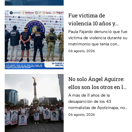
Fue víctima de
violencia 10 años y
hasta ahora detienen al
Paula Fajardo denunció que fue
víctima de violencia durante su
presunto agresor: el
matrimonio que tenía con
caso de Paula Fajardo
Jorge Francisco “N”, quien fue
06 agosto, 2026
detenido por intento de
feminicidio.
No solo Ángel Aguirre:
ellos son los otros en la
lupa por el caso
A más de 11 años de la
desaparición de los 43
Ayotzinapa
normalistas de Ayotzinapa, no
se ha conocido el paradero de
06 agosto, 2026
los estudiantes a pesar de las
detenciones por el caso.