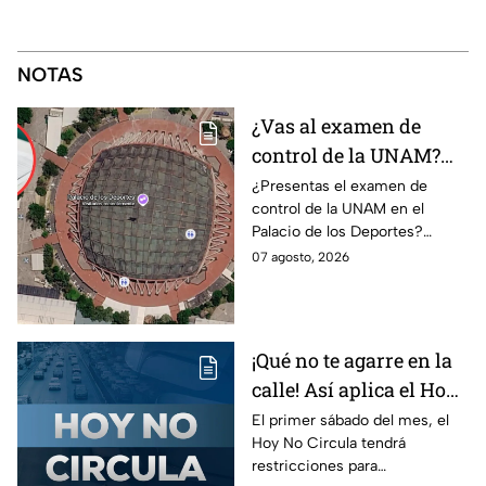
NOTAS
¿Vas al examen de
control de la UNAM?
Así puedes llegar al
¿Presentas el examen de
control de la UNAM en el
Palacio de los Deportes
Palacio de los Deportes?
en Metro, camión y
Consulta cómo llegar en
07 agosto, 2026
Metrobús
Metro, camión y Metrobús y
planea tu traslado con
anticipación.
¡Qué no te agarre en la
calle! Así aplica el Hoy
No Circula el primer
El primer sábado del mes, el
Hoy No Circula tendrá
sábado del mes
restricciones para