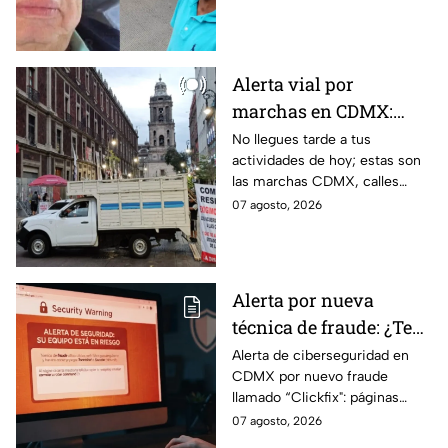
en el Estado de México por el
caso Ayotzinapa.
Alerta vial por
marchas en CDMX:
Manifestantes retiran
No llegues tarde a tus
actividades de hoy; estas son
bloqueo en Canela y Eje
las marchas CDMX, calles
3 Sur, colonia Granjas
cerradas y bloqueos que
07 agosto, 2026
México
tomarán las principales
vialidades de la capital.
Alerta por nueva
técnica de fraude: ¿Te
piden copiar códigos
Alerta de ciberseguridad en
CDMX por nuevo fraude
extraños en la PC?
llamado “Clickfix": páginas
Cuidado, podrías ser
falsas que engañan para
07 agosto, 2026
víctima del peligroso
ejecutar comandos y robar