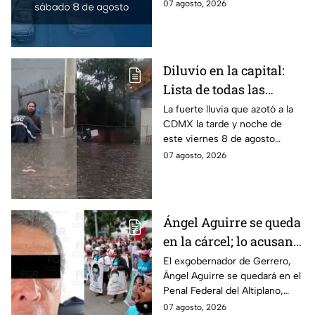
determinados vehículos en la
07 agosto, 2026
CDMX y en el Edomex. Revisa
si puedes tomar las llaves y
arrancar.
Diluvio en la capital:
Lista de todas las
inundaciones en CDMX
La fuerte lluvia que azotó a la
CDMX la tarde y noche de
HOY viernes 7 de
este viernes 8 de agosto
agosto
provocó inundaciones y otras
07 agosto, 2026
afectaciones.
Ángel Aguirre se queda
en la cárcel; lo acusan
de destruir
El exgobernador de Gerrero,
Ángel Aguirre se quedará en el
información del caso
Penal Federal del Altiplano,
Ayotzinapa
luego de que fue detenido ayer
07 agosto, 2026