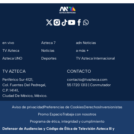
en vivo
Azteca 7
adn Noticias
TV Azteca
Noticias
a más +
Azteca UNO
Deportes
TV Azteca Internacional
TV AZTECA
CONTACTO
Periférico Sur 4121,
contacto@tvazteca.com
Col. Fuentes Del Pedregal,
55 1720 1313
| Conmutador
C.P. 14141,
Ciudad De México, México.
Aviso de privacidad
Preferencias de Cookies
Derechos
Inversionistas
Promo Espacio
Trabaja con nosotros
Programa de ética, integridad y cumplimiento
Defensor de Audiencias y Código de Ética de Televisión Azteca III y