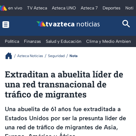
en vivo
TV Azteca
Azteca UNO
Azteca 7
Deportes
Notic
tv azteca
noticias
Política
Finanzas
Salud y Educación
Clima y Medio Ambiente
Azteca Noticias
Seguridad
Nota
Extraditan a abuelita líder de
una red transnacional de
tráfico de migrantes
Una abuelita de 61 años fue extraditada a
Estados Unidos por ser la presunta líder de
una red de tráfico de migrantes de Asia,