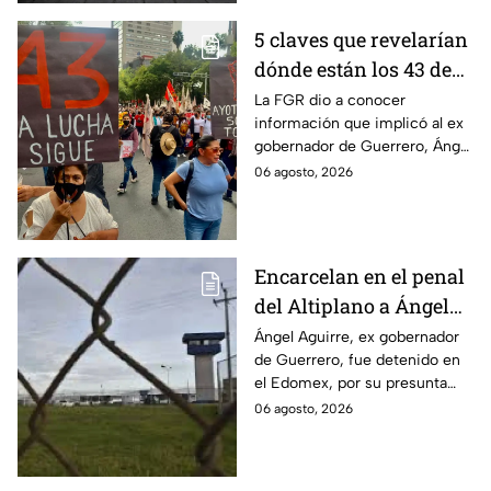
5 claves que revelarían
dónde están los 43 de
Ayotzinapa tras
La FGR dio a conocer
información que implicó al ex
captura de Ángel
gobernador de Guerrero, Ángel
Aguirre, ex gobernador
Aguirre, quien fue detenido
06 agosto, 2026
de Guerrero
por su presunta relación con el
caso Ayotzinapa.
Encarcelan en el penal
del Altiplano a Ángel
Aguirre, ex gobernador
Ángel Aguirre, ex gobernador
de Guerrero, fue detenido en
de Guerrero por caso
el Edomex, por su presunta
Ayotzinapa
participación en la
06 agosto, 2026
desaparición de los 43
normalistas de Ayotzinapa.