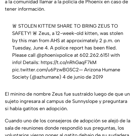
a la comunidad llamar a la policía de Phoenix en caso de
tener información.
🚨 STOLEN KITTEN! SHARE TO BRING ZEUS TO
SAFETY! 🚨 Zeus, a 12-week-old kitten, was stolen
by this man from AHS at approximately 2 p.m. on
Tuesday, June 4. A police report has been filed.
Please call @phoenixpolice at 602.262.6151 with
info! Details: https://t.co/nRhGaqF7kM
pic.twitter.com/u6PzwBGSC2— Arizona Humane
Society (@azhumane) 4 de junio de 2019
El minino de nombre Zeus fue sustraído luego de que un
sujeto ingresara al campus de Sunnyslope y preguntara
si había gatitos en adopción.
Cuando uno de los consejeros de adopción se alejó de la
sala de reuniones donde respondió sus preguntas, los
voluntarios vieron poner al gatito debajo de su sudadera