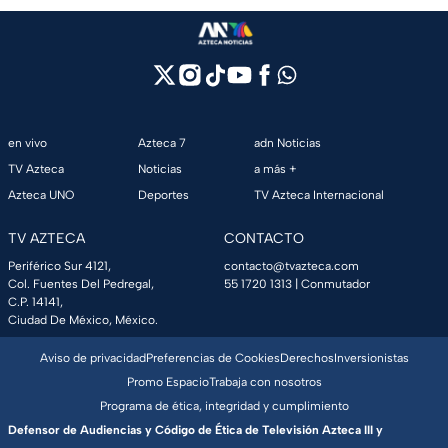
en vivo
Azteca 7
adn Noticias
TV Azteca
Noticias
a más +
Azteca UNO
Deportes
TV Azteca Internacional
TV AZTECA
CONTACTO
Periférico Sur 4121,
contacto@tvazteca.com
Col. Fuentes Del Pedregal,
55 1720 1313
| Conmutador
C.P. 14141,
Ciudad De México, México.
Aviso de privacidad
Preferencias de Cookies
Derechos
Inversionistas
Promo Espacio
Trabaja con nosotros
Programa de ética, integridad y cumplimiento
Defensor de Audiencias y Código de Ética de Televisión Azteca III y