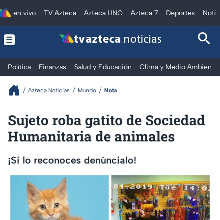
en vivo
TV Azteca
Azteca UNO
Azteca 7
Deportes
Notic
tv azteca
noticias
Política
Finanzas
Salud y Educación
Clima y Medio Ambiente
Azteca Noticias
Mundo
Nota
Sujeto roba gatito de Sociedad
Humanitaria de animales
¡Si lo reconoces denúncialo!