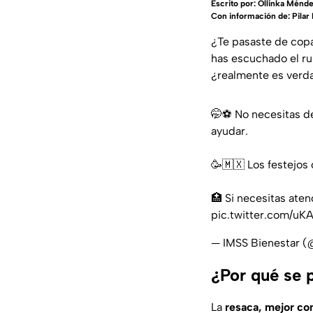
Escrito por:
Ollinka Ménd
Con información de: Pilar
¿Te pasaste de copa
has escuchado el r
¿realmente es verda
🤭⚽️ No necesitas 
ayudar.
🥳🇲🇽 Los festejos
🏥 Si necesitas ate
pic.twitter.com/uK
— IMSS Bienestar 
¿Por qué se 
La
resaca, mejor co