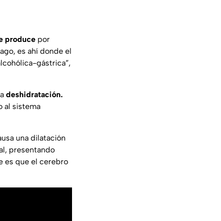
se produce
por
mago, es ahí donde el
cohólica-gástrica”,
la
deshidratación.
o al sistema
ausa una dilatación
al, presentando
e es que el cerebro