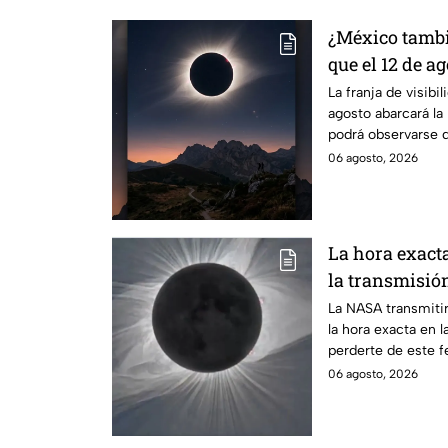
¿México tambié
que el 12 de ag
solar total y e
La franja de visibil
agosto abarcará la 
podrá observarse d
ciudades.
06 agosto, 2026
La hora exact
la transmisión
La NASA transmitir
la hora exacta en l
perderte de este 
06 agosto, 2026