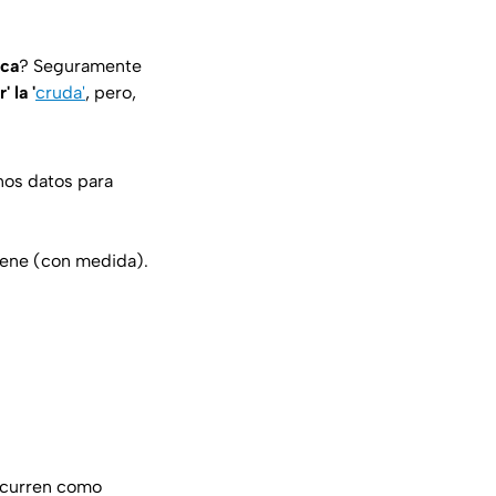
ca
? Seguramente
 la '
cruda'
, pero,
nos datos para
viene (con medida).
 ocurren como