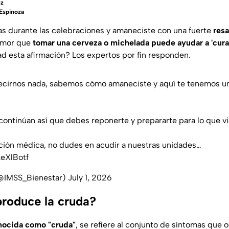
ez
 Espinoza
s durante las celebraciones y amaneciste con una fuerte
resa
umor que
tomar una cerveza o michelada puede ayudar a 'curar'
d esta afirmación? Los expertos por fin responden.
decirnos nada, sabemos cómo amaneciste y aquí te tenemos u
 continúan así que debes reponerte y prepararte para lo que 
nción médica, no dudes en acudir a nuestras unidades…
AeXlBotf
(@IMSS_Bienestar)
July 1, 2026
produce la cruda?
nocida como "cruda"
, se refiere al conjunto de síntomas que