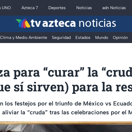
a UNO
Azteca 7
Deportes
Noticias
adn Noticias
tv azteca
noticias
Clima y Medio Ambiente
Seguridad
Estados
Mundo
Opinión
a para “curar” la “cru
ue sí sirven) para la re
 los festejos por el triunfo de México vs Ecuad
 aliviar la “cruda” tras las celebraciones por el