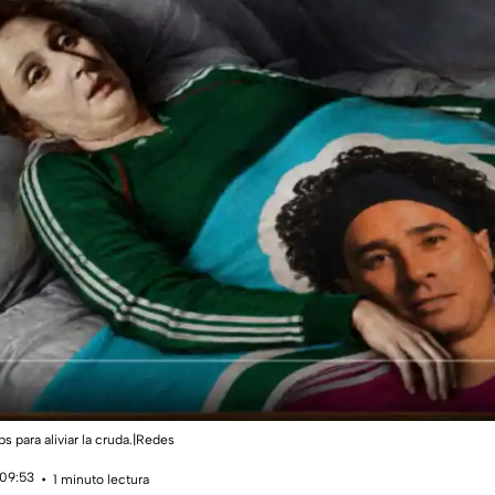
s para aliviar la cruda.|Redes
 09:53
1 minuto lectura