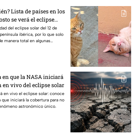
n? Lista de países en los
osto se verá el eclipse
n los que será parcial
idad del eclipse solar del 12 de
península ibérica, por lo que solo
e manera total en algunas
a en que la NASA iniciará
 en vivo del eclipse solar
á en vivo el eclipse solar: conoce
a que iniciará la cobertura para no
fenómeno astronómico único.