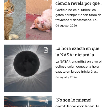
ciencia revela por qué
los gatos naranjas
Garfield no es el único: los
gatos naranjas tienen fama de
tienen tanta fama de
traviesos y desastrosos. La
hacer "desastres"
ciencia explica qué hay detrás
06 agosto, 2026
de su color y peculiar
reputación.
La hora exacta en que
la NASA iniciará la
transmisión en vivo
La NASA transmitirá en vivo el
eclipse solar: conoce la hora
del eclipse solar
exacta en la que iniciará la
cobertura para no perderte de
06 agosto, 2026
este fenómeno astronómico
único.
¡No son lo mismo!
científicos explican las