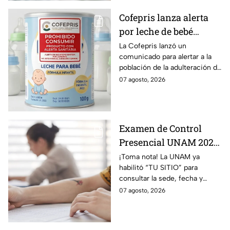
Cofepris lanza alerta
por leche de bebé
adulterada: ¿Qué marca
La Cofepris lanzó un
comunicado para alertar a la
es y cómo identificarla?
población de la adulteración de
una leche para bebé.
07 agosto, 2026
Examen de Control
Presencial UNAM 2026:
consulta aquí tu sede,
¡Toma nota! La UNAM ya
habilitó “TU SITIO” para
fecha y horario
consultar la sede, fecha y
horario del Examen Control
07 agosto, 2026
Presencial 2026. Revisa aquí
cómo conocer tu cita.