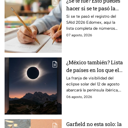
¿Se te fue? Esto puedes
hacer si se te pasó la
fecha de preinscripción
Si se te pasó el registro del
SAId 2026 Edomex, aquí la
SAID Edomex 2026
lista completa de números
telefónicos y correos de
07 agosto, 2026
atención directa por nivel
escolar para solucionarlo.
¿México también? Lista
de países en los que el
12 de agosto se verá el
La franja de visibilidad del
eclipse solar del 12 de agosto
eclipse solar total y en
abarcará la península ibérica,
los que será parcial
por lo que solo podrá
06 agosto, 2026
observarse de manera total en
algunas ciudades.
Garfield no esta solo: la