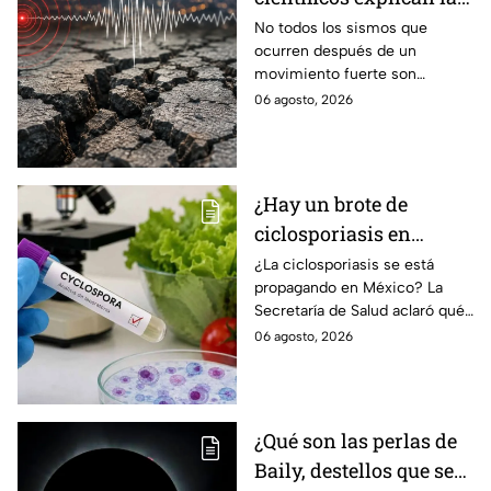
diferencias entre
No todos los sismos que
ocurren después de un
enjambre sísmico y
movimiento fuerte son
réplicas
réplicas. Científicos explican
06 agosto, 2026
qué es un enjambre sísmico y
qué significa.
¿Hay un brote de
ciclosporiasis en
México? Salud rompe
¿La ciclosporiasis se está
propagando en México? La
el silencio tras 33 casos
Secretaría de Salud aclaró qué
detectados
ocurre tras la detección de 33
06 agosto, 2026
casos y explicó por qué
descarta un brote.
¿Qué son las perlas de
Baily, destellos que se