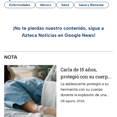
Enfermedades
México
Salud
Salud y Bienestar
¡No te pierdas nuestro contenido, sigue a
Azteca Noticias en Google News!
NOTA
Carla de 15 años,
protegió con su cuerpo
a su hermanita de 4
La adolescente protegió a su
hermanita con su cuerpo
durante la explosión de
durante la explosión de una
una pipa de gas en
pipa de gas en Cuernavaca;
08 agosto, 2026
Cuernavaca
tiene quemaduras de primer y
segundo grado.