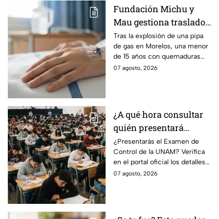
Fundación Michu y
Mau gestiona traslado
a Texas de adolescente
Tras la explosión de una pipa
de gas en Morelos, una menor
herida en explosión de
de 15 años con quemaduras
una pipa de gas en
graves será trasladada a
07 agosto, 2026
Morelos
Galveston, Texas, para recibir
atención urgente.
¿A qué hora consultar
quién presentará
examen de control?
¿Presentarás el Examen de
Control de la UNAM? Verifica
en el portal oficial los detalles
de tu cita y los puntajes
07 agosto, 2026
mínimos requeridos para esta
prueba.