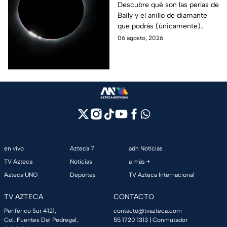
podrán ver
Descubre qué son las perlas de
Baily y el anillo de diamante
ÚNICAMENTE durante
que podrás (únicamente)
el eclipse solar 2026 del
observar durante el eclipse
06 agosto, 2026
12 de agosto?
solar 2026 este próximo 12 de
agosto.
en vivo
Azteca 7
adn Noticias
TV Azteca
Noticias
a más +
Azteca UNO
Deportes
TV Azteca Internacional
TV AZTECA
CONTACTO
Periférico Sur 4121,
contacto@tvazteca.com
Col. Fuentes Del Pedregal,
55 1720 1313
| Conmutador