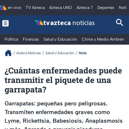
en vivo
TV Azteca
Azteca UNO
Azteca 7
Deportes
Notic
tv azteca
noticias
Política
Finanzas
Salud y Educación
Clima y Medio Ambiente
Azteca Noticias
Salud y Educación
Nota
¿Cuántas enfermedades puede
transmitir el piquete de una
garrapata?
Garrapatas: pequeñas pero peligrosas.
Transmiten enfermedades graves como
Lyme, Rickettsia, Babesiosis, Anaplasmosis