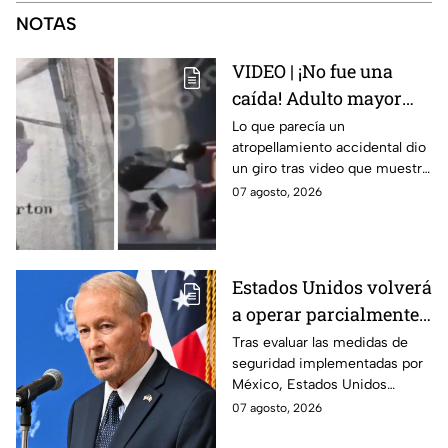
NOTAS
VIDEO | ¡No fue una
caída! Adulto mayor
muere atropellado por
Lo que parecía un
atropellamiento accidental dio
tráiler; joven lo empujó
un giro tras video que muestra
en Monterrey
cómo un joven empujó a
07 agosto, 2026
adulto mayor antes de ser
arrollado por un tráiler en
Monterrey.
Estados Unidos volverá
a operar parcialmente
en Michoacán tras
Tras evaluar las medidas de
seguridad implementadas por
suspensión por
México, Estados Unidos
motivos de seguridad
reanudará parcialmente sus
07 agosto, 2026
actividades en Michoacán a
partir del 8 de agosto.