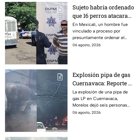
Sujeto habría ordenado
que 16 perros atacaran
a su hermana con
En Mexicali, un hombre fue
vinculado a proceso por
discapacidad en
presuntamente ordenar el
Mexicali, BC
ataque de 16 perros contra su
06 agosto, 2026
hermana, quien tenía
discapacidad auditiva.
Explosión pipa de gas
Cuernavaca: Reporte de
víctimas tras estallido
La explosión de una pipa de
gas LP en Cuernavaca,
en Morelos
Morelos dejó seis personas
hospitalizadas. IMSS informó
06 agosto, 2026
que las pacientes siguen
internadas y aún no hay parte
médico.