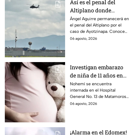
Así es el penal del
Altiplano donde
permanecerá Ángel
Ángel Aguirre permanecerá en
el penal del Altiplano por el
Aguirre por caso
caso de Ayotzinapa. Conoce
Ayotzinapa
dónde está, cómo es esta
06 agosto, 2026
prisión de máxima seguridad y
su historia.
Investigan embarazo
de niña de 11 años en
Matamoros,
Nohemí se encuentra
internada en el Hospital
Tamaulipas; ¿qué pasó
General No. 13 de Matamoros
con Nohemí?
tras complicaciones por un
06 agosto, 2026
embarazo infantil; la Fiscalía de
Tamaulipas ya investiga.
¡Alarma en el Edomex!