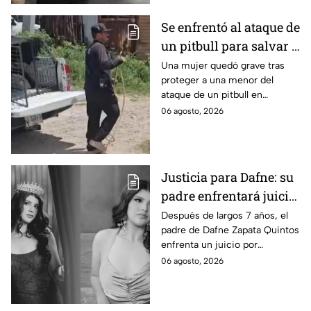
Se enfrentó al ataque de
un pitbull para salvar a
una menor; hoy lucha
Una mujer quedó grave tras
proteger a una menor del
por su vida en Zapopan
ataque de un pitbull en
Zapopan; la víctima sufrió
06 agosto, 2026
severas mordeduras y existe
riesgo de que pierda un brazo.
Justicia para Dafne: su
padre enfrentará juicio
por presunto abuso
Después de largos 7 años, el
padre de Dafne Zapata Quintos
cometido en 2019 en
enfrenta un juicio por
Tamaulipas
presuntamente abusar de la
06 agosto, 2026
menor cuando ella tenía
apenas 6 años.