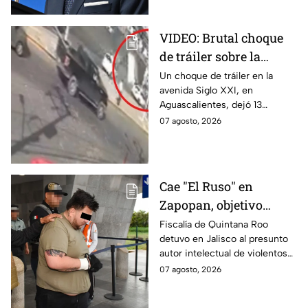
VIDEO: Brutal choque
de tráiler sobre la
avenida Siglo XXI en
Un choque de tráiler en la
avenida Siglo XXI, en
Aguascalientes deja
Aguascalientes, dejó 13
varios heridos y
heridos y varios vehículos
07 agosto, 2026
destrozos
destrozados; el conductor fue
detenido tras la carambola.
Cae "El Ruso" en
Zapopan, objetivo
prioritario en Playa del
Fiscalía de Quintana Roo
detuvo en Jalisco al presunto
Carmen
autor intelectual de violentos
ataques en fraccionamientos
07 agosto, 2026
de Playa del Carmen.