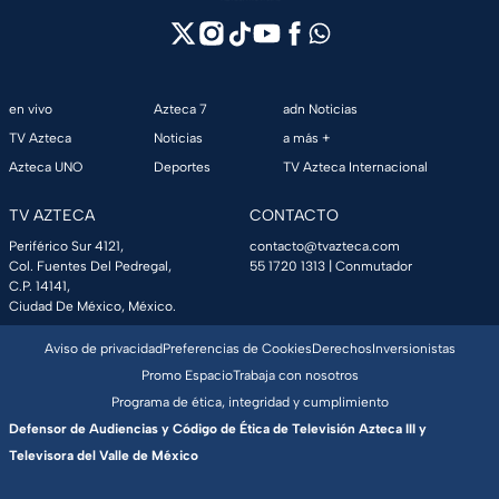
en vivo
Azteca 7
adn Noticias
TV Azteca
Noticias
a más +
Azteca UNO
Deportes
TV Azteca Internacional
TV AZTECA
CONTACTO
Periférico Sur 4121,
contacto@tvazteca.com
Col. Fuentes Del Pedregal,
55 1720 1313
| Conmutador
C.P. 14141,
Ciudad De México, México.
Aviso de privacidad
Preferencias de Cookies
Derechos
Inversionistas
Promo Espacio
Trabaja con nosotros
Programa de ética, integridad y cumplimiento
Defensor de Audiencias y Código de Ética de Televisión Azteca III y
Televisora del Valle de México