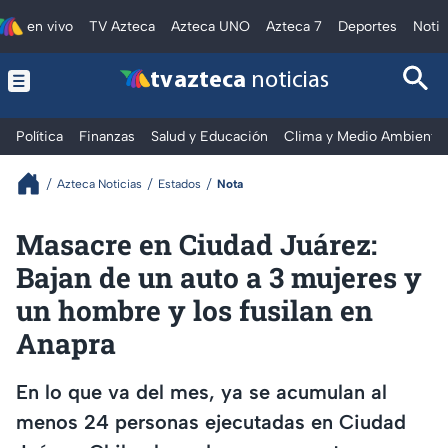
en vivo
TV Azteca
Azteca UNO
Azteca 7
Deportes
Notic
tv azteca
noticias
Política
Finanzas
Salud y Educación
Clima y Medio Ambiente
Azteca Noticias
Estados
Nota
Masacre en Ciudad Juárez:
Bajan de un auto a 3 mujeres y
un hombre y los fusilan en
Anapra
En lo que va del mes, ya se acumulan al
menos 24 personas ejecutadas en Ciudad