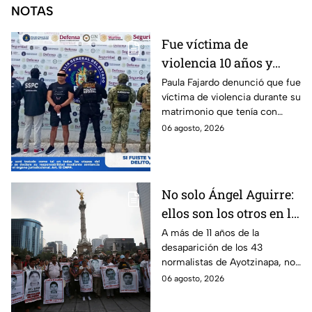
NOTAS
Fue víctima de
violencia 10 años y
hasta ahora detienen al
Paula Fajardo denunció que fue
víctima de violencia durante su
presunto agresor: el
matrimonio que tenía con
caso de Paula Fajardo
Jorge Francisco “N”, quien fue
06 agosto, 2026
detenido por intento de
feminicidio.
No solo Ángel Aguirre:
ellos son los otros en la
lupa por el caso
A más de 11 años de la
desaparición de los 43
Ayotzinapa
normalistas de Ayotzinapa, no
se ha conocido el paradero de
06 agosto, 2026
los estudiantes a pesar de las
detenciones por el caso.