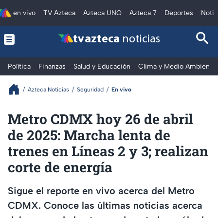
en vivo
TV Azteca
Azteca UNO
Azteca 7
Deportes
Notic
tv azteca
noticias
Política
Finanzas
Salud y Educación
Clima y Medio Ambiente
Azteca Noticias
Seguridad
En vivo
Metro CDMX hoy 26 de abril
de 2025: Marcha lenta de
trenes en Líneas 2 y 3; realizan
corte de energía
Sigue el reporte en vivo acerca del Metro
CDMX. Conoce las últimas noticias acerca