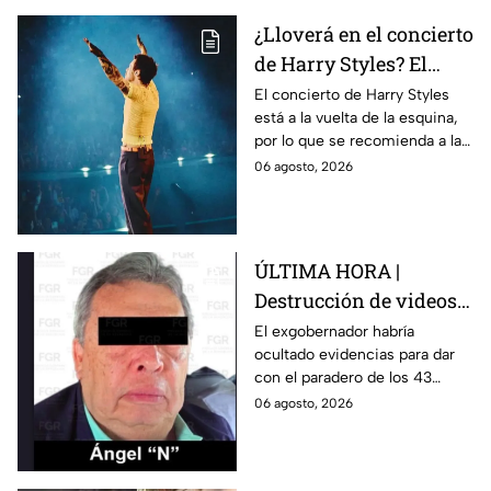
¿Lloverá en el concierto
de Harry Styles? El
pronóstico del clima
El concierto de Harry Styles
está a la vuelta de la esquina,
para este viernes en
por lo que se recomienda a las
CDMX
y los fanáticos revisar el clima
06 agosto, 2026
en CDMX antes de salir de
casa.
ÚLTIMA HORA |
Destrucción de videos
clave y amenazas a
El exgobernador habría
ocultado evidencias para dar
testigos por parte de
con el paradero de los 43
exgobernador Ángel
estudiantes desaparecidos de
06 agosto, 2026
Aguirre: FGR
Ayotzinapa.