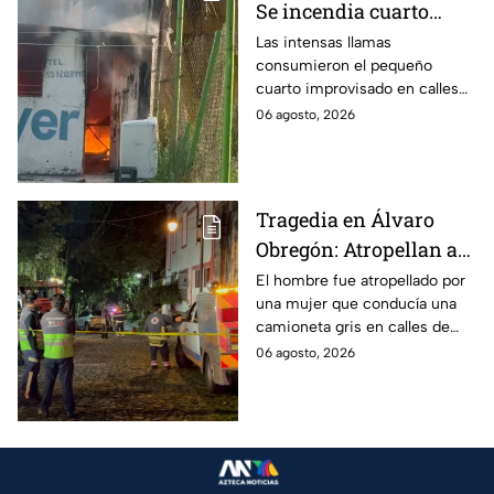
Se incendia cuarto
improvisado en la
Las intensas llamas
consumieron el pequeño
Industrial Vallejo;
cuarto improvisado en calles
rompen cadenas para
de Azcapotzalco; bomberos
06 agosto, 2026
combatir las llamas
tuvieron que romper cadenas
para controlar el incendio.
Tragedia en Álvaro
Obregón: Atropellan a
hombre en situación de
El hombre fue atropellado por
una mujer que conducía una
calle y queda prensado
camioneta gris en calles de
en San Ángel, CDMX
San Ángel; la responsable ya
06 agosto, 2026
fue detenida y llevada al
Ministerio Público.