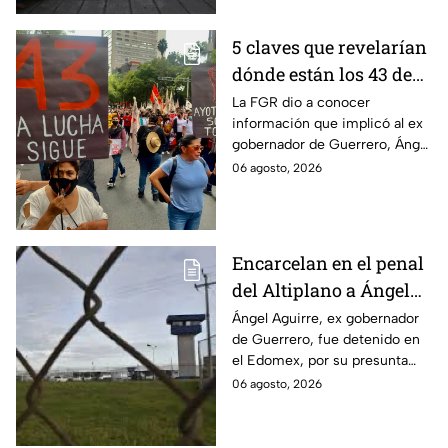
5 claves que revelarían
dónde están los 43 de
Ayotzinapa tras
La FGR dio a conocer
información que implicó al ex
captura de Ángel
gobernador de Guerrero, Ángel
Aguirre, ex gobernador
Aguirre, quien fue detenido
06 agosto, 2026
de Guerrero
por su presunta relación con el
caso Ayotzinapa.
Encarcelan en el penal
del Altiplano a Ángel
Aguirre, ex gobernador
Ángel Aguirre, ex gobernador
de Guerrero, fue detenido en
de Guerrero por caso
el Edomex, por su presunta
Ayotzinapa
participación en la
06 agosto, 2026
desaparición de los 43
normalistas de Ayotzinapa.