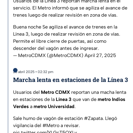
Usuarios de la Línea 3 reportan marcha lenta en el
servicio. El Metro informó que se agiliza el avance de
trenes luego de realizar revisión en zona de vías.
Buena noche Se agiliza el avance de trenes en la
Línea 3, luego de realizar revisión en zona de vías.
Permite el libre cierre de puertas, así como
descender del vagón antes de ingresar.
— MetroCDMX (@MetroCDMX)
April 27, 2025
26 abril 2025 • 02:32 pm
Marcha lenta en estaciones de la Línea 3
Usuarios del
Metro CDMX
reportan una macha lenta
en estaciones de la
Línea 3
que van de
metro Indios
Verdes
a
metro Universidad
.
Sale humo de vagón de estación
#Zapata
. Llegó
vigilancia del
#Metro
a revisar.
pic.twitter.com/YLGcT5QXLy