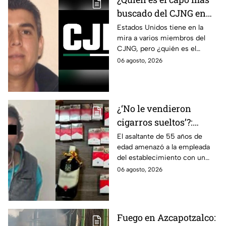
buscado del CJNG en
Estados Unidos?
Estados Unidos tiene en la
mira a varios miembros del
CJNG, pero ¿quién es el
miembro más buscado por el
06 agosto, 2026
que ofrecen 25 millones de
dólares?
¿‘No le vendieron
cigarros sueltos’?:
Detienen a hombre tras
El asaltante de 55 años de
edad amenazó a la empleada
asaltar una tienda y
del establecimiento con un
llevarse más de 30
arma de fuego, llevándose
06 agosto, 2026
cajetillas en Iztapalapa
cigarros y botellas de alcohol.
Fuego en Azcapotzalco: