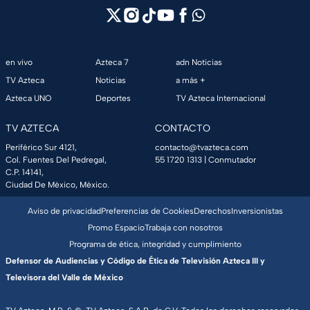
en vivo
Azteca 7
adn Noticias
TV Azteca
Noticias
a más +
Azteca UNO
Deportes
TV Azteca Internacional
TV AZTECA
CONTACTO
Periférico Sur 4121,
contacto@tvazteca.com
Col. Fuentes Del Pedregal,
55 1720 1313
| Conmutador
C.P. 14141,
Ciudad De México, México.
Aviso de privacidad
Preferencias de Cookies
Derechos
Inversionistas
Promo Espacio
Trabaja con nosotros
Programa de ética, integridad y cumplimiento
Defensor de Audiencias y Código de Ética de Televisión Azteca III y
Televisora del Valle de México