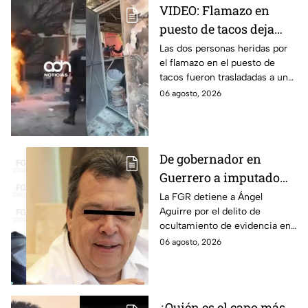
VIDEO: Flamazo en
puesto de tacos deja
dos heridos en CDMX
Las dos personas heridas por
el flamazo en el puesto de
tacos fueron trasladadas a un
hospital para recibir atención
06 agosto, 2026
especializada; su vida no corre
peligro.
De gobernador en
Guerrero a imputado
por la "Verdad
La FGR detiene a Ángel
Aguirre por el delito de
Histórica"; Así fue como
ocultamiento de evidencia en
Ángel Aguirre obstruyó
el caso Ayotzinapa. Esta es la
06 agosto, 2026
la justicia en caso
línea del tiempo del caso que
Ayotzinapa
ocurrió bajo su gestión en el
estado.
¿Quién es el capo más