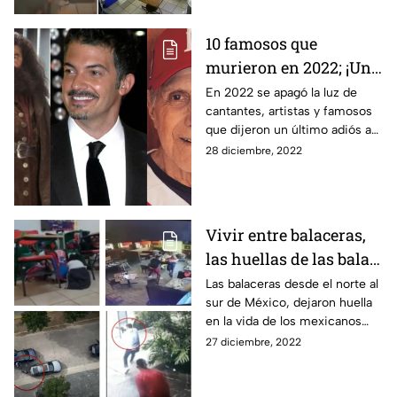
10 famosos que
murieron en 2022; ¡Un
último adiós!
En 2022 se apagó la luz de
cantantes, artistas y famosos
que dijeron un último adiós a
la industria del
28 diciembre, 2022
entretenimiento; estos son los
personajes que murieron.
Vivir entre balaceras,
las huellas de las balas
en 2022
Las balaceras desde el norte al
sur de México, dejaron huella
en la vida de los mexicanos
este año 2022, las balas
27 diciembre, 2022
impregnaron de miedo las
calles.