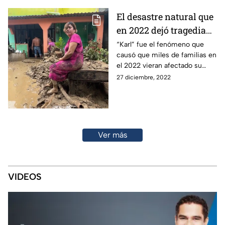
El desastre natural que
en 2022 dejó tragedia
en Chiapas y Tabasco
“Karl” fue el fenómeno que
causó que miles de familias en
el 2022 vieran afectado su
patrimonio y su vida, un
27 diciembre, 2022
verdadero desastre natural en
Chiapas y Tabasco.
Ver más
VIDEOS