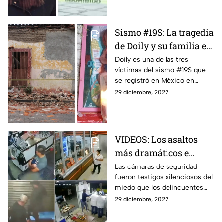
más leídas.
Sismo #19S: La tragedia
de Doily y su familia en
Colima este 2022
Doily es una de las tres
víctimas del sismo #19S que
se registró en México en
septiembre del 2022 y que
29 diciembre, 2022
tuvo una magnitud de 7.7 con
epicentro en Michoacán.
VIDEOS: Los asaltos
más dramáticos e
indignantes de este
Las cámaras de seguridad
fueron testigos silenciosos del
2022
miedo que los delincuentes
provocaron en cada uno de los
29 diciembre, 2022
asaltos grabados en video del
2022