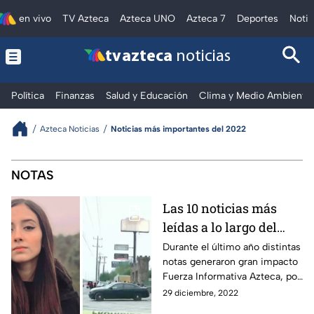
en vivo
TV Azteca
Azteca UNO
Azteca 7
Deportes
Notic
tv azteca
noticias
Política
Finanzas
Salud y Educación
Clima y Medio Ambiente
Azteca Noticias
Noticias más importantes del 2022
Las noticias más importantes de
NOTAS
Las 10 noticias más
leídas a lo largo del
2022 en México
Durante el último año distintas
notas generaron gran impacto
Fuerza Informativa Azteca, por
lo que a continuación te
29 diciembre, 2022
recordamos las 10 noticias