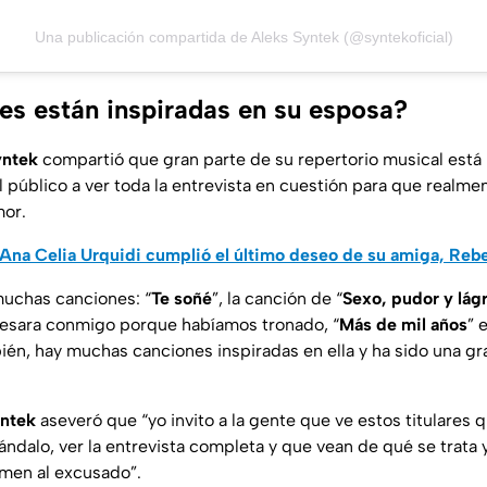
Una publicación compartida de Aleks Syntek (@syntekoficial)
es están inspiradas en su esposa?
yntek
compartió que gran parte de su repertorio musical está
al público a ver toda la entrevista en cuestión para que real
mor.
Ana Celia Urquidi cumplió el último deseo de su amiga, Reb
uchas canciones: “
Te soñé
”, la canción de “
Sexo, pudor y lág
resara conmigo porque habíamos tronado, “
Más de mil años
” 
én, hay muchas canciones inspiradas en ella y ha sido una gr
yntek
aseveró que “
yo invito a la gente que ve estos titulares 
ndalo, ver la entrevista completa y que vean de qué se trata y
omen al excusado
”.