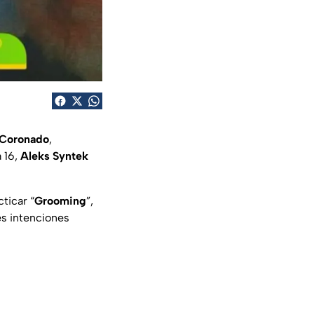
 Coronado
,
a 16,
Aleks Syntek
ticar “
Grooming
”,
es intenciones