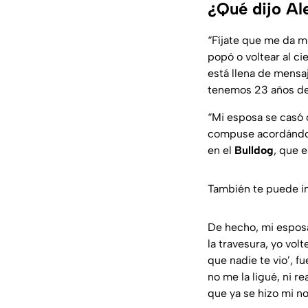
¿Qué dijo Al
“Fíjate que me da m
popó o voltear al ci
está llena de mensa
tenemos 23 años de
“Mi esposa se casó 
compuse acordándom
en el
Bulldog
, que 
También te puede i
De hecho, mi esposa
la travesura, yo vol
que nadie te vio’, fu
no me la ligué, ni 
que ya se hizo mi n