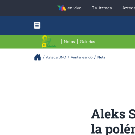
en vivo
TV Azteca
Aztec
Notas
Galerías
Azteca UNO
Ventaneando
Nota
Aleks S
la polé