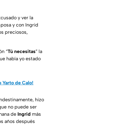
cusado y ver la
sposa y con Ingrid
os preciosos,
ón “
Tú necesitas
” la
ue había yo estado
o Yarto de Calo!
andestinamente, hizo
s que no puede ser
rmana de
Ingrid
más
hos años después