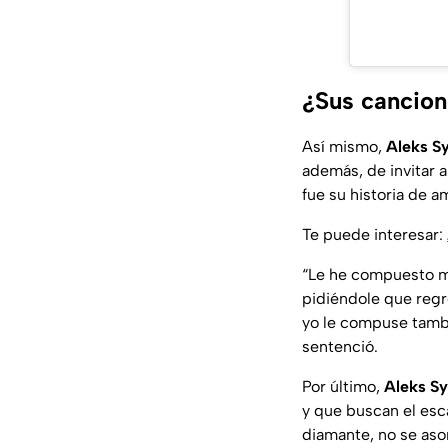
¿Sus cancion
Así mismo,
Aleks S
además, de invitar 
fue su historia de a
Te puede interesar:
“
Le he compuesto m
pidiéndole que reg
yo le compuse tambi
sentenció.
Por último,
Aleks S
y que buscan el escá
diamante, no se as