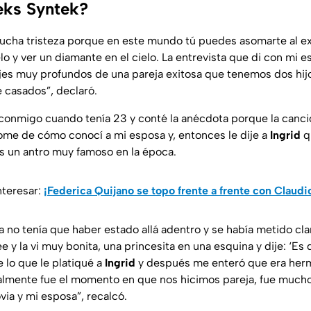
eks Syntek?
ucha tristeza porque en este mundo tú puedes asomarte al ex
elo y ver un diamante en el cielo. La entrevista que di con mi e
jes muy profundos de una pareja exitosa que tenemos dos hij
 casados”, declaró.
conmigo cuando tenía 23 y conté la anécdota porque la canci
e de cómo conocí a mi esposa y, entonces le dije a
Ingrid
q
es un antro muy famoso en la época.
nteresar:
¡Federica Quijano se topo frente a frente con Claudi
 no tenía que haber estado allá adentro y se había metido cl
tee y la vi muy bonita, una princesita en una esquina y dije: ‘E
e lo que le platiqué a
Ingrid
y después me enteró que era he
realmente fue el momento en que nos hicimos pareja, fue muc
ovia y mi esposa
”, recalcó.