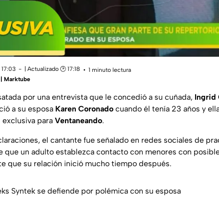
 17:03
| Actualizado 🕑 17:18
1 minuto lectura
 | Marktube
satada por una entrevista que le concedió a su cuñada,
Ingrid
ció a su esposa
Karen Coronado
cuando él tenía 23 años y ell
n exclusiva para
Ventaneando
.
laraciones, el cantante fue señalado en redes sociales de prac
de que un adulto establezca contacto con menores con posibl
te que su relación inició mucho tiempo después.
Aleks Syntek se defiende por polémica con su esposa