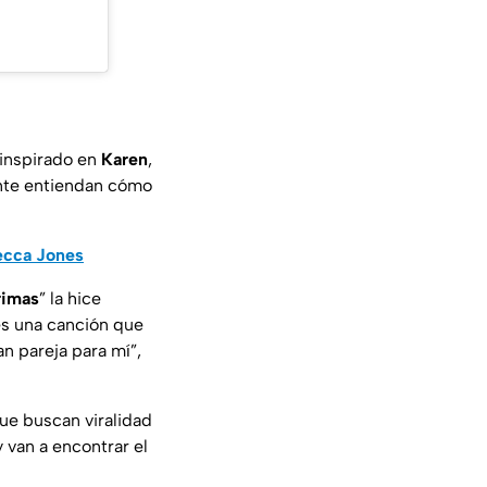
 inspirado en
Karen
,
mente entiendan cómo
ecca Jones
rimas
” la hice
es una canción que
an pareja para mí
”,
que buscan viralidad
 van a encontrar el