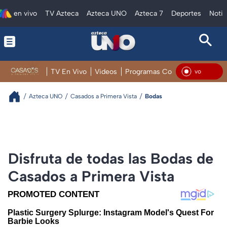
en vivo
TV Azteca
Azteca UNO
Azteca 7
Deportes
Notic
TV En Vivo
Videos
Programas Completos
Galerí
En Vivo
Azteca UNO
Casados a Primera Vista
Bodas
Disfruta de todas las Bodas de
Casados a Primera Vista