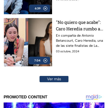
Betancourt recordó sus
6:39
primeros momentos en este
proyecto.
"No quiero que acabe":
Caro Heredia rumbo a
la final de La Academia
En compañía de Antonio
Betancourt, Caro Heredia, una
2024
de las siete finalistas de La
Academia 2024, reaccionó a
03 octubre, 2024
su primera presentación y
7:04
entrevista dentro de este gran
proyecto.
Ver más