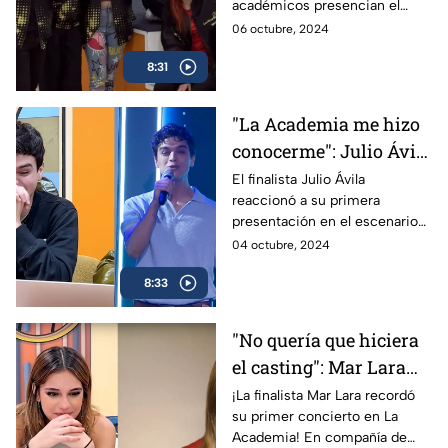
académicos presencian el
apagado de luces de lo que por
06 octubre, 2024
varios días fue su casa en La
8:31
Academia.
"La Academia me hizo
conocerme": Julio Ávila
rumbo a la final de
El finalista Julio Ávila
reaccionó a su primera
#LaAcademia2024
presentación en el escenario
de La Academia 2024, y
04 octubre, 2024
platicó con Antonio Betancourt
8:33
sobre cómo se siente de sus
logros.
"No quería que hiciera
el casting": Mar Lara
rumbo a la final de La
¡La finalista Mar Lara recordó
su primer concierto en La
Academia 2024
Academia! En compañía de