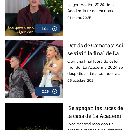
La generación 2024 de La
para el 2025!
Academia te desea unas
fiestas y un 2025 lleno de
01 enero, 2025
mucho amor y en compañía de
1:04
todos tus seres amados.
Detrás de Cámaras: Así
se vivió la final de La
Academia 2024
Con una final fuera de este
mundo, La Academia 2024 se
despidió al dar a conocer al
ganador: Mario Girón. Aquí
08 octubre, 2024
podrás ver lo que no pudiste
2:28
ver en tu pantalla.
¡Se apagan las luces de
la casa de La Academia
2024!
¡Nos despedimos con un