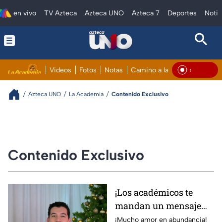
en vivo
TV Azteca
Azteca UNO
Azteca 7
Deportes
Notic
Videos
Fotos
Notas
Camino a la fama
Perfiles
En Vi
Azteca UNO
La Academia
Contenido Exclusivo
Contenido Exclusivo
¡Los académicos te
mandan un mensaje
lleno de esperanza
¡Mucho amor en abundancia!