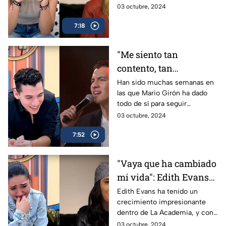
Antonio Betancourt, platicó
03 octubre, 2024
sobre su audición para el
7:18
proyecto y cómo se sintió
durante todo este importante
trayecto.
"Me siento tan
contento, tan
emocionado": Mario
Han sido muchas semanas en
las que Mario Girón ha dado
Girón rumbo a la final
todo de sí para seguir
de La Academia 2024
creciendo como artista, y
03 octubre, 2024
Antonio Betancourt le mostró
7:52
su primera presentación en La
Academia, ¡estas fueron sus
reacciones!
"Vaya que ha cambiado
mi vida": Edith Evans
rumbo a la final de La
Edith Evans ha tenido un
crecimiento impresionante
Academia 2024
dentro de La Academia, y con
la compañía de Antonio
03 octubre, 2024