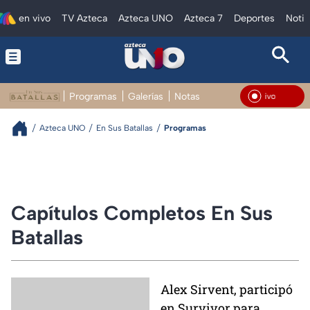
en vivo
TV Azteca
Azteca UNO
Azteca 7
Deportes
Notic
Programas
Galerías
Notas
En Vivo
Azteca UNO
En Sus Batallas
Programas
Capítulos Completos En Sus
Batallas
Alex Sirvent, participó
en Survivor para