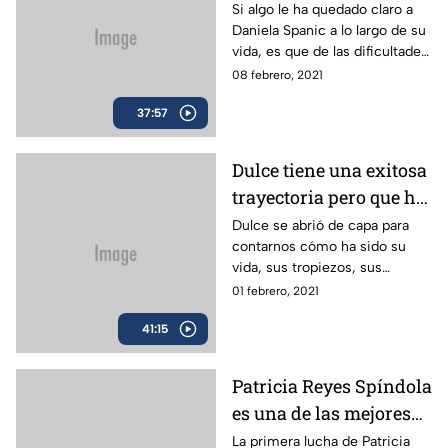
rodeada de numerosas
Si algo le ha quedado claro a
Daniela Spanic a lo largo de su
batallas, pruebas,
vida, es que de las dificultades
luchas y milagros. | En
nacen los milagros; para
08 febrero, 2021
Sus Batallas
muestra su historia que nos
37:57
cuenta con el corazón en la
mano.
Dulce tiene una exitosa
trayectoria pero que ha
estado llena de batallas
Dulce se abrió de capa para
contarnos cómo ha sido su
que ha librado
vida, sus tropiezos, sus
valientemente. | En Sus
sufrimientos, sus logros y cada
01 febrero, 2021
Batallas
una de las batallas que le ha
41:15
tocado enfrentar.
Patricia Reyes Spíndola
es una de las mejores
actrices y directoras del
La primera lucha de Patricia