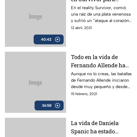
competir con sus
En el reality Survivor, comió
una raíz de una plata venenosa
demonios interiores.
y sufrió un “ataque al corazón”,
Su batalla más difícil,
además, le pico un tábano; por
12 abril, 2021
fue no caer en ningún
poco le hace perder una
tipo de drogas. | En Sus
40:42
extremidad.
Batallas
Todo en la vida de
Fernando Allende ha
sido un conquistar y no
Aunque no lo creas, las batallas
de Fernando Allende iniciaron
conformarse; siempre
desde muy pequeño y desde
va por más. | En Sus
entonces, toda su vida
15 febrero, 2021
Batallas
significó, lucha, aprendizaje y
36:58
retos.
La vida de Daniela
Spanic ha estado