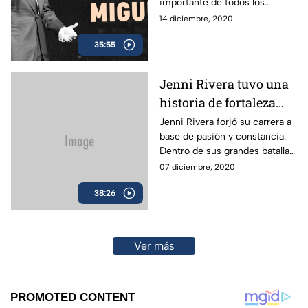
importante de todos los
la soledad y la
tiempos. Su leyenda artística
14 diciembre, 2020
ausencia. | En Sus
provocó su mayor tragedia
Batallas
35:55
familiar. Conoce sus
principales batallas en este
especial.
Jenni Rivera tuvo una
historia de fortaleza
que la convirtió en una
Jenni Rivera forjó su carrera a
base de pasión y constancia.
mujer inquebrantable
Dentro de sus grandes batallas,
hasta el último día de
estuvieron el bullying, una
07 diciembre, 2020
su vida. | En Sus
violación y el maltrato físico.
Batallas
38:26
Ver más