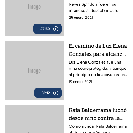
Reyes Spíndola fue en su
cine, teatro y televisión
infancia, al descubrir que
en México. | En Sus
padecía dislexia. Hoy a sus 67
25 enero, 2021
Batallas
años y con una trayectoria de
37:50
casi 50 años, nos cuenta esta
y cada una de las batallas que
ha librado a lo largo de su vida.
El camino de Luz Elena
González para alcanzar
sus metas no ha sido
Luz Elena González fue una
niña sobreprotegida, y aunque
fácil, pero nada la ha
al principio no la apoyaban para
detenido. | En Sus
cumplir su sueño de ser
19 enero, 2021
Batallas
modelo, ella luchó para
39:12
lograrlo, aunque al principio
debió enfrentar duras batallas
profesionales y luego otras
Rafa Balderrama luchó
personales.
desde niño contra la
obesidad; fue su primer
Como nunca, Rafa Balderrama
abrió su corazón para