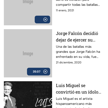
gran batalla. Llegó a
compartir todas las batallas
pesar 178 kg. | En Sus
que ha librado a lo largo de su
11 enero, 2021
Batallas
vida.
Jorge Falcón decidió
dejar de ejercer su
carrera como dentista,
Una de las batallas más
grandes que Jorge Falcón ha
para dedicarse a la
enfrentado en su vida, fue
comedia. Conoce su
darse a conocer. El
21 diciembre, 2020
gran historia. | En Sus
comediante abrió su corazón
Batallas
35:07
para darnos a conocer su
historia de vida y cómo libró
cada una de sus batallas.
Luis Miguel se
convirtió en un ídolo
con tan solo 11 años y
Luis Miguel es el artista
hispanoamericano más
tuvo que enfrentarse a