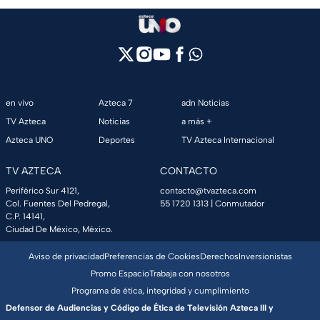
en vivo
Azteca 7
adn Noticias
TV Azteca
Noticias
a más +
Azteca UNO
Deportes
TV Azteca Internacional
TV AZTECA
CONTACTO
Periférico Sur 4121,
contacto@tvazteca.com
Col. Fuentes Del Pedregal,
55 1720 1313
| Conmutador
C.P. 14141,
Ciudad De México, México.
Aviso de privacidad
Preferencias de Cookies
Derechos
Inversionistas
Promo Espacio
Trabaja con nosotros
Programa de ética, integridad y cumplimiento
Defensor de Audiencias y Código de Ética de Televisión Azteca III y